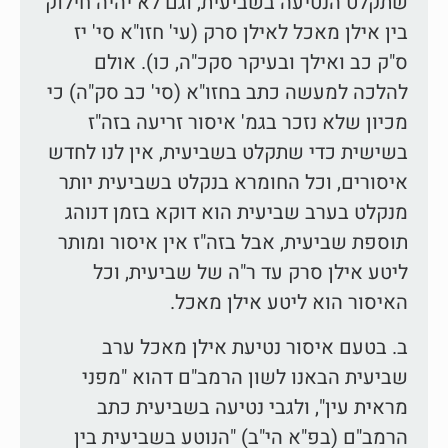
שתקלט הנטיעה בשביעית, וגם לא יהיה חילוק
בין אילן מאכל לאילן סרק (עי' חזו"א סי' יז
ס"ק כב ואילך ובעיקר סקכ"ה, כו). אולם
להלכה למעשה כתב בחזו"א (סי' כב סק"ה) כי
מכיון שלא נזכר בגמ' איסור זריעה בזה"ז
בשישית כדי שתקלט בשביעית, אין לנו לחדש
איסורים, וכל החומרא בנקלט בשביעית יותר
מנקלט בערב שביעית הוא דוקא בזמן דנוהג
תוספת שביעית, אבל בזה"ז אין איסור ומותר
ליטע אילן סרק עד ר"ה של שביעית, וכל
האיסור הוא ליטע אילן מאכל.
ב. בטעם איסור נטיעת אילן מאכל ערב
שביעית הבאנו לשון הרמב"ם דהוא "מפני
מראית עין", ולגבי נטיעה בשביעית כתב
הרמב"ם (בפ"א הי"ב) "הנוטע בשביעית בין