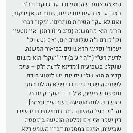
נמצאת אומר שהנוטע וכו' ער"ש קודם ר"ה
בארבע וארבעים יום יקיים, פחות מכאן יעקור,
ואם לא עקר הפירות מותרים". ומקור דברי
הר"מ הוא מהמשנה (פ"ב מ"ו) דתנן "אין נוטעין
וכו' קודם ר"ה שלושים יום, ואם נטע וכו'
יעקור" ופליגי הראשונים בביאור המשנה,
לדעת רש"י (ר"ה י ע"ב) דין "יעקר" הוא משום
שנקלט בשביעית [ומדינא לדעת ת"ק – שזמן
קליטה הוא שלושים יום, יש לנטוע קודם
לשמיטה ששים יום כדי שלא תקלט בזמן
תוספת שביעית, אולם דין יעקר קיים רק
כאשר נקלטה הנטיעה בשביעית עצמה].
והר"ש בפי' המשנה כתב בתחילת דבריו שיש
דין יעקר אף אם נקלטה הנטיעה בתוספת
שביעית, אמנם במסקנת דבריו משמע דלא