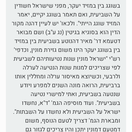
בשוגג בין במזיד יעקר, מפני שישראל חשודין
על השביעית, ואם תאמר בשוגג יקיים, יאמר
המזיד שוגג הייתי". ולכאו' יש לעיין דהנה מקור
הדין הוא בסוגיא בגיטין (נג ע"ב) ושם מבואר
דטעמא דר' מאיר דהנוטע בשביעית בין במזיד
בין בשוגג יעקר הינו משום גזירת מונין, וכדפי'
רש"י "ישראל מונין שנות נטיעותיהם לשביעית
לפי שצריכים למנות שנות הנטיעה לערלה
ולרבעי, וכשיוצא מאיסור ערלה ומחללין אותו
ברביעית, הרואה מונה השנים למפרע ויודע
שנטעה בשביעית, ואתי למישרי נטיעה
בשביעית". ועוד מוסיפה הגמ' "ד"א, נחשדו
ישראל על השביעית ולא נחשדו על השבתות".
ומבארת הגמ' דצריך לטעם הנוסף, משום
דמטעם דמונין יתכן והיו צריכים לגזור גם