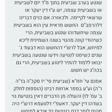
שנטע בערב שביעית בתוך מ"ד יום לשביעית
או בשביעית עצמה, יש ע"ז דין יעקר או
שרשאי לקיימה. ולכאורה אם כנים דברינו
דלהרמב"ם החשש מראית עין הוא בשביעית
עצמה שיחשדוהו שנטע בשביעית, הרי
כשיהודי קונה מהגוי בשנה השמינית ליכא
למיחש, אבל לרש"י דהחשש הוא דבעוד ג'
שנים כשימנו לנטיעה וידעו שנטעה בשביעית
יבואו ללמוד להתיר ליטוע בשביעית, הרי גם
בכה"ג יש חשש.
אמנם עי' חזו"א (שביעית סי' יז סקכ"ה בד"ה
ר"ה) וע"ע בספר ארחות רבינו (הוספות לחלק
ב' עמ' לז) והעולה מן הדברים דאין בנטיעת גוי
בשדהו דין יעקר. דאעפ"י דלטעמא דרש"י היה
מקום לומר דגם בנטיעת גוי איכא למיחש