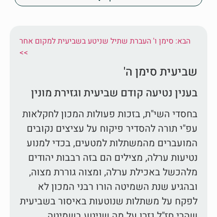
הבא: סימן ו' העברת שתיל שניטע בשביעית למקום אחר
<<
שביעית סימן ה'
בענין נטיעה קודם שביעית וגזירת מונין
בחסדי השי"ת, בזכות פעולות המכון לחקלאות
עפ"י תורה להסדיר פיקוח על עציצים נקובים
המועברים מהמשתלות למטעים, בכדי למנוע
נטיעות ערלה, מצילים הם בזה רבבות יהודים
מלהכשל באכילת ערלה, ומצוה גוררת מצוה,
ובהגיע שנת השמיטה הורו רבני המכון לא
לפקח על משתלות שנוטעות באיסור בשביעית
שהרי חז"ל גזרו על מה שניטע בשמיטה