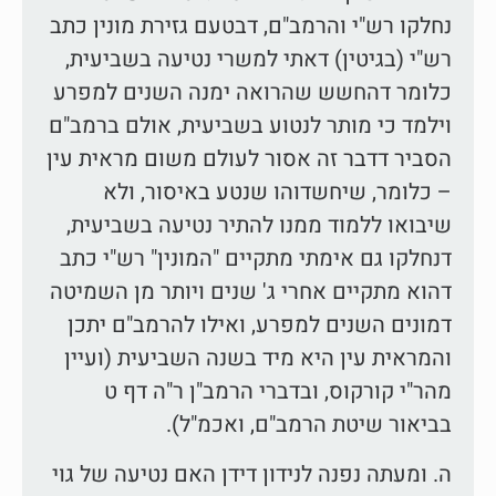
נחלקו רש"י והרמב"ם, דבטעם גזירת מונין כתב
רש"י (בגיטין) דאתי למשרי נטיעה בשביעית,
כלומר דהחשש שהרואה ימנה השנים למפרע
וילמד כי מותר לנטוע בשביעית, אולם ברמב"ם
הסביר דדבר זה אסור לעולם משום מראית עין
– כלומר, שיחשדוהו שנטע באיסור, ולא
שיבואו ללמוד ממנו להתיר נטיעה בשביעית,
דנחלקו גם אימתי מתקיים "המונין" רש"י כתב
דהוא מתקיים אחרי ג' שנים ויותר מן השמיטה
דמונים השנים למפרע, ואילו להרמב"ם יתכן
והמראית עין היא מיד בשנה השביעית (ועיין
מהר"י קורקוס, ובדברי הרמב"ן ר"ה דף ט
בביאור שיטת הרמב"ם, ואכמ"ל).
ה. ומעתה נפנה לנידון דידן האם נטיעה של גוי