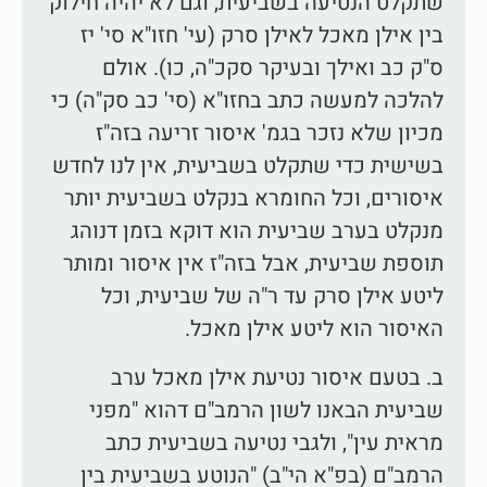
שתקלט הנטיעה בשביעית, וגם לא יהיה חילוק
בין אילן מאכל לאילן סרק (עי' חזו"א סי' יז
ס"ק כב ואילך ובעיקר סקכ"ה, כו). אולם
להלכה למעשה כתב בחזו"א (סי' כב סק"ה) כי
מכיון שלא נזכר בגמ' איסור זריעה בזה"ז
בשישית כדי שתקלט בשביעית, אין לנו לחדש
איסורים, וכל החומרא בנקלט בשביעית יותר
מנקלט בערב שביעית הוא דוקא בזמן דנוהג
תוספת שביעית, אבל בזה"ז אין איסור ומותר
ליטע אילן סרק עד ר"ה של שביעית, וכל
האיסור הוא ליטע אילן מאכל.
ב. בטעם איסור נטיעת אילן מאכל ערב
שביעית הבאנו לשון הרמב"ם דהוא "מפני
מראית עין", ולגבי נטיעה בשביעית כתב
הרמב"ם (בפ"א הי"ב) "הנוטע בשביעית בין