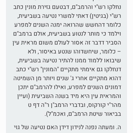
נחלקו רש"י והרמב"ם, דבטעם גזירת מונין כתב
רש"י (בגיטין) דאתי למשרי נטיעה בשביעית,
כלומר דהחשש שהרואה ימנה השנים למפרע
וילמד כי מותר לנטוע בשביעית, אולם ברמב"ם
הסביר דדבר זה אסור לעולם משום מראית עין
– כלומר, שיחשדוהו שנטע באיסור, ולא
שיבואו ללמוד ממנו להתיר נטיעה בשביעית,
דנחלקו גם אימתי מתקיים "המונין" רש"י כתב
דהוא מתקיים אחרי ג' שנים ויותר מן השמיטה
דמונים השנים למפרע, ואילו להרמב"ם יתכן
והמראית עין היא מיד בשנה השביעית (ועיין
מהר"י קורקוס, ובדברי הרמב"ן ר"ה דף ט
בביאור שיטת הרמב"ם, ואכמ"ל).
ה. ומעתה נפנה לנידון דידן האם נטיעה של גוי