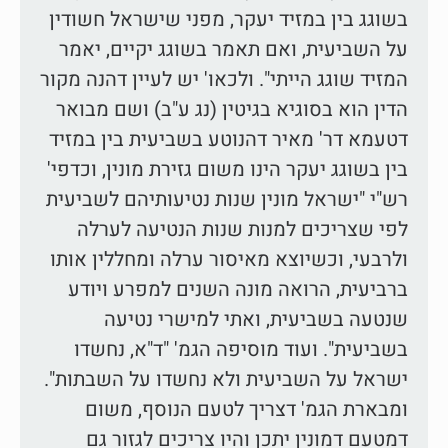
בשוגג בין במזיד יעקר, מפני שישראל חשודין
על השביעית, ואם תאמר בשוגג יקיים, יאמר
המזיד שוגג הייתי". ולכאו' יש לעיין דהנה מקור
הדין הוא בסוגיא בגיטין (נג ע"ב) ושם מבואר
דטעמא דר' מאיר דהנוטע בשביעית בין במזיד
בין בשוגג יעקר הינו משום גזירת מונין, וכדפי'
רש"י "ישראל מונין שנות נטיעותיהם לשביעית
לפי שצריכים למנות שנות הנטיעה לערלה
ולרבעי, וכשיוצא מאיסור ערלה ומחללין אותו
ברביעית, הרואה מונה השנים למפרע ויודע
שנטעה בשביעית, ואתי למישרי נטיעה
בשביעית". ועוד מוסיפה הגמ' "ד"א, נחשדו
ישראל על השביעית ולא נחשדו על השבתות".
ומבארת הגמ' דצריך לטעם הנוסף, משום
דמטעם דמונין יתכן והיו צריכים לגזור גם