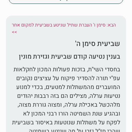
הבא: סימן ו' העברת שתיל שניטע בשביעית למקום אחר
<<
שביעית סימן ה'
בענין נטיעה קודם שביעית וגזירת מונין
בחסדי השי"ת, בזכות פעולות המכון לחקלאות
עפ"י תורה להסדיר פיקוח על עציצים נקובים
המועברים מהמשתלות למטעים, בכדי למנוע
נטיעות ערלה, מצילים הם בזה רבבות יהודים
מלהכשל באכילת ערלה, ומצוה גוררת מצוה,
ובהגיע שנת השמיטה הורו רבני המכון לא
לפקח על משתלות שנוטעות באיסור בשביעית
שהרי חז"ל גזרו על מה שניטע בשמיטה