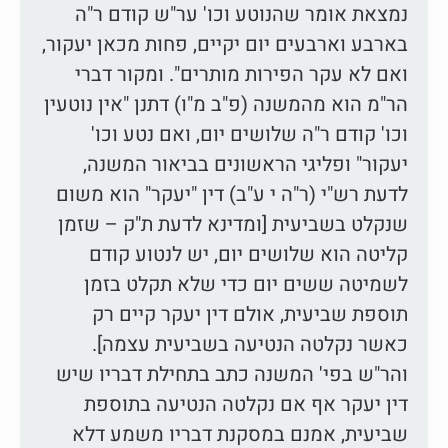
נמצאת אומר שהנוטע וכו' ער"ש קודם ר"ה
בארבע וארבעים יום יקיים, פחות מכאן יעקור,
ואם לא עקר הפירות מותרים". ומקור דברי
הר"מ הוא מהמשנה (פ"ב מ"ו) דתנן "אין נוטעין
וכו' קודם ר"ה שלושים יום, ואם נטע וכו'
יעקור" ופליגי הראשונים בביאור המשנה,
לדעת רש"י (ר"ה י ע"ב) דין "יעקר" הוא משום
שנקלט בשביעית [ומדינא לדעת ת"ק – שזמן
קליטה הוא שלושים יום, יש לנטוע קודם
לשמיטה ששים יום כדי שלא תקלט בזמן
תוספת שביעית, אולם דין יעקר קיים רק
כאשר נקלטה הנטיעה בשביעית עצמה].
והר"ש בפי' המשנה כתב בתחילת דבריו שיש
דין יעקר אף אם נקלטה הנטיעה בתוספת
שביעית, אמנם במסקנת דבריו משמע דלא