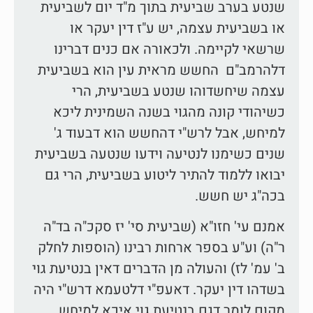
שנטע בערב שביעית בתוך מ"ד יום לשביעית
או בשביעית עצמה, יש ע"ז דין יעקר או
שרשאי לקיימה. ולכאורה אם כנים דברינו
דלהרמב"ם החשש מראית עין הוא בשביעית
עצמה שיחשדוהו שנטע בשביעית, הרי
כשיהודי קונה מהגוי בשנה השמינית ליכא
למיחש, אבל לרש"י דהחשש הוא דבעוד ג'
שנים כשימנו לנטיעה וידעו שנטעה בשביעית
יבואו ללמוד להתיר ליטוע בשביעית, הרי גם
בכה"ג יש חשש.
אמנם עי' חזו"א (שביעית סי' יז סקכ"ה בד"ה
ר"ה) וע"ע בספר ארחות רבינו (הוספות לחלק
ב' עמ' לז) והעולה מן הדברים דאין בנטיעת גוי
בשדהו דין יעקר. דאעפ"י דלטעמא דרש"י היה
מקום לומר דגם בנטיעת גוי איכא למיחש