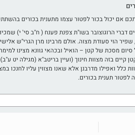
ים
כם אם יכול בכור לפטור עצמו מתענית בכורים בהשתתפ
ם דברי הרוגוצובר בשו"ת צפנת פענח ( ח"ב סי' י) שמכי
פיר הוי סעודת מצוה. אולם מרבינו מרן הגרי"ש אליש
יום מסכת של קטן – הואיל ובכהאי גוונא מצינו למימר
 קיים בזה מצוות חינוך (ועיין בריטב"א (מגילה יט ע"ב) ו
ות כלל ואפילו מדרבנן אלא שאנו מצווין עליו לחנכו במצו
 לפטור תענית בכורים.