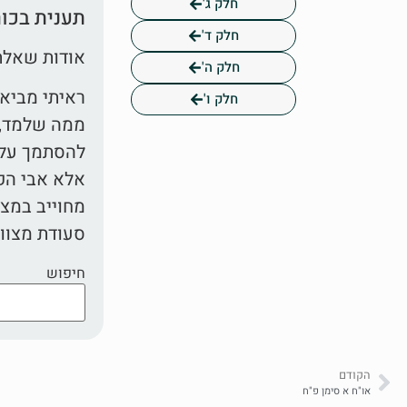
חלק ג'
תענית בכור
חלק ד'
אודות שאלת
חלק ה'
ראיתי מביאי
חלק ו'
ממה שלמד, ש
להסתמך על ס
אלא אבי הקטן
מחוייב במצו
סעודת מצווה
חיפוש
הקודם
או"ח א סימן פ"ח