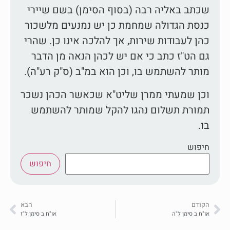
שכתב באליה רבה (בסוף הסימן) בשם שיירי
כנסת הגדולה שמחמת כן יש נמנעים מלשכור
כהן לעבודות שירות, אך להלכה אינו כן. שהרי
גם הט"ז כתב כי אם יש לכהן הנאה מן הדבר
מותר להשתמש בו, וכן הוא במ"ב (ס"ק רע"ה).
וכן שמעתי ממרן שליט"א שכאשר הכהן נשכר
תמורת תשלום נהגו להקל שמותר להשתמש
בו.
חיפוש
חיפוש
הקודם
הבא
או"ח ב סימן ל"ה
או"ח ב סימן ל"ז