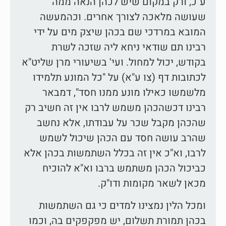
ע"כ, ורק במקום שיש לכהן הנאה ממה
שעושה מלאכה לצורך אחרים. וכהמעשה
המובא במרדכי שם בכהן שיצק מים על ידי
רבינו תם שודאי ניחא ליה שזכה לשרת
בקודש, יכול למחול. ועי' בשיעורי מרן שליט"א
לכתובות דף (צו ע"א) על "כל המונע תלמידו
מלשמשו כאילו מונע ממנו חסד", דמבאר
רבינו דכשהכהן משמש לרבו אין זה חשיב רק
שהכהן מקבל שכר על עבודתו, אלא נחשב
שהרב עושה חסד עם הכהן שיכול לשמש
לרבו, וא"כ אין זה בכלל השתמשות בכהן אלא
כביכול הכהן משתמש ברבו וא"א להוכיח
מכאן לשאר מקומות ודו"ק.
ומכל הלין נמצינו למדים כי גם השתמשות
בכהן תמורת תשלום, יש מפקפקים בה, וכמו