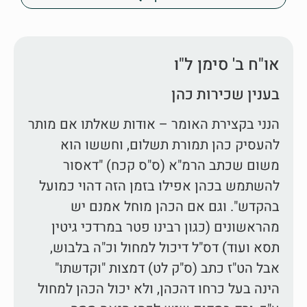
או"ח ב' סימן ל"ו
בענין שכירות כהן
הנני בקצירת האומר – אודות שאלתו אם מותר
להעסיק כהן תמורת תשלום, וחששו הוא
משום שכתב הרמ"א (ס"ס קכח) "דאסור
להשתמש בכהן אפילו בזמן הזה דהוי כמועל
בהקדש". וגם אם הכהן מוחל אמנם יש
מהראשונים (כגון רבינו פטר במרדכי גיטין
תסא ועוד) דס"ל דיכול למחול וכ"ה בלבוש,
אבל הט"ז כתב (ס"ק לט) דמצות "וקדשתו"
הינה בעל כרחו דהכהן, ולא יכול הכהן למחול