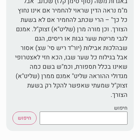
באגרות משה (סוף סימן קלז) שכתב "אבל
מ"מ נראה הדין שראוי להחמיר אם אינו נחוץ
כל כך" – הרי שכתב להחמיר אם לא בשעת
הצורך. וכן מורה מרן (שליט"א) זצוק"ל. אמנם
לגבי מריטת שער גבות או ריסים, הגם
שבהלכות אבילות (יור"ד ריש סי' שצ) אסור
אבל בגילוח כל שער שבו, הכא חזי לאצטרופי
שאינו בכלל תספורת, וכמ"ש בשם כמה
מגדולי ההוראה שליט" אמנם ממרן (שליט"א)
זצוק"ל שמעתי שאפשר להקל רק בשעת
הצורך.
חיפוש
חיפוש