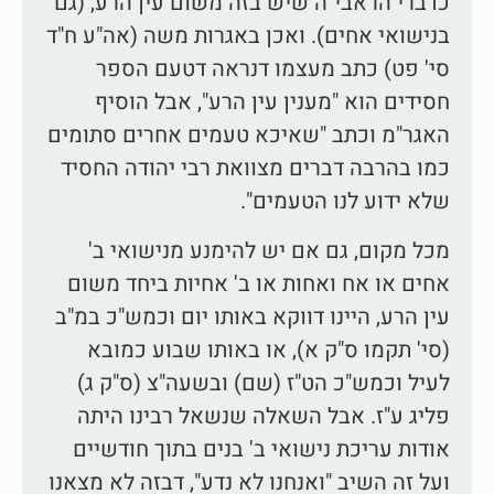
כדברי הראבי"ה שיש בזה משום עין הרע, (גם
בנישואי אחים). ואכן באגרות משה (אה"ע ח"ד
סי' פט) כתב מעצמו דנראה דטעם הספר
חסידים הוא "מענין עין הרע", אבל הוסיף
האגר"מ וכתב "שאיכא טעמים אחרים סתומים
כמו בהרבה דברים מצוואת רבי יהודה החסיד
שלא ידוע לנו הטעמים".
מכל מקום, גם אם יש להימנע מנישואי ב'
אחים או אח ואחות או ב' אחיות ביחד משום
עין הרע, היינו דווקא באותו יום וכמש"כ במ"ב
(סי' תקמו ס"ק א), או באותו שבוע כמובא
לעיל וכמש"כ הט"ז (שם) ובשעה"צ (ס"ק ג)
פליג ע"ז. אבל השאלה שנשאל רבינו היתה
אודות עריכת נישואי ב' בנים בתוך חודשיים
ועל זה השיב "ואנחנו לא נדע", דבזה לא מצאנו