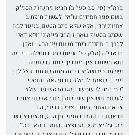
ברמ"א (סי' סב סעי' ב) הביא מהגהות הסמ"ק
בשם ספר חסידים ש"אין לעשות חופת ב'
אחיות יחד", אלא שלא כתב הטעם, בניגוד למה
שכתב בסעיף שאח"ז מהג' מיימוני "וי"א דאין
לברך ב' חתנים ביחד משום עין הרע". ואכן
בראבי"ה (מו"ק סי' תתיח) כתב בתחילה דדין זה
הוא משום דאין מערבין שמחה בשמחה
ושלמד הירושלמי דין זה ממה שכתוב אצל לבן
ויעקב שאמר לו מלא שבוע זאת, והוסיף
"כמדומה לי שמשם נהגו הראשונים שלא
לעשות נישואין שני [שתי] בנות או שני אחים
או אח ואחות ביחד, ואפי' נכריות, היו
הראשונים נזהרים מפני עין הרע, והאידנא דשו
בהו עלמא מפני ההוצאה ושומר פתאים ה'".
הרי מפורש בדבריו כלפי נישואי ב' נכריות יחד