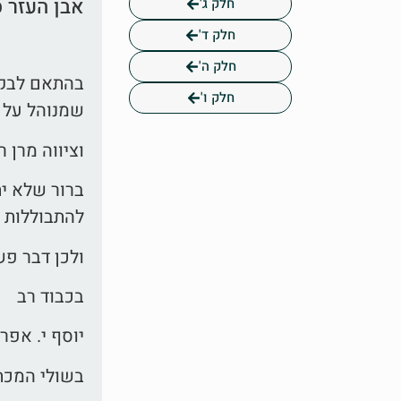
אבן העזר ס
חלק ג'
חלק ד'
חלק ה'
בהתאם לבקשת
חלק ו'
שמנוהל על י
וציווה מרן ר
ברור שלא ית
להתבוללות ו
ולכן דבר פ
בכבוד רב
יוסף י. אפר
בשולי המכתב