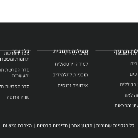
ות תורנית
פעילות חינוכית
כלי עזר
ת ותשובות
מרכז למידה
נוסח הפרשת
תרומות ומעשרו
ים
למידה וירטואלית
סדר הפרשת תר
כים
תוכניות לתלמידים
ומעשרות
הכוללים
אירועים וכנסים
סדר הפרשת חל
ה לאור
שווה פרוטה
יון והרצאות
כל הזכויות שמורות |
תקנון אתר
|
מדיניות פרטיות
|
הצהרת נגישות