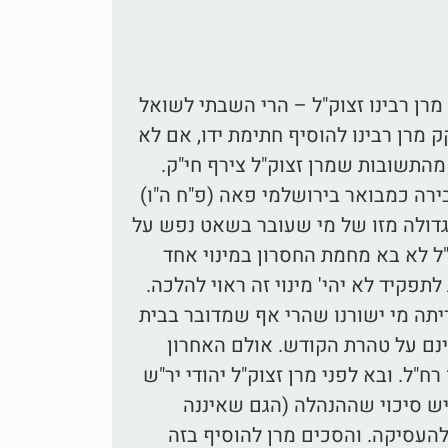
רן רבינו זצוק"ל – הרי השבתי לשואל
מרן רבינו להוסיף חתימת ידו, אם לא
מהתשובות שמרן זצוק"ל צירף חי"ק.
רה כמבואר בירושלמי פאה (פ"ח ה"ו)
 גדולה מזו של מי שעובר בשאט נפש על
"ל לא בא מחמת החסרון במינוי אחד
תפקיד לא יהי' מינוי זה ראוי להלכה.
ריתה מי ישורנו שהרי אף שמדובר בבית
אינם על טהרת הקודש. אולם האחרון
"ל. ובא לפני מרן זצוק"ל יהודי יר"ש
יש סיכוי שההנהלה (הגם שאיננה
העסיקה. והסכים מרן להוסיף בזה