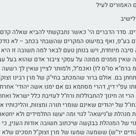
 האמורים לעיל
לישיב
ם. סדר הדברים הי' כאשר נתבקשתי להביא שאלה קדם מ
 בע"פ, ואף במיעוט המקרים שהשבתי בכתב – לא נזדקק 
יבה מיוחדת, ויש בנותן טעם לבאר למה תשובה זו היא 
 שאין ממנים ממונה על עסקי ציבור אדם שהוא בעל עבי
מ ברמ"א סו"ס לז) ואכמ"ל, ולמותר לציין שאין לך רשעה
חתן בם. אולם ברור שהמכתב בחי"ק של מרן רבינו זצוק
ו עפ"י דין, דהרי מסתמא גם אם ימנו אשה יהודי' אחרת ל
הרי זה חינוך להתבוללות ורח"ל לעזיבת כלל ישראל ואח
חו"ל של יהודים שאינם שומרי תורה ומצוות, והליכותיו 
ת מנהלת ש"נישאה" לגוי ומה יעשו התלמידים ולא יחטאו רח
י של המנהלת בבקשה שיכתוב תשובה אודות הענין, כי 
ודים יר"ש) ששמעה שמעו של מרן זצוק"ל תסכים שלא ל