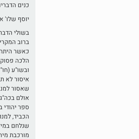
כנים הדברים
יוסף שלו' א
בשולי הדברי
ברוב המקרים
כאשר היתה ס
הלכה פסוקה
ובשו"ע (חו"
איסור לא תת
שאסור למנות
אולם בכה"ג 
ספר יהודי ב
הכביד, למנו
שנלחם במינו
מורכבת מיה