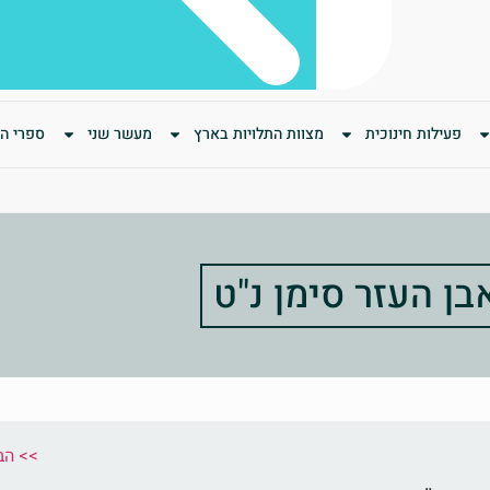
פעילות חינוכית
מצוות התלויות בארץ
מעשר שני
ספרי המ
בן העזר סימן נ"ט
הבא: סימן ס' בדבר החובה להרחיק מי שדבק בנכרית <<