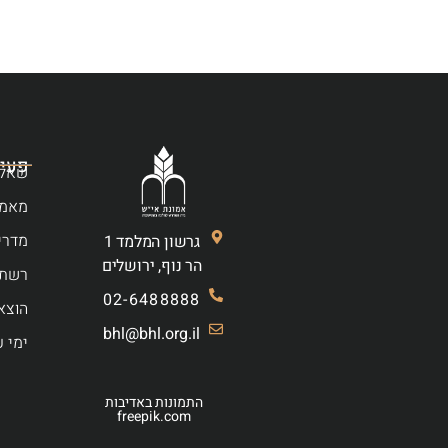
פעיל
שאלו
מאמר
מדרי
גרשון המלמד 1
הר נוף, ירושלים
רשת 
02-6488888
הוצא
bhl@bhl.org.il
ימי ע
התמונות באדיבות
freepik.com