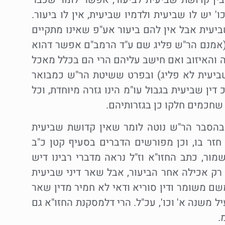
 יש לו שביעית ולדמיו שביעית, אין לו ביעור.
ביעית אבל אין להם ביעור אע"פ שאינו מתקיים
 (אמנם הר"ש פליג שם ע"ד הרמב"ם אפשר דהוא
 והאיזוב ואם חישב עליהם הרי הם בכלל מאכל
שביעית לא פליג) ובפרט ששיטת הר"ש כמבואר
ין שביעית בגבול עו"מ הינו גזרה מיוחדת, וכל
שחכמים חלקו כן בגזרותיהם.
 בהסבר הר"ש נוטה לומר שאין קדושת שביעית
חזר בו, וכן מפורשים הדברים בסעיף קטן כ"ב
ור, כתב החזו"א וז"ל נראה מדברי רבינו דיש
רק אכילה אחר הביעור, אבל שאר דיני שביעית
משם משומר ודין סוריא ודאי לא חמיר מדין שאר
ל משנה א' וכו', עכ"ל. הרי דלמסקנת החזו"א גם
.