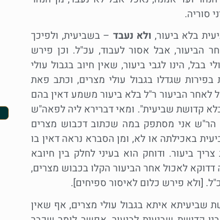
י סוריה.
ית בלא ביעור,
ולא נעבד
– בשביעית, ולפיכך
 הביעור, אבל אסור לעבוד, עכ"ל. וכן פירש
 בבל, הינו לגבי ביעור, שאין חיוב בגבול עולי
בפירות שגדלו בגבול עולי מצרים, וכתב פאת
כל לאחר הביעור ר"ל בלא ביעור משמע דאין בהם
 בלא קדושת שביעית". ומאי דברירא ליה לפאה"ש
 הר"ש אני מסתפק במה שכתוב דכבוש מצרים
עית באכילתה או לא, ומן הסברא נראה דאין בו
יך ביעור. ודוחק הוא בעיני לחלק בין חיובא
 דדוקא לאכול אחר הביעור הקלו בכבוש מצרים,
ל. [ולא פירש כלום לאיסור ספיחים].
ת שביעיתא איתא בגבול עולי מצרים, אף שאין
ין קדושת שביעית לביעור, אפשר לומר שכבר