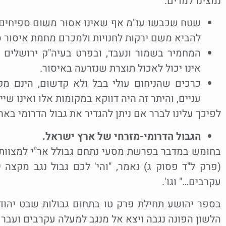
נמצינו למדים:
שטח שכבשו עו"מ אף שאינו אסור משום ספיחים י
להביא משם ירקות לחנויות ולמכרם מחמת איסור ס
המחמיר בשמור ונעבד, ובפרט בעיה"ק ירושלים 
אינו יכול לאכול תוצרת שנזרעה באיסור.
כרכים שהניחום עולי בבל ולא קדשום, הינם מק
עניים, והיתר זה היה דווקא במקומות אלו ואינו 
לפיכך עלינו לברר אם ניתן להגדיר את גבול הדרומי באר
הגבול הדרומי-מזרחי של ארץ ישראל.
בחומש במדבר בפרשת מסעי נתחם גבולל אר"י למצוותיה,
(פרק ל"ד פסוק ג) נאמר, "והי' לכם גבול נגב מקצה
עקרבים…" וגו'.
בספר יהושע תחילת פרק טו בתחום גבולות שבט יהודה 
הלשון הפונה נגבה ויצא אל מנגב למעלה עקרבים ועבר צ