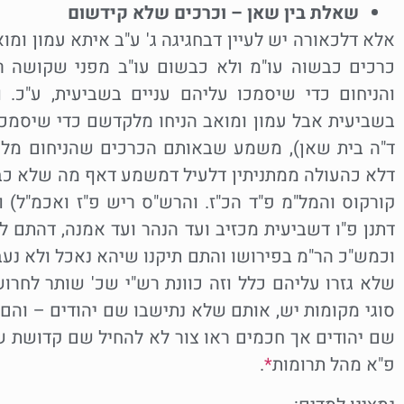
שאלת בין שאן – וכרכים שלא קידשום
אלא דלכאורה יש לעיין דבחגיגה ג' ע"ב איתא עמון ו
כרכים כבשוה עו"מ ולא כבשום עו"ב מפני שקושה 
והניחום כדי שיסמכו עליהם עניים בשביעית, ע"כ. 
בשביעית אבל עמון ומואב הניחו מלקדשם כדי שיסמכו ע
ד"ה בית שאן), משמע שבאותם הכרכים שהניחום מלק
דלא כהעולה ממתניתין דלעיל דמשמע דאף מה שלא כבשו
קורקוס והמל"מ פ"ד הכ"ז. והרש"ס ריש פ"ז ואכמ"ל) ומ
דתנן פ"ו דשביעית מכזיב ועד הנהר ועד אמנה, דהתם 
וכמש"כ הר"מ בפירושו והתם תיקנו שיהא נאכל ולא נעב
שלא גזרו עליהם כלל וזה כוונת רש"י שכ' שותר לחרוש 
סוגי מקומות יש, אותם שלא נתישבו שם יהודים – והם 
שם יהודים אך חכמים ראו צור לא להחיל שם קדושת שב
פ"א מהל תרומות
*
.