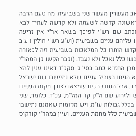
מואב מעשרין מעשר שני בשביעית, מה טעם הרבה
ראשונה קדשה לשעתה ולא קדשה לעתיד לבא
וכתב שם רש"י לפיכך בשאר אר"י אין זריעה
ליהם עניים בשביעית (וע"ע רש"י חולין ו ע"ב
דש הותרו כל המלאכות בשביעית וזה לכאורה
 כלל נאכל ולא נעבד. (וכבר הקשו כן המהר"י
רן החזו"א כתב בסי' ג' סקכ"ד דאינו ענין להא
לא הניחו בשביל עניים שלא נתיישבו שם ישראל
ד, אבל הנחו כרכים שמצאו לצורך תקנת העניים
ולזרוע שם ול"ק קו' המל"מ, עכ"ד. כלומר, שני
בכלל גבולות עו"מ, ויש מקומות שאמנם נתישבו
יעית כלל מחמת העניים. ועיין במהר"י קורקוס