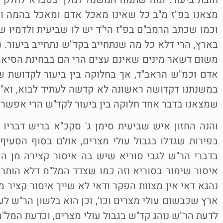
מצאנו בפ"ז מ"ב כל שאינו מאכל אדם ומאכל בהמה וכו'
וכמו שכתב הרמב"ם בפ"ז הי"ד יש לו שביעית ולדמיו ש
בארץ, הרי דלא כל מה שנתחייב בקד"ש נתחייב ביעור.
משום דשאר מינים שאינם עצים הרי הם בבחינת הסיאה
אדם וכמ"ש הראב"ד, אך בחלוקה בין ביעור לקדושת 
במשנתנו דקדושה ראשונה לא קדשה לעתיד לבוא, וא"כ ד
שמצאנו בדבר אחד חלוקה בין ביעור לקד"ש הרי אפשר 
והנה החזון איש שביעית סימן ג' סקכ"א בריש דבריו
בפירות שגדלו בגבול עולי מצרים, אולם בסוף הסעיף 
בדברי הר"ש לגבי סוריא שיש בה איסור קצירה מן השמ
איסור שימור בסוריא וזה כמו שצדד המל"מ דלא הותר 
נהגא דאי אין מצוות הפקר ודאי לא שייך איסור קציר 
ארץ שכבשום עולי מצרים וכו', וכן הוא בלשון הר"ש לעי
לדעת הר"ש נוהג קד"ש בגבול עולי מצרים, וכדעת המל"מ