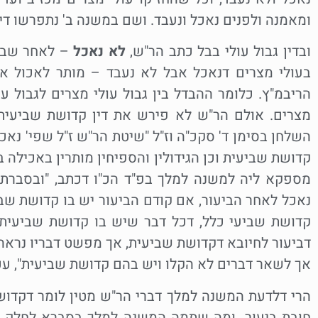
ומאמנה ולפנים נאכל ונעבד. ושם במשנה ב' נתפרשו דינ
ובדין גבול עולי בבל כתב הר"ש,
לא נאכל
– לאחר שביע
בעולי מצרים דנאכל אבל לא נעבד – מותר לאכול אחר
הריבמ"ץ. כלומר ההבדל בין גבול עולי מצרים לגבול עולי
מצרים. אולם הר"ש לא פירש את דין קדושת שביעית 
השלחן בסימן ד' סקכ"ה וז"ל "שיטת הר"ש ז"ל שפי' נא
קדושת שביעית וכן הגידולין והספיחין מותרין באכילה
מספקא ליה למשנה למלך בפ"ד הכ"ו דכתב, "ובסברת
נאכל לאחר הביעור, אם קודם הביעור יש בו קדושת שבי
קדושת שביעי כלל, דכל דבר שיש בו קדושת שביעית צר
דביעור לחיובא דקדושת שביעית, אך מפשט דבריו נראה
אך לשאר דברים לא הקלו ויש בהם קדושת שביעית", עכ"
הרי דלדעת המשנה למלך דברי הר"ש מטין לומר דקדוש
חובת ביעור. ומה שתמה המשנה למלך בסברא לחלק ב