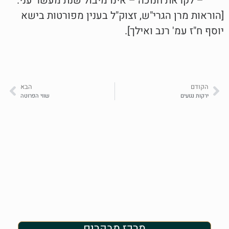
– לקראת חנוכה – אינו מיבול שנת מעשר עני.
[הוראות מרן הגרי"ש, זצוק"ל בענין מפורטות בישא
יוסף ח"ז עמ' רנב ואילך].
הקודם
הבא
ירקות נגועים
שווי הפרוטה
מרכז מבקרים