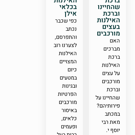
ברכת
האילנות
שהחיינו
בכלאי
וברכת
אילן
האילנות
כפי שכבר
בעצים
נכתב
מורכבים
והתפרסם,
האם
לצערנו רוב
מברכים
האילנות
ברכת
המצויים
האילנות
כיום
על עצים
במטעים
מורכבים
ובגינות
וברכת
הפרטיות
שהחיינו על
מורכבים
פירותיהם?
באיסור
במכתב
כלאים,
מאת רבי
ופעמים
יוסף י.
רבות בעל