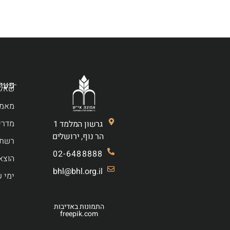
פעיל
שאלו
מאמר
מדרי
גרשון המלמד 1
הר נוף, ירושלים
רשת 
02-6488888
הוצא
bhl@bhl.org.il
ימי ע
התמונות באדיבות
freepik.com