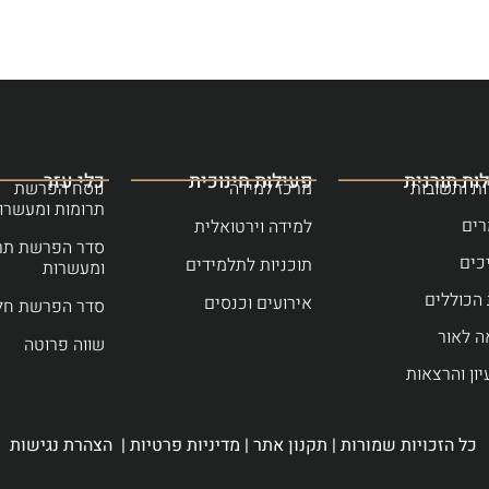
ות תורנית
פעילות חינוכית
כלי עזר
ת ותשובות
מרכז למידה
נוסח הפרשת
תרומות ומעשרו
ים
למידה וירטואלית
סדר הפרשת תר
כים
תוכניות לתלמידים
ומעשרות
הכוללים
אירועים וכנסים
סדר הפרשת חל
ה לאור
שווה פרוטה
יון והרצאות
כל הזכויות שמורות |
תקנון אתר
|
מדיניות פרטיות
|
הצהרת נגישות