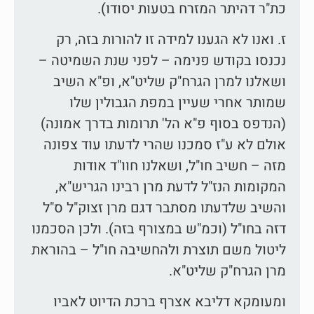
כת"ר דהיתר המזרח בטעות יסודו).
ז. ואנו לא הגענו למידה זו להורות בזה, רק
נכנסו בקודש פנימה – לפני שנת השמיטה –
ושאלנו למרן הגרח"ק שליט"א, ופ"א השיב
שמותר אחרי שעיין במפת הגבולין שלו
(הנדפס בסוף פ"א הל' תרומות בדרך אמונה)
אולם לא ע"ז סמכנו שהרי לדעתו עוד צפונה
מזה – חשיב חו"ל, ושאלנו חוו"ד אודות
המקומות הנז"ל לדעת מרן רבינו הגריש"א,
והשיב שלדעתו מסתבר דגם מרן זצוק"ל ס"ל
דזה בחו"ל (וכמ"ש במצורף בזה). ולכן הסכמנו
ליטול משם תוצרת ולהחשיבה חו"ל – בהוראת
מרן הגרח"ק שליט"א.
ומעומקא דליבא אצרף ברכת הדיוט לאביו