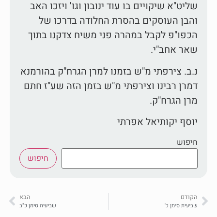
שליט"א שיקויים בו עוד ינובון וגו' ויזכו האב
והבן העוסקים בהסרת החלודה בדרכו של
הכפו"פ לקבל במהרה פני משיח צדקנו בתוך
שאר אחב"י.
נ.ב. צירפתי מ"ש בזמנו למרן הגרח"ק בהורמנא
דמרן רבינו וצירפתי מ"ש בזמן הזה שע"ז חתם
מרן הגרח"ק.
יוסף יקותיאל אפרתי
חיפוש
חיפוש
הקודם
הבא
שביעית סימן כ'
שביעית סימן כ"ב