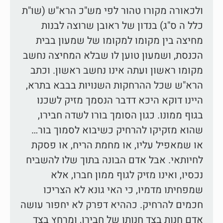
ולכאורה מקורו טהור לפי מש"כ הרא"ש (שו"ת
כלל ה ס"ג) בנדון של ראובן שרוצה לבנות
מחיצה בין מקומו למקומו של שמעון בבית
הכנסת, ושמעון טוען לו שבלא המחיצה נחשב
מקומו ראשון ועתה אינו נחשב ראשון. וכתב
הרא"ש שכל ההרחקות השנויות בבבא בתרא,
היינו דוקא היכא דדבר הנסמך מזיק לשכנו
בגוף ממונו. כגון הסומך בורו לשדה חבירו,
שהוא מזקיקו להרחיק כשיבוא לסמוך בור…
או שמאפיל עליו, או מחמת הריח, או פסקת
לחיותאי. אבל אדם הבונה בתוך שלו להשביח
נכסיו, ואינו מזיק לגוף ממון חברו, אלא
שמפחיתו מדמיו, כי האי גונא לא הצריכו
חכמים להרחיק. כההיא דפרק לא יחפור עושה
אדם חנות בצד חנותו של חבירו, ומרחץ בצד