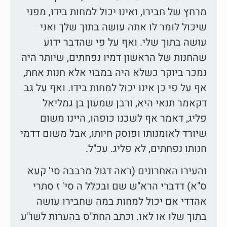
מרחץ של חבירו, ואינו יכול למחות בידו, מפני
שיכול לומר לו אתה עושה בתוך שלך ואני
עושה בתוך שלי. ואף על פי שהדבר ידוע
שהחנות של הראשון דמיו נפחתים, שיותר היה
נמכר ביוקר כשלא היה במבוי אלא חנות אחת,
אף על פי כן אינו יכול למחות בידו. ואף על גב
דקאמר תנאי היא, ורבן שמעון בן גמליאל
פליג, דאמר אף לשכנו כופהו, היינו משום
שיורד לאומנותו ופוסק חיותו, אבל משום דדמי
חנותו נפחתים, לא פליג. עכ"ל.
והעירו האחרונים (ראה דגול מרבבה סי' קעא
ס"א) דדברי הרא"ש שם ובכלל ה סי' ז סתרי
אהדדי אם יכול למחות במה שחבירו עושה
בתוך שלו או לאו. וכתב החת"ס בהערות לשו"ע