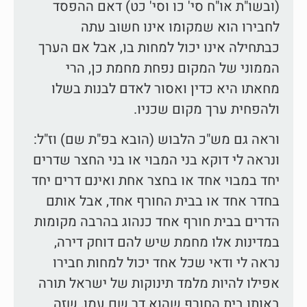
(ובשו"ת או"ח סי' כו וסי' כט) דאם ההפסד
לחבירו הוא שמקומו אינו חשוב עתה
כבתחילה אינו יכול למחות בו, אבל אם הערך
הממוני של המקום נפחת מחמת כן, הרי
מחאתו היא כדין ואסור לאדם לבנות בשלו
ולהפחית ערך מקום שכניו.
וראה גם מש"כ הלבוש (הובא בפ"ת שם) וז"ל:
ונראה לי דוקא בני המבוי או בני החצר שדרים
יחד במבוי אחד או בחצר אחת ואינם דרים יחד
בחדר אחד או בבית החורף אחד, אבל אותם
הדרים בבית חורף אחד כנהוג בהרבה מקומות
במדינות אלו מחמת שיש להם דוחק דירה,
נראה לי ודאי שכל אחד יכול למחות חבירו
אפילו להיות מלמד תינוקות של ישראל תורה
באותו בית החורף שהוא דר שם עמו, שזה