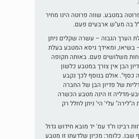
רוטה במטבע. שווה פרוטה הינו מחיר
וטה כ-4 אג' הרי על מטבע בעלת הערך הגבוה – עשרה שקלים ניתן
 בשיאו, ומאידך גיסא המטבע בעלת
 פחות משלושים פעם. באותה תקופה
ון הבן אין צורך במטבע כלשון
ה כסף". אולם בנוסף לכך נקבע
י טועה ישנם גם מדליות של פדיון הבן של החברה
טבע-מדליה זו הינה מטבע הכשרה
"לירה" עלי' הי' ניתן לחלל רק
 רבינו ח"ד עמ' יד מובא חידוש גדול
שבו. כלומר: מכיון שלדעתו זו מטבע