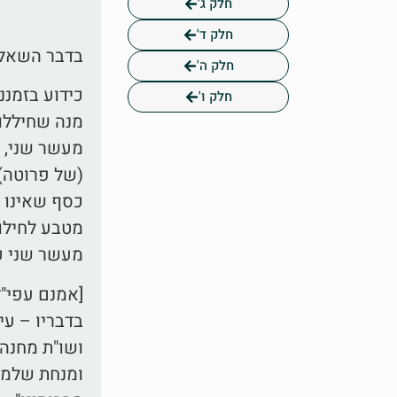
חלק ג'
חלק ד'
בדבר השאלה
חלק ה'
כידוע בזמננ
חלק ו'
מנה שחיללו 
מעשר שני, ל
(של פרוטה)
כסף שאינו ט
מטבע לחילול
מעשר שני כ
[אמנם עפי"ד
בדבריו – עיי
ושו"ת מחנה 
ומנחת שלמה 