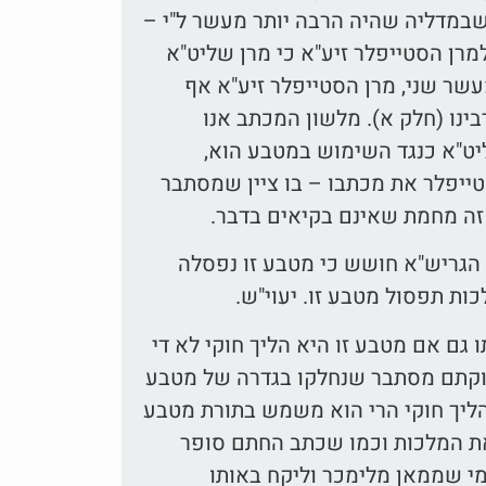
שבמדליה שהיה הרבה יותר מעשר ל"י –
למרן הסטייפלר זיע"א כי מרן שליט"א
עשר שני, מרן הסטייפלר זיע"א אף
נו (חלק א). מלשון המכתב אנו
יט"א כנגד השימוש במטבע הוא,
ייפלר את מכתבו – בו ציין שמסתבר
 זה מחמת שאינם בקיאים בדבר.
 הגריש"א חושש כי מטבע זו נפסלה
ת תפסול מטבע זו. יעוי"ש.
גם אם מטבע זו היא הליך חוקי לא די
לוקתם מסתבר שנחלקו בגדרה של מטבע
הליך חוקי הרי הוא משמש בתורת מטבע
את המלכות וכמו שכתב החתם סופר
ומי שממאן מלימכר וליקח באותו