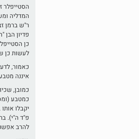
הסטייפלר זי
המדליה ומשו
ר"ש ברמן זצ
פדיון הבן "
כן הסטייפלר
לעשות כן שכ
כאמור, לדעת
איננה מטבע 
כמובן, שכיו
כמטבע (ומסת
יקבלו אותו 
פ"ד ה"י). ב
להרב אפשטיי