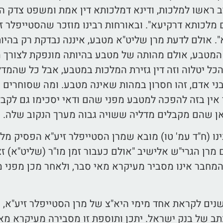
 ראשו למלכות, ודינא דמלכותא דין אמת ומשפט צדק הו
 מלכותא דרקיעא". ובאורחות רבינו מוזכר שהסטייפלר ז
א". אולם לדעת מרן שליט"א מטבע, איננה נבדקת רק בהיו
המטבע, אולם מהותה של מטבע בהיותה מונפקת לצורך מש
כל יטלוה וזה דין גזירת המלכות במטבע, אבל כל שהמדל
בני אדם, זהו חסרון במהות שאינה מטבע. ומה שסוחרים י
אין בזה להפכה למטבע מפני שהם ודאי יסכימו גם לקב
כאן שהם מקבלים מדליה ששויה גבוה מערך הנקוב שלה.
נו (ח"ד עמ' טו) מובא שמרן הסטייפלר זיע"א הפסיק מ
רן הגרי"ש אלישיב "אולם כעבור זמן מו"ר (שליט"א) ז
המחבר אינו מסביר מעיקרא מאי סבר, ולאחר מכן מפני 
נים לקראת אחד מימי היא"צ של מרן הסטייפלר זיע"א, 
 של בנק ישראל. יתכן ותוספת זו מסבירה מעיקרא מאי