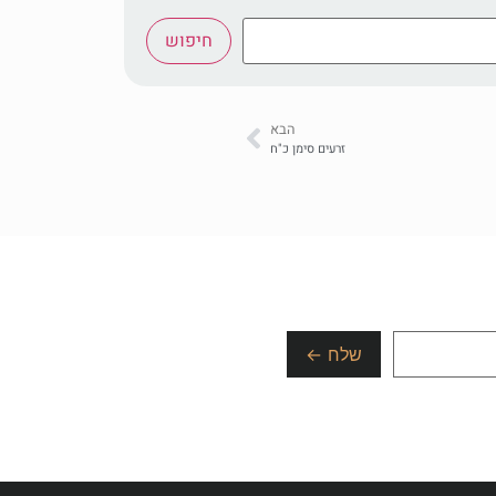
חיפוש
הבא
זרעים סימן כ"ח