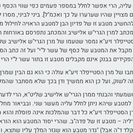
 עליה, הרי אפשר לחלל במספר פעמים כפי שווי הכסף 
מצויין שהיו שערערו על כך ואכמ"ל]. ביני לביני, מסרו 
החשיב מטבע זו של פדיון הבן למטבע הראויה לחילול מ
כתב למרן הגרי"ש אלישיב והמכתב נתפרסם באורחות רבי
סטייפלר זיע"א נמסר שטעמו של מרן הגרי"ש אלישיב של
מקבל את המטבע של כסף של עשר ל"י" ועל זה כתב הסט
פקידים בבנק אינם מקבלים מטבע זו בתור עשר ל"י הרי
 של מרן הסטייפלר זיע"א עולה כי הוא גם הבין שמרן
 לשוק, ועל כן הוא ממשיך ודן בכך שלא מסתבר שהמלכו
מעתי והבנתי ממרן הגרי"ש אלישיב שליט"א, הרי לדעתו 
למטבע שיהא ניתן לחלל עליה מעשר שני. ובביאור מח
ן הסטייפלר זיע"א כל דבר שהמלכות אינה פוסלת והוא 
דליה – מטבע זו של פדה"ב. שהרי יסוד המטבע הוא הור
 קלד ד"ה אבל) "גדר מטבע הוא שגזר המלך עליו שתצא, 