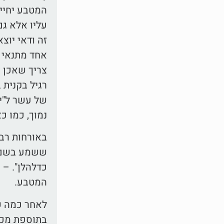
המטבע יחייב
עליו אלא גם
זה ודאי יוצ
אחד מתנאי 
צריך שאכן ה
רגיל בקנית 
של עשר ל"י 
נמוך, כמו 
באורחות רבי
ששמע בשם מ
כדלהלן". – 
המטבע.
לאחר כמה ש
בתוספת מכתב