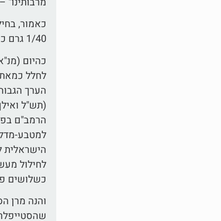
מרבותינו" – ד
כאמור, בחיל
1/40 גרם כסף צרוף לכן במטבע שניתן לרכוש בה גרם כסף ניתן לחלל בה מע"ש ארבעים פעם.
לחלל כמאתי
הערך הגבוה 
(תש"ל ואילך
הרמב"ם בפיה
הישראלית למ
לחילול מעשר
כשלושים פ
והנה מרן הס
שהסטייפלר ז