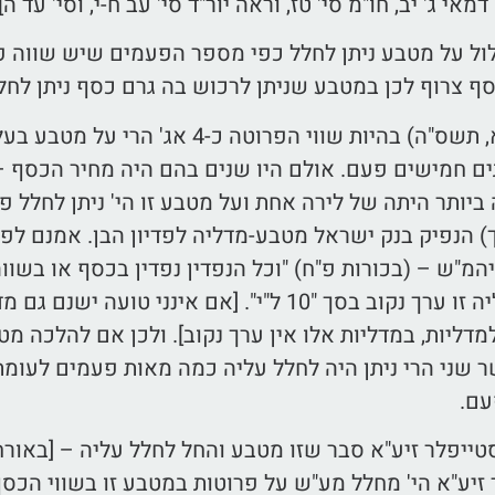
מאי ג' יב, חו"מ סי' טז, וראה יור"ד סי' עב ח-י, וסי' עד ה].
ול על מטבע ניתן לחלל כפי מספר הפעמים שיש שווה פ
כהיום (מנ"א, תשס"ה) בהיות שווי הפר
ם חמישים פעם. אולם היו שנים בהם היה מחיר הכסף –
ביותר היתה של לירה אחת ועל מטבע זו הי' ניתן לחלל
) הנפיק בנק ישראל מטבע-מדליה לפדיון הבן. אמנם לפדי
מ"ש – (בכורות פ"ח) "וכל הנפדין נפדין בכסף או בשוו
למטבע-מדליה זו ערך נקוב בסך "10 ל"י". [אם איננ
דליות, במדליות אלו אין ערך נקוב]. ולכן אם להלכה מ
 שני הרי ניתן היה לחלל עליה כמה מאות פעמים לעומת ה
עם.
טייפלר זיע"א סבר שזו מטבע והחל לחלל עליה – [באורחות
יע"א הי' מחלל מע"ש על פרוטות במטבע זו בשווי הכסף 