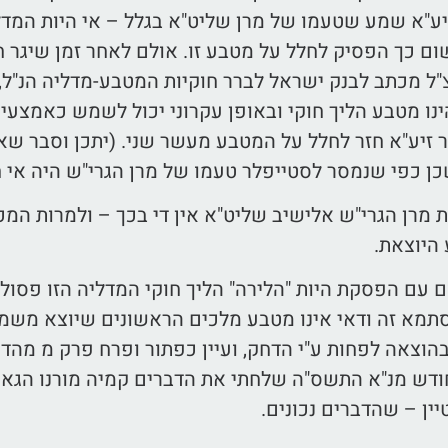
ע"א שמע שטעמו של מרן שליט"א בגלל – אי היות המדלי
ם כך הפסיק לחלל על מטבע זו. אולם לאחר זמן שיגר חת
"ל מכתב לבנק ישראל לברר חוקיות המטבע-מדליה הנ"ל
הינו מטבע הליך חוקי ובאופן עקרוני יכול לשמש כאמצעי
 זיע"א חזר לחלל על המטבע מעשר שני. (יתכן וסבר שא
ן כפי שנמסר לסטייפלר טעמו של מרן הגרי"ש היה אי ח
 מרן הגרי"ש אלישיב שליט"א אין די בכך – ולמרות המכ
היוצאת.
ם עם הפסקת היות "הלירה" הליך חוקי המדליה הזו פסול
מא זה ודאי אינו מטבע מלכים הראשונים שיוצא משמם ש
בהוצאה לפחות ע"י הדחק, ועיין כפתור ופרח פרק מ מהדו
חודש מנ"א התשס"ה שלחתי את הדברים קמיה מורנו הגאון
ן – שהדברים נכונים.