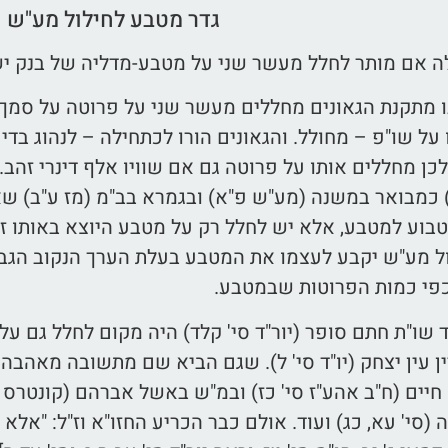
גדר מטבע לחילול מע"ש
 אם מותר לחלל מעשר שני על מטבע-מדליה של בנק י
ו מתקנת הגאונים מחללים מעשר שני על פרוטה על סמך
על שו"פ – מחולל. והגאונים הורו לכתחילה – לנהוג בדי
כן מחללים אותו על פרוטה גם אם שוויו אלף דינרי זהב
 כמבואר במשנה (מע"ש פ"א) ובגמרא בב"מ (מז ע"ב) שא
בוע למטבע, אלא יש לחלל רק על מטבע היוצא באותו זמ
 מע"ש יקבע לעצמו את המטבע בעלת הערך הנקוב הגבוה 
פי כמות הפרוטות שבמטבע.
 שו"ת חתם סופר (יור"ד סי' קלד) היה מקום לחלל גם על
ן עין יצחק (יו"ד סי' ל). שגם הביא שם מתשובה מאהבה (ח
חיים (ח"ב אהע"ז סי' כז) ובמ"ש באשל אברהם (קונטרס פי
(סי' עא, כג) ועוד. אולם כבר הכריע החזו"א וז"ל: "א