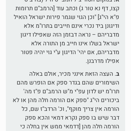
קצו, דף נא טור ג) וכתב עוד [הרמב"ם תרומות
פ"א הי"ג] "וכן הגוי שגמר פירות ישראל הואיל
ודיגונן ביד נכרי אינם חייבים בתרו"מ אלא
מדבריהם – נראה דבזמן הזה שאפילו דיגון
ישראל בשלו אינו חייב מן התורה אלא
מדבריהם, אם יהי' הדיגון ע"י גוי יהיה פטור
אפילו מדרבנן.
ב
. העצה הזאת אינני מכיר, אולם באלה
השימורים שהם בגדר ספק אם הופרש מהם
תרו"מ יש לדון עפ"י מ"ש הרמב"ם פ"ז מה'
ביכורים הי"ג "ספק אם הורמה חלה מהן או לא
הורמה אין צריך מוקף", וכ' הרדב"ז שם, כל
דבר שיש בו ספק נקרא דמאי והכא ספק
הורמה חלה מהן [דדמאי ממש אין בחלה כי