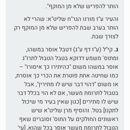
הותר להפריש שלא מן המוקף".
והעיר ע"ז מורנו הגר"ח שליט"א: שהרי לא
הותר בערב שבת להפריש שלא מן המוקף רק
לצורך שבת.
ג.
קי"ל (ע"ז דף ע"ג) דטבל אוסר במשהו,
ומתוס' משמע דדוקא בטבל הטבול לתרו"ג
אוסר במשהו משום "כהיתירו כך איסורו" –
כמו שחיטה אחת פוטרת את הכרי כך אוסרת,
או משום "דהוי דבר שיש לו מתירין", אבל
בטבול לתרומת מעשר, אם לא הוי בכלל דבר
שיש לו מתירים [כגון שאין בעיר מי שיכול
לתקנו] בטל. והוסיף מרן שליט"א שיש
ראשונים החולקים על התוס' וסוברים שאף
הטבול לתרומת מעשר אוסר בכל שהוא, [עי'