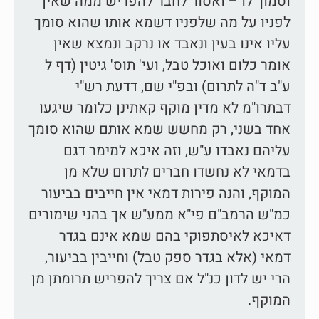
וסמוך לו – ואסור לחבר להפריש ממה שאין
לפניו על מה שלפניו דשמא אותו שהוא סומך
עליו אינו בעין ונאבד או נרקב ונמצא שאין
אומר כלום ואוכל טבל, ועי' תוס' גיטין (דף ל
ע"ב ד"ה לתרום) ובפ"י שם, דדעת רש"י
דבתרו"מ לא מדין מוקף קאתינן כלומר שיגעו
אחד בשני, רק מחשש שמא אותם שהוא סומך
עליהם נאבדו ע"ש, וזה איכא למימר דגם
בדמאי לא נחשדו חברים לתרום שלא מן
המוקף, והנה פירות דמאי אין חייבים בביעור
כמ"ש הרמב"ם פי"א ממע"ש אך בהני שימורים
דאיכא לאיסתפוקי בהם שמא אינם בגדר
דמאי (אלא בגדר ספק טבל) וחייבין בביעור,
הרי יש לדון כנ"ל אם צריך להפריש תרומתן מן
המוקף.