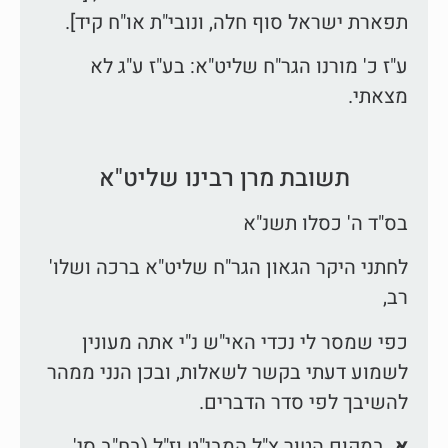
תפארת ישראל סוף חלה, ונובי"ת או"ח קיד].
ע"ז כ' מורנו הגר"ח שליט"א: בע"ז ע"ג לא
מצאתי.
תשובת מרן רבינו שליט"א
בס"ד ה' כסלו תשנ"א
לחתני היקר הגאון הגר"ח שליט"א ברכה ושלו'
רב,
כפי שמסר לי נכדי האי"ש נ"י אתה מעונין
לשמוע דעתי בקשר לשאלות, ובכן הנני ממהר
להשיבך לפי סדר הדברים.
א.
במקום הטור צ"ל המבי"ט וז"ל (בח"ב סי'