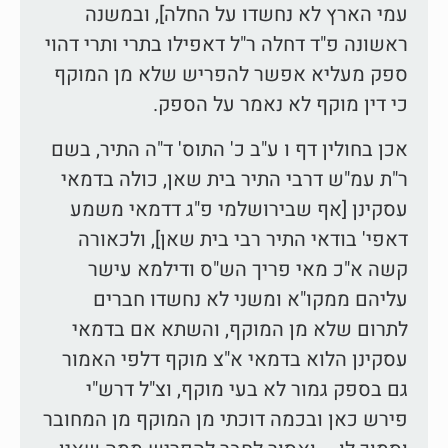
עמי הארץ לא נחשדו על החלה], ובמשנה
ראשונה פ"ד דחלה ר"ל דאפילו בתרי ותרי דהוי
ספק מעליא אפשר להפריש שלא מן המוקף
כי דין מוקף לא נאמר על הספק.
אכן בחולין דף ו ע"ב כ' התוס' ד"ה התיר, בשם
ר"ת עמ"ש דרבי התיר בית שאן, כולה בדמאי
עסקינן [אף שבירושלמי פ"ג דדמאי משמע
דאפי' בודאי התיר רבי בית שאן], ולכאורה
קשה א"כ מאי פריך הש"ס ודילמא עישר
עליהם ממקו"א ומשני לא נחשדו חברים
לתרום שלא מן המוקף, והשתא אם בדמאי
עסקינן הלוא בדמאי א"צ מוקף דלפי האמור
גם בספק גמור לא בעי מוקף, וצ"ל דרש"י
פירש כאן ובכמה דוכתי מן המוקף מן המחובר