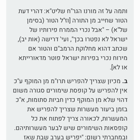
ותמה על זה מורנו הגר"ח שליט"א:
דהרי דעת
הטור שחייב מן התורה [וז"ל הטור (בסימן
של"א) – "אבל נכרי הממרח פירותיו של
ישראל לא נפטרו בכך", ועי' דרישה (אות יב),
שכתב דהוא מחלוקת הרמב"ם והטור אם
מירוח נכרי בפירות ישראל פוטר מדאורייתא
או לא].
ב.
מכיון שצריך להפריש תרו"מ מן המוקף ע"כ
אין להפריש על קופסת שימורים סגורה משום
דהוי שלא מן המוקף כדין חביות סתומות, א"כ
בזמן ביעור מעשרות שצריך להפריש את
המעשרות, לכאורה צריך לפתוח את כל
קופסאות השימורים שיש לבער מעשרותיהם.
ובמחברתי רשום: "יפריש בערב שבת שאז