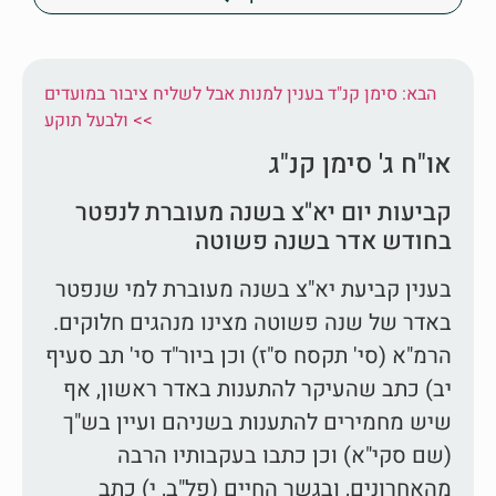
הבא: סימן קנ"ד בענין למנות אבל לשליח ציבור במועדים
ולבעל תוקע <<
או"ח ג' סימן קנ"ג
קביעות יום יא"צ בשנה מעוברת לנפטר
בחודש אדר בשנה פשוטה
בענין קביעת יא"צ בשנה מעוברת למי שנפטר
באדר של שנה פשוטה מצינו מנהגים חלוקים.
הרמ"א (סי' תקסח ס"ז) וכן ביור"ד סי' תב סעיף
יב) כתב שהעיקר להתענות באדר ראשון, אף
שיש מחמירים להתענות בשניהם ועיין בש"ך
(שם סקי"א) וכן כתבו בעקבותיו הרבה
מהאחרונים, ובגשר החיים (פל"ב, י) כתב