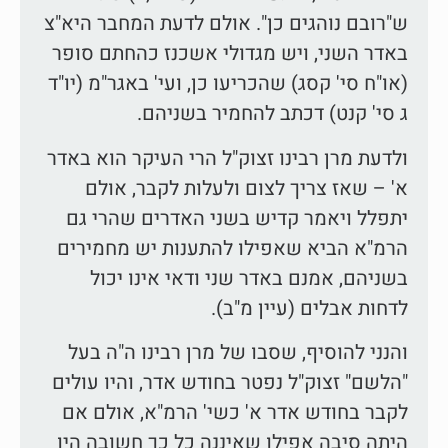
ש"רובם נוהגים כן". אולם לדעת המחבר היא"צ
באדר השני, ויש מגדולי אשכנז כהחתם סופר
(או"ח סי' קסג) שהכריעו כן, ועי' באגר"מ (יו"ד
ג סי' קנט) דכתב להחמיר בשניהם.
ולדעת מרן רבינו זצוק"ל הרי העיקר הוא באדר
א' – שאז צריך לצום ולעלות לקבר, אולם
יתפלל ויאמר קדיש בשני האדרים שהרי גם
הרמ"א הביא שאפילו להתענות יש מחמירים
בשניהם, אמנם באדר שני ודאי אינו יכול
לדחות אבלים (עיין מ"ב).
והנני להוסיף, שסבו של מרן רבינו ה"ה בעל
"הלשם" זצוק"ל נפטר בחודש אדר, והיו עולים
לקבר בחודש אדר א' כשי' הרמ"א, אולם אם
היתה סיבה אפילו שאיננה כל כך חשובה היו