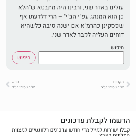
עולים באדר שני, ורבינו היה מתבטא ש"הלא
כן הוא המנהג עפ"י הב"י" – הרי דלדעתו אף
שפסקינן כהרמ"א אם ישנה סיבה כלשהיא
דוחים העליה לקבר לאדר שני.
חיפוש
חיפוש
הקודם
הבא
או"ח ג סימן קנ"ב
או"ח ג סימן קנ"ד
הרשמו לקבלת עדכונים
קבלו ישירות למייל מדי חודש עדכונים רלוונטיים למצוות
התלויות בארץ