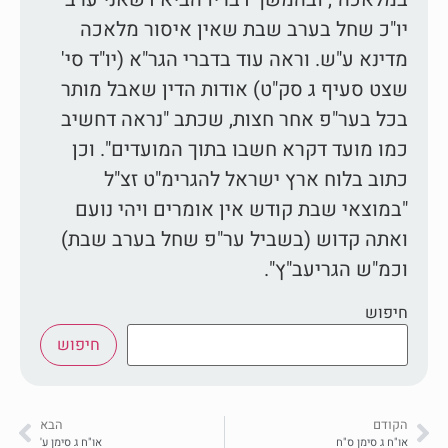
יו"כ שחל בערב שבת שאין איסור מלאכה
מדינא ע"ש. וראה עוד בדברי הגר"א (יו"ד סי'
שצט סעיף ג סק"ט) אודות הדין שאבל מותר
בכל בער"פ אחר חצות, שכתב "נראה דחשיב
כמו מועד דקרא חשבו בתוך המועדים". וכן
כתוב בלוח ארץ ישראל להגרימ"ט זצ"ל
"במוצאי שבת קודש אין אומרים ויהי נועם
ואתה קדוש (בשביל ער"פ שחל בערב שבת)
וכמ"ש הגריעב"ץ".
חיפוש
חיפוש
הקודם
הבא
או"ח ג סימן ס"ח
או"ח ג סימן ע'