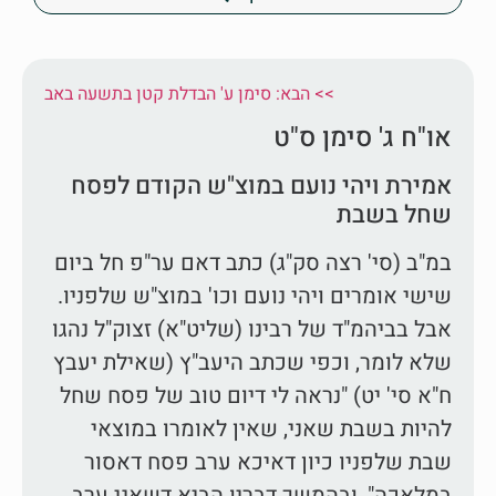
הבא: סימן ע' הבדלת קטן בתשעה באב <<
או"ח ג' סימן ס"ט
אמירת ויהי נועם במוצ"ש הקודם לפסח
שחל בשבת
במ"ב (סי' רצה סק"ג) כתב דאם ער"פ חל ביום
שישי אומרים ויהי נועם וכו' במוצ"ש שלפניו.
אבל בביהמ"ד של רבינו (שליט"א) זצוק"ל נהגו
שלא לומר, וכפי שכתב היעב"ץ (שאילת יעבץ
ח"א סי' יט) "נראה לי דיום טוב של פסח שחל
להיות בשבת שאני, שאין לאומרו במוצאי
שבת שלפניו כיון דאיכא ערב פסח דאסור
במלאכה", ובהמשך דבריו הביא דשאני ערב