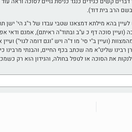
רים קשים כגידים כנגד כניסת גויים לסוכה וראה עוד 
בשם הרב בית דוד).
עיין בהא מילתא דמצאנו שטבי עבדו של ר"ג הי' ישן ת
ה (ועיין סוכה דף כ ע"ב ובתוד"ה ראיתם), אמנם ודאי א
מצוות (ועיין ב"י סי' מו ד"ה ויש "וגם דומה לגוי") ועיין 
ן רבינו שליט"א מה שכתב בכף החיים, והבנתי מרבינו כי 
לנקות את הסוכה או לטפל בחולה, והנידון הוא רק כשמכני