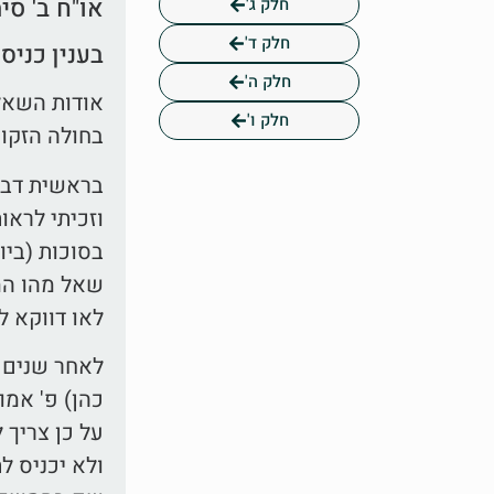
או"ח ב' סי
חלק ג'
חלק ד'
בענין כניס
חלק ה'
אודות השאלה
חלק ו'
בחולה הזקוק
בראשית דברי
וזכיתי לראו
בסוכות (ביו
שאל מהו המק
לאו דווקא ל
לאחר שנים (
כהן) פ' אמו
על כן צריך 
ולא יכניס ל