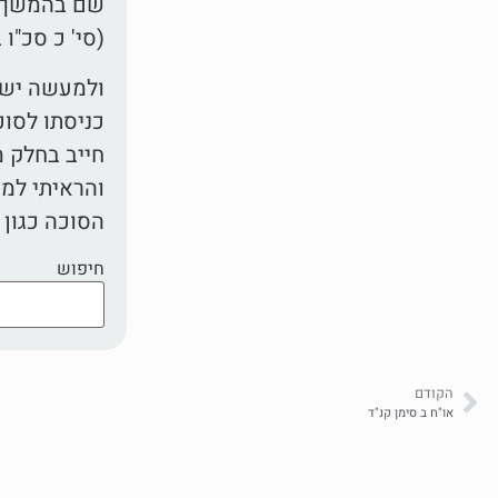
שם בהמשך דב
(סי' כ סכ"ו 
ולמעשה יש ל
כניסתו לסוכ
חייב בחלק מה
והראיתי למר
הסוכה כגון 
חיפוש
הקודם
או"ח ב סימן קנ"ד