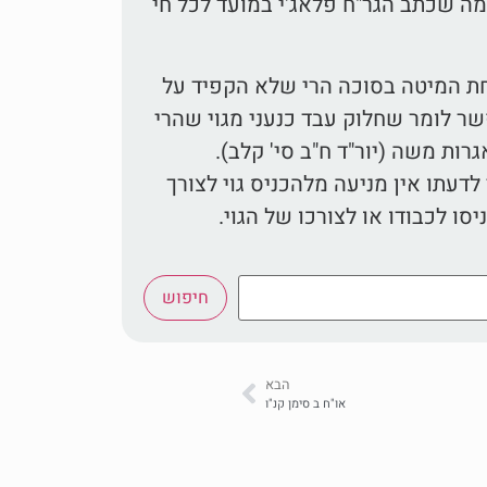
מה שכתב הגר"ח פלאג'י במועד לכל חי
חת המיטה בסוכה הרי שלא הקפיד על
פשר לומר שחלוק עבד כנעני מגוי שהרי
אגרות משה (יור"ד ח"ב סי' קלב).
לדעתו אין מניעה מלהכניס גוי לצורך
סו לכבודו או לצורכו של הגוי.
חיפוש
הבא
או"ח ב סימן קנ"ו