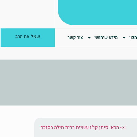
שאל את הרב
כון
מידע שימושי
צור קשר
הבא: סימן קנ"ו עשיית ברית מילה בסוכה <<