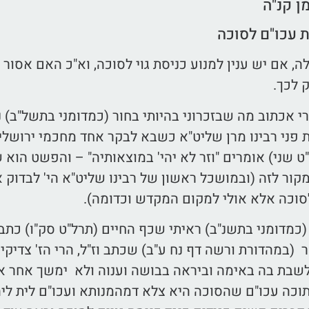
מן קנ"ה
ת עכו"ם לסוכה
, אם יש ענין למנוע כניסת גוי לסוכה, וא"כ האם אסור
 לכך.
 אכתוב מה שבזכרוני בהיותי בחור (כמדומני בתשל"ב) נ
ת פני רבינו מרן שליט"א כשבא לבקר אחד מחכמי ירושלים
"ט שני) אומרים "וזר לא יהי' במוצאותיה" – והפשט הוא שז
ור לזה (ובמושכל ראשון של רבינו שליט"א הי' לבדוק 
סוכה אלא אולי למקום המקדש וכדומה).
כמדומני בתשנ"ב) ראיתי שכף החיים (תרל"ט סק"ו) כתב "
ר (במהדורת ורשה דף נח ע"ב) שכתב וז"ל, הרי הז' צדיק
לשבת בה באימה וביראה בבושה וענוה ולא ימשך אחר אכ
תוכה עכו"ם שהסוכה היא צלא דמהמנותא ועכו"ם לית ליה