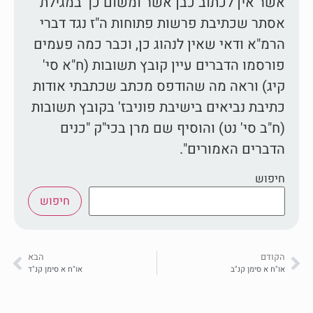
אשר אין לכתוב כבן אשר ומשום כך במגילת
אסתר שכתיבת פרשות פתוחות ה"ז נגד דברי
הרמ"א ודאי שאין לנהוג כן, וכבר כמה פעמים
פורסמו הדברים עיין קובץ תשובות (ח"א סי'
קיג) וראה מה שהודפס מכתב שכתבתי אודות
כתיבת נביאים בישיבת פוניבז' בקובץ תשובות
(ח"ב סי' נט) והוסיף שם מרן בכי"ק "כנים
הדברים האמורים".
חיפוש
חיפוש
הקודם
הבא
או"ח א סימן קנ"ב
או"ח א סימן קנ"ד