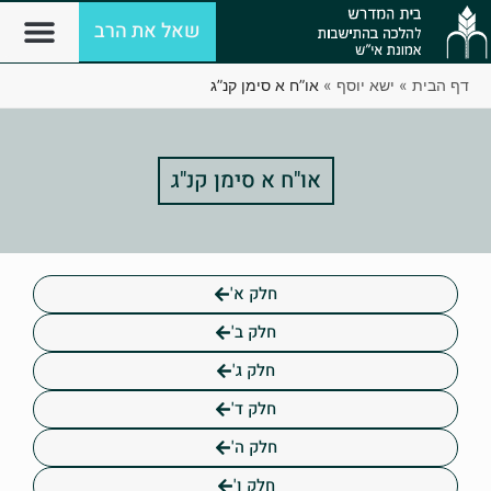
שאל את הרב
דף הבית
»
ישא יוסף
»
או”ח א סימן קנ”ג
או"ח א סימן קנ"ג
חלק א'
חלק ב'
חלק ג'
חלק ד'
חלק ה'
חלק ו'