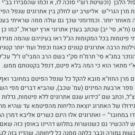
פול הלבן (וכשיטת רש"י סוכה לו, א וכמו שהסבירו בב"
ת מרן הגרי"ש אלישיב יש לחלק בין אתרוגים שנפל הפיט
מאוחר יותר. וכמדומני שכך גם עולה ממה שראיתי בעני
(ח"א, סי' יב) שכתב בענין אתרוגי ארץ ישראל, "כמו כן
י פיטמות בכל המקומות הנ"ל ראו בעיניהם שהמה מגידול
נות הרבה אתרוגים קטנים כאגוז וכפול ועוד יותר קטנים
נזכר במג"א סי' תרמ"ח סק"י בשם הרב המבי"ט ז"ל" עכ"
"י מתאר הוא כי המה בלא פיטם, דנפל בקטנותם ממש.
ם מרן החזו"א מובא להקל כל שנפל הפיטם במחובר ואף
ספר ארבעת המינים (עמ' שכב), שהביא דברים מפי השמ
צ"ל, וכתב שם "כידוע שגם אתרוגים ללא פיטמות, גדלות 
ידולו של האתרוג יוצאת הליחות מהפיטמא עד שהיא מתי
ו במחובר" – ואתרוגים אלו הינם כשרים אליבא דמרן החז
 להכשיר גם כשנושרות בתלוש דהיינו באופן כזה שאם 
ות גמורה וכבר כלתה ממנה כל ליחותה, שהדין בזה לג