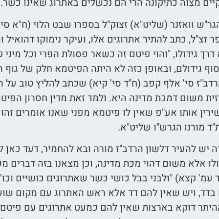
ים מצוה כתיקונה הרי הם נכשלים באתרוג שאינו כשר.
הגר"ש וואזנר (שליט"א) זצוק"ל בספרו שבט הלוי (ח"א סי
 זצ"ל, כתב להתיר אתרוגים אלו, ועיקר נימוקו דהואיל ו
דרך גידולו, "והוי פיטם זה כשאר פסולת הפרי וכל מיני
סוף גידולם, ובאופן כזה לא היתה הפיטמא חלק של גוף ה
רדב"ז סי' אלף קפב (ח"ד סי' קיא) שכתב להליץ טוב על
ית משום דמכת מדינה היא. ולמד זאת מדין חסרון הפיט
ירין אותו אע"פ שאין לו פיטמא מפני שאנו אומרים זהו 
ד מורנו הגרש"ו שליט"א.
 יש להעיר דלשון הרדב"ז מורה ובא להחמיר, דעד כאן ל
לו אלא משום דהוי מכת מדינה, וכן מצאנו בזה דברים מ
 עמ' קצא) "ולבני בבל כושי כשר שאתרוגים כושיים וכו
בדד, ויש שאין להם דד אלא ראש האתרוג עם מקום שושנ
היתר דוקא בארצות שאין להם כמעט אתרוגים עם פיטם. 