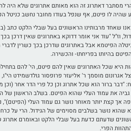
י מסתבר דאתרוג זה הוא מאותם אתרוגים שלא היה להם 
 שהיה לו פיטם, אף שנפל בעודו מחובר נחשב כניטל הפ
אנו שאחד מרבותינו הראשונים בעל שבלי הלקט כתב (ב
ול, וז"ל "עוד אני אומר דדוקא באתרוגים שאין דרכן בכ
יטלה הפיטמא אבל באתרוגים שדרכן בכך כשרין לדברי 
פיטם בהיותו בפריחתו- והכשירה.
ת היא שכל האתרוגים שאין להם פיטם, הי' להם בתחילת
צל אגרונום מוסמך ר' אליעזר פרופסור גולדשמידט הי"ו,
 "דבר ברור הוא שכל אתרוג וכן כל פרי הדר אחר (וכן 
גביה את עמוד העלי שהוא הפיטם. בשלב הראשון של הת
ה אך קצת יותר מאוחר נושר גם עמוד העלי (הפיטם)", נ
 שהוא נושר בשלבים מסוימים של הגידול. הרי על כרחנו
אשונים שדעתם כדעת בעל שבלי הלקט ובאומרם אתרוג ש
תהוות הפרי.