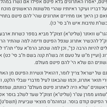
יטם, יאסרו האתרוגים בלא פיטם אפילו אם נשרו במהלך
ל דבריו ועיקר ראיותיו שהרי מלשונות הראשונים מוכח 
ואם כן היאך אנו מתירים אתרוגים שהי' להם פיטם בתחי
ו"ת נתיבות איש ח"ב סי' כו).
הגר"ש וואזנר (שליט"א) זצוק"ל מביא בספר כשרות ארבע 
ק"ל להכשיר אתרוג שנפל הפיטם ודימה למה שהתיר הרמ"
ים להיות הרבה כך", וכן למה שכתב הרמ"א עפ"י תה"ד ל
ג (ועיין מ"ש על טעם זה בשו"ת קנה בשם ח"ב סי' כט) 
שונים הם שלא הי' להם פיטם מעולם.
ם של ישראל צריך לומר, דהואיל ונשירת הפיטם מן האתר
רי תואר אתרוג, וכמו שהבאנו לעיל מדברי שבלי הלקט, ו
שונים "שלא היה לאתרוג פיטם מעולם" כוונתם, שמזמן 
לשמוע ממרן עט"ר (שליט"א) זצוק"ל שעד לשלב בוסר אפ
 הפיטם קודם בוסר. ובחוהמ"ס מוצאי שביעית (תשס"ט