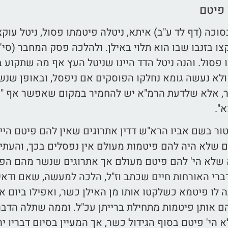
 פיטם
וכה (דף לד ע"ב) איתא, ניטלה פיטמתו פסול, ניטל עו
צו בזנבו שבו הוא תלוי באילן. ולהלכה פסק המחבר (סי' 
פסול. והנה ניטל הדד היינו שניטל העץ אף מה שתקוע 
ולא נעשה גומא נחלקו הפוסקים אם ניפסל, ובאופן שנש
, אלא שלדעת הרמ"א יש להחמיר במקום שאפשר אף "אם
".
ור בשם אביו הרא"ש דדין אתרוגים שאין להם פיטם היינ
 שלא היה להם פיטמות מעולם אין נפסלים בכך, והעתיק
 שלא הי' להם פיטם מעולם אך אתרוגים שנשר מהם הפיט
ברי האורחות חיים שכתב וז"ל, הלכה למעשה, שאם ודאי 
 לו פיטמא כשלקטו אותו מן האילן כשר, ואפילו ביום א',
ם אותן פיטמות מתחילת ברייתן עכ"ל. וממה שתלה הדב
 הי' פיטם בסוף הגידול כשר, אך המעיין בסיום דבריו י