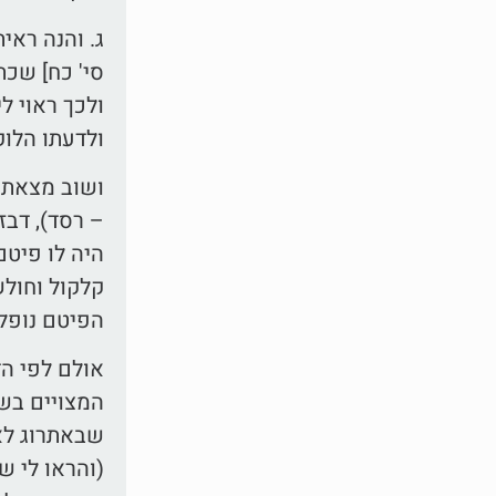
ג. והנה ראי
סי' כח] שכת
ולכך ראוי ל
ולדעתו הלוק
ושוב מצאתי 
– רסד), דבז
היה לו פיט
קלקול וחולש
הפיטם נופל,
אולם לפי ה
המצויים בשו
שבאתרוג לא 
(והראו לי ש