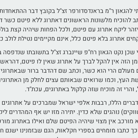
תי להגאון ר"מ בראנדסדורפר זצ"ל בקובץ דבר ההתאחדות,
ב להוכיח מלשונות הראשונים דאתרוג ללא פיטם כשר דוק
יזהר ליקח אתרוג עם פיטם, ולכל הפחות שיהיה קצת בול
חים אתרוג בלא פיטם כלל, אינם מקיימים נטילת לולב כד
שכן נקט הגאון רח"פ שיינברג זצ"ל בתשובתו שנדפסה בקו
מן הזה אין להקל לברך על אתרוג שאין לו פיטם, דהראש
ם מעולם הרי הוא כשר, וכתב שם דהדבר ברור שבאתרוגי
ת העץ, וכמו שרואים שבאותם עצים לחלק מן האתרוגים
 והרי זה מוכיח שזה קלקול באתרוגים, עכת"ד.
דברים הללו, רבבות אלפי ישראל שמברכים על אתרוגים 
וקים) נוהגים שלא כדין. יתירה מזו יש אף המהדרים ליק
מורכב אין מצוי שיהיה הפיטם שלם ואילו באתרוג מורכב
כך כתבו מומחים בספרי חקלאות, הגם שבזמנינו ישנם ח