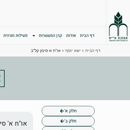
דף הבית
אודות
קרן המעשרות
פעילות תורנית
דף הבית
»
ישא יוסף
»
או”ח א סימן קל”ב
א
חלק א'
חלק ב'
או"ח א' סי