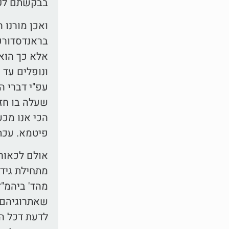
בבקשתם לקי
ואכן מורנו 
בראנדסדורפר
אלא כך הוא 
ונופלים עד 
עפ"י דברי ה
שעלה בו חזז
הכי אנו מכש
פיטמא. עכת"
אולם לכאורה
מתחילת גידו
מהד' ביהמ"ד
שאתרוגיהם 
לדעת דכל ה