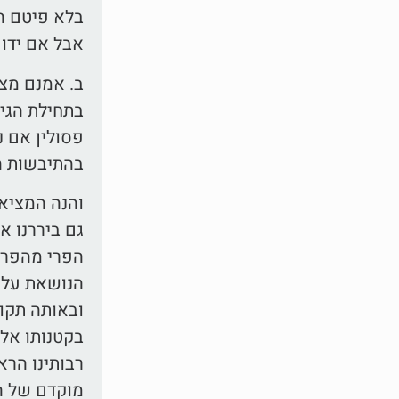
בלא פיטם הר
אבל אם ידוע
ב. אמנם מצ
בתחילת הגיד
פסולין אם נ
בהתיבשות ה
והנה המציאו
גם ביררנו א
הפרי מהפרח:
הנושאת על 
ובאותה תקופ
בקטנותו אלא
רבותינו הר
מוקדם של ה