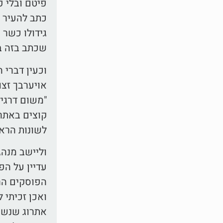
פיטם ובלי פ
כתב להעיר ע
גידולו כשר 
שכתב בזה בש
וכעין דברי 
אויערבך זצו
"משום דרגיל
קוצים באתרו
לשונות הרא
וליישב מנהג
עדיין על הפ
הפוסקים הרא
ואכן זכיתי 
אתרוג שנשר