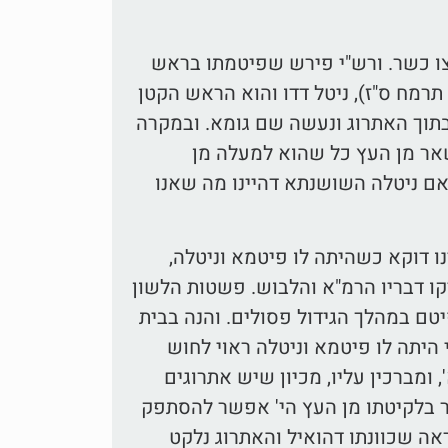
קצו כשר. ורש"י פירש שפיטמתו בראש
תרמח ס"ז), ניטל דדו והוא הראש הקטן
בתוך האתרוג ונעשה שם גומא. ובמקרה
אר מן העץ כל שהוא למעלה מן
 ניטלה השושנתא דהיינו מה שאנו
ו דוקא כשהיתה לו פיטמא וניטלה,
ו דבריו הרמ"א והלבוש. פשטות הלשון
ם במהלך הגידול פסולים. והנה בבית
היתה לו פיטמא וניטלה ראוי לחוש
 ומברכין עליו, מכיון שיש אתרוגים
ר בלקיטתו מן העץ הי' אפשר להסתפק
ראה שכוונתו דהואיל והאתרוג נלקט