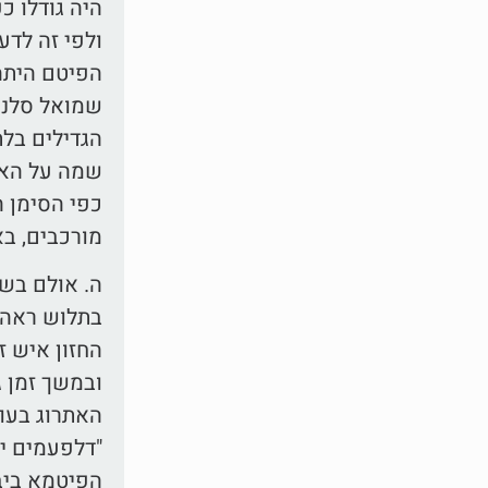
היה גודלו כ
ולפי זה לדע
הפיטם היתה 
שמואל סלנט 
הגדילים בלת
שמה על האיל
כפי הסימן ה
מורכבים, בא
ה. אולם בש
בתלוש ראה 
החזון איש ז
ובמשך זמן ג
האתרוג בעוד
"דלפעמים יש
הפיטמא ביבש