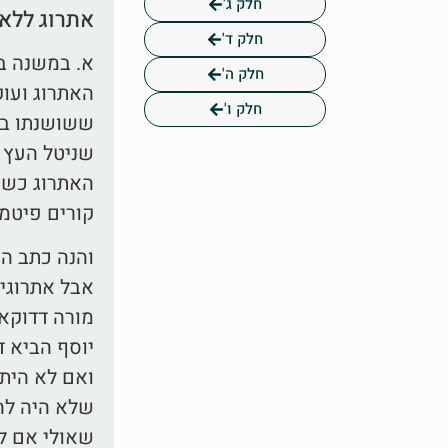
חלק ג'
אתרוג ללא
חלק ד'
א. במשנה בס
חלק ה'
האתרוג ועוק
חלק ו'
ששושנתו בו 
שניטל העץ 
האתרוג כשר
קורים פיטמא
והנה כתב הט
אבל אתרוגים
מורה דדוקא
יוסף הביא ד
ואם לא היתה
שלא היה לה
שאולי אם לא