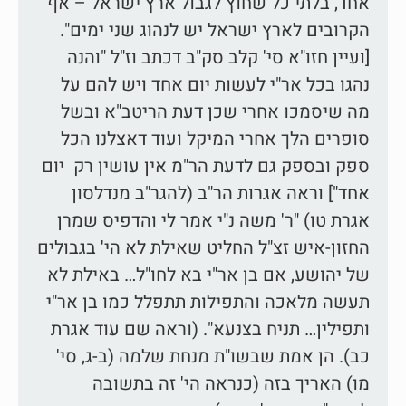
אחד, בלתי כל שחוץ לגבול ארץ ישראל – אף
הקרובים לארץ ישראל יש לנהוג שני ימים".
[ועיין חזו"א סי' קלב סק"ב דכתב וז"ל "והנה
נהגו בכל אר"י לעשות יום אחד ויש להם על
מה שיסמכו אחרי שכן דעת הריטב"א ובשל
סופרים הלך אחרי המיקל ועוד דאצלנו הכל
ספק ובספק גם לדעת הר"מ אין עושין רק יום
אחד"] וראה אגרות הר"ב (להגר"ב מנדלסון
אגרת טו) "ר' משה נ"י אמר לי והדפיס שמרן
החזון-איש זצ"ל החליט שאילת לא הי' בגבולים
של יהושע, אם בן אר"י בא לחו"ל… באילת לא
תעשה מלאכה והתפילות תתפלל כמו בן אר"י
ותפילין… תניח בצנעא". (וראה שם עוד אגרת
כב). הן אמת שבשו"ת מנחת שלמה (ב-ג, סי'
מו) האריך בזה (כנראה הי' זה בתשובה