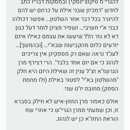
להגרי"מ טיקוצ'ינסקי) ובמסקנת דבריו כתב
לחדש "דמכיון שבני אילת על כרחם יש להם
להיגרר בכל דבר אחר השלטון… אפשר דכולהו
כבני א"י חשיבי… ושפיר מצינן לומר דעל כגון
דא לא גזר הלל שיעשו את עצמם כאילו אינם
יודעים כלום מהקביעות שבא"י… [ובהמשך]…
לענ"ד נראה שאם רק מספקינן אין צריכים
לנהוג כי אם יום אחד בלבד". הרי דצירף מרן
הגרשז"א זצ"ל ענין זה שאילת היום היא חלק
"מהשלטון בא"י" לפטור באילת (ולו מחמת
הספק) מחובת יו"ט שני.
אולם כאמור מרן החזון-איש לא חילק בסברא
זו, וכן שמעתי ממרן הגרי"ש כי אחרי שזו
הוראת החזו"א כן יש לנהוג.