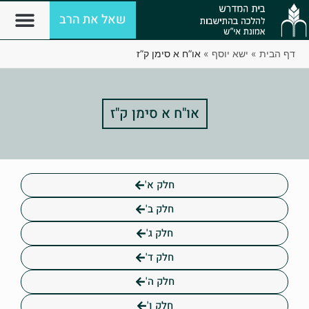
שאל את הרב
דף הבית
»
ישא יוסף
»
או”ח א סימן ק”ז
או"ח א סימן ק"ז
חלק א'
חלק ב'
חלק ג'
חלק ד'
חלק ה'
חלק ו'