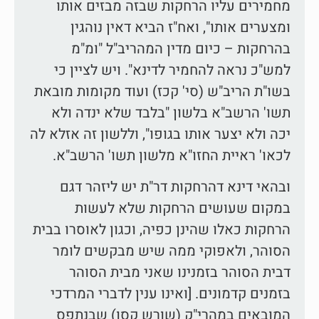
מחמירים עליו הרחקות שבזה מבזים אותו
ומצערים אותו", ואח"ז הביא דאין נוהגין
בהרחקות – כיום מדין המהריב"ל "ומ"מ
למש"כ נראה להחמיר לדינא". ויש לציין כי
בשו"ת הריב"ש (סי' קכז) ועוד מקומות מובאת
תשו' הרשב"א בלשון "בלבד שלא ינדה ולא
יכה ולא יצער אותו בגופו", וללשון זה אזלא לה
לכאו' ראיית החזו"א מלשון תשו' הרשב"א.
ובהאי דינא דהרחקות דר"ת יש ליזהר דגם
במקום שעושים הרחקות שלא לעשות
הרחקות כאלו שהינן כפיה, וכגון לאוסרו בבית
הסוהר, ולאפוקי ממה שיש מבקשים לומר
דבית הסוהר בזמנינו שאני מבית הסוהר
בזמנים קדמונים. [ואינו ענין לדברי המרדכי
המובאים במהרי"ק (שורש קסו) שבנתפס