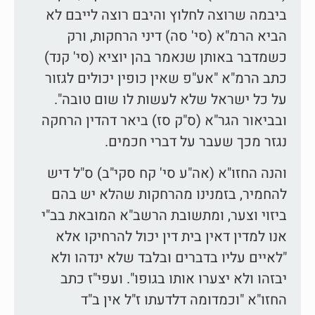
ביבמה שרוצה לחלוץ והיבם רוצה לייבם לא
הביא הרמ"א (סי' סה) דיני הרחקות, ורק
כשמדבר באותן שנאמר בהן יוציא (סי' קנד)
כתב הרמ"א "אע"פ שאין כופין יכולים לגזור
על כל ישראל שלא לעשות לו שום טובה".
ובביאור הגר"א (ס"ק סז) ביאר דהדין הרחקה
נגזר מכך שעבר על דברי חכמים.
והנה החזו"א (אה"ע סי' קח סקי"ב) ס"ל דיש
להחמיר, בזמנינו מהרחקות שהלא יש בהם
ביזוי וצער, ומתשובת הרשב"א המובאת בב"י
אנו למדין דאין בית דין יכול להרחיקו אלא
"לאיים עליו בדברים ובלבד שלא ינדהו ולא
יבזהו ולא יצערו אותו בגופו". ועפי"ז כתב
החזו"א "וכמדומה דלדעתו ז"ל אין ב"ד