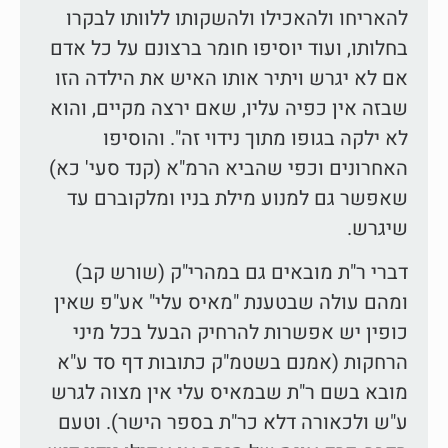
להאריחו ולהאכילו ולהשקותו ללוותו לבקרו
בחלותו, ועוד יוסיפו חומר ברצונם על כל אדם
אם לא יגרש ויתיר אותו האיש את הילדה הזו
שבזה אין כפיה עליו, שאם ירצה מקיים, והוא
לא ילקה בגופו מתוך נידוי זה". והוסיפו
האחרונים וכפי שהביא הרמ"א (קנד סעי' כא)
שאפשר גם למנוע מילת בניו ומלקוברם עד
שיגרש.
דברי ר"ת מובאים גם במהרי"ק (שורש קב)
ומהם עולה שבטענת "מאיס עלי" אע"פ שאין
כופין יש אפשרות להרחיק הבעל בכל מיני
הרחקות (אמנם בשטמ"ק כתובות דף סד ע"א
מובא בשם ר"ת שבמאיס עלי אין מצוה לגרש
ע"ש ולכאורה דלא כר"ת בספר הישר). וטעם