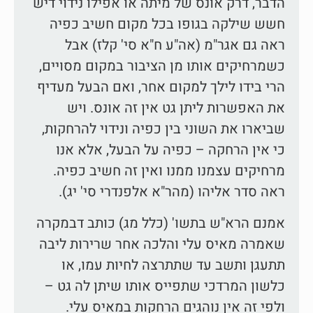
הדבר, דרק אונס של מיתה או אפילו נידוי דיש
חשש שילקה בגופו בכל מקום חשיב כפיה
ראה גם אגר"מ (אה"ע ח"א סי' קלז) אבל
כשמרחיקים אותו מן הציבור במקום מסויים,
הרי בידו לילך למקום אחר, ואם הבעל מעדיף
את האפשרות ליתן גט אין זה אונס. ויש
שביארו את השוני בין כפיה ונידוי להרחקות,
כי אין הרחקה – כפיה על הבעל, אלא אנו
מרחיקים עצמנו ממנו ואין זה חשיב כפיה.
ראה סדר אליהו (מהר"א אלפנדרי סי' יג).
אמנם הרא"ש בתשו' (כלל מג) כותב דבמקרה
שאמרה מאיס עלי והלכה אחר שרירות ליבה
תתעגן ותשב עד שתתרצה לחיות עמו, או
כלשון המרדכי שתפייס אותו שיתן לה גט –
ולפי זה אין נוהגים הרחקות במאיס עלי.