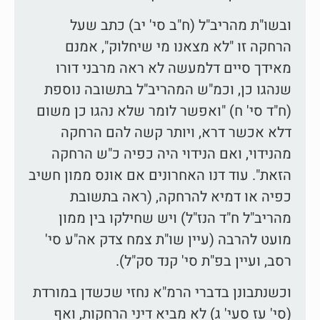
ובשו"ת מהריב"ל (ח"ב סי' יב) כתב שעל
הרחקה זו "לא מצאנו מי שיחלוק", אמנם
מאידך סיים דלמעשה לא ראה מרבני דורו
שנהגו כן, וכמ"ש המהריב"ל בתשובה נוספת
(ח"ד סי' ח) "ואפשר לומר שלא נהגו כן משום
דלא אכשר דרא, ויותר קשה להם הרחקה
מהנידוי, ואם הנידוי היה כפיה כ"ש הרחקה
הזאת". עוד דנו האחרונים אם אונס ממון חשיב
כפיה או דמיא להרחקה, (ראה בתשובת
מהריב"ל ח"ד הנז"ל) ויש שחילקו בין ממון
מועט להרבה (עיין שו"ת צמח צדק אה"ע סי'
רסב, ועיין בפ"ת סי' קנד סק"ל).
וכשנתבונן בדברי הרמ"א נחזי שכשדן במורדת
(סי' עז סעי' ג) לא מביא דיני הרחקות, ואף