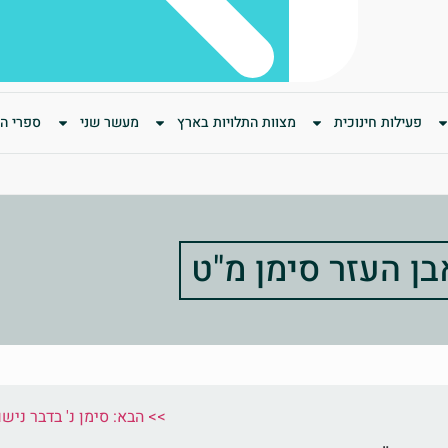
פעילות חינוכית
מצוות התלויות בארץ
מעשר שני
ספרי המ
בן העזר סימן מ"ט
הבא: סימן נ' בדבר נישואי בעלת תשובה ממקומות שדרו עם גויים – לכהן <<