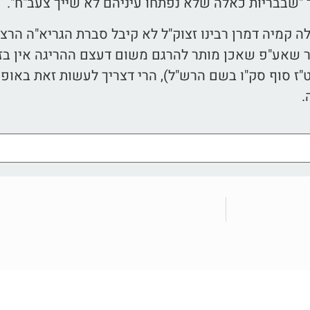
 "שבבריות כאלה שלא נפתחו עיניהם לא שייך צעב"ח".
 קמיה דמרן רבינו זצוק"ל לא קיבל סברת הגריא"ה הרצו
 שאע"פ שאכן מותר להרגם משום דעצם ההריגה אין בזה מ
ט"ז סוף סק"ו בשם הרש"ל), הרי דצריך לעשות זאת באופ
.