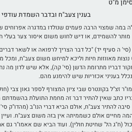
ימן מ"ט
בענין צעב"ח ובדבר השמדת עודפי 
 במה שמצוי הרבה פעמים שנולדו במדגרה אפרוחים שאי
מותר להשמידם, או דיש לחוש משום איסור צער בעלי חי
סי' ה סעיף יד) "כל דבר הצריך לרפואה או לשאר דברים 
נוצות מאווזות חיות וליכא למיחש משום צעב"ח, ומכל מ
מקור דבריו מתרומת הדשן (סי' קה), אלא שיש לדון מה נ
כלל בעניני אכזריות שיש להימנע מהם.
ו"ר זצ"ל בקונטרס שבי ציון המצורף לספר גאון צבי (חו
בריו כתב שאין להתיר דבר זה מחמת התועלת בהשמדתם ה
 סיבה להתיר צעב"ח, אולם הביא דברי הנו"ב (מהדו"ק סי' פ
ה מחיים אולם כשממיתה אין בזה משום צעב"ח. ועיין
 (ח"ג הל' שחיטת חולין). ועוד הביא שם אאמו"ר גם את