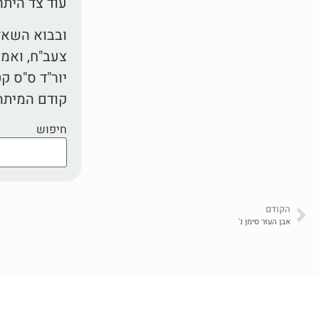
עוד צד היתר
ובבוא השאלה
צעב"ח, ואמר
יור"ד ס"ס ק
קודם המיתה
חיפוש
הקודם
אבן העזר סימן נ'