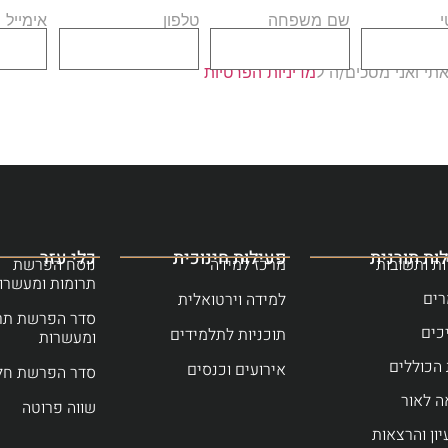
שם משפחה
טלפון
אימייל
י ואני מסכים/ה ל
מדיניות הפרטיות
ות תורנית
פעילות חינוכית
כלי עזר
ת ותשובות
מרכז למידה
נוסח הפרשת
תרומות ומעשרו
ים
למידה וירטואלית
סדר הפרשת תר
כים
תוכניות לתלמידים
ומעשרות
הכוללים
אירועים וכנסים
סדר הפרשת חל
ה לאור
שווה פרוטה
יון והרצאות