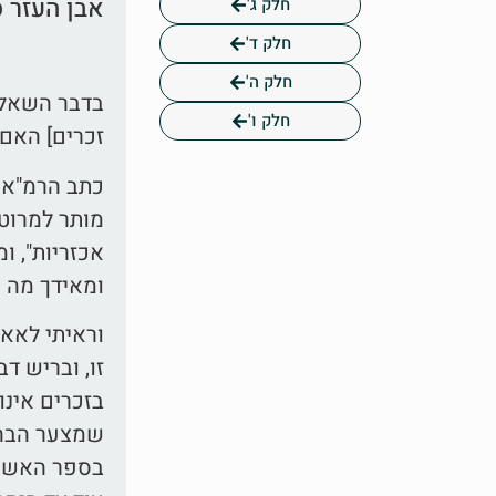
אבן העזר ס
חלק ג'
חלק ד'
חלק ה'
בדבר השאלה
חלק ו'
זכרים] האם 
כתב הרמ"א (
מותר למרוט 
אכזריות", ו
ומאידך מה נ
וראיתי לאאמ
זו, ובריש ד
בזכרים אינו
שמצער הבהמ
בספר האשכול