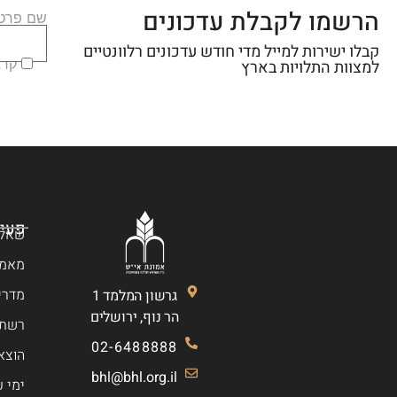
הרשמו לקבלת עדכונים
שם פרטי
קבלו ישירות למייל מדי חודש עדכונים רלוונטיים
קראת
למצוות התלויות בארץ
פעיל
שאלו
מאמר
מדרי
גרשון המלמד 1
הר נוף, ירושלים
רשת 
02-6488888
הוצא
bhl@bhl.org.il
ימי ע