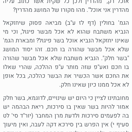
אוכל רק, "מהדרין ולכן כל שקית אשר כתוב עליה
מהדרין אני אוכל". מהו מקורו של המושג מהדרין?
הגמ' בחולין (דף לז ע"ב) מביאה פסוק שיחזקאל
הנביא משתבח שהוא לא אכל מבשר פיגול, וכי מי
שאינו יחזקאל הנביא אוכל בשר פיגול? ומבארת הגמ'
שלא אכל מבשר שהורה בו חכם. זהו יסוד המושג
"בשר חלק". הנביא משתבח שלא אכל מבשר שהורה
בו חכם ואע"פ שזה מותר ע"פ ההלכה, שהרי שאלו
את החכם אשר הכשיר את הבשר כהלכה, בכל אופן
לא אכל ממנו כיון שאינו חלק.
מחובתינו לציין כי היום יש שינויים, לדוגמא, בשר חלק
אמור להיות בשר שאין בו סירכות, ריאת הבהמה יש
בה לפעמים סירכות ולדעת מרן המחבר (יור"ד סי' לט
סעיף י) אין הפרש בין סירכא דקה לעבה, ואין מיעוך