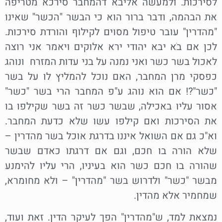
לסירכות. ולמעשה אליבא דהמחבר סירכא מטריפה
את הבהמה, ודבר ברור הוא כי הבשר "הכשר" שאינו
"מהדרין" עובר טיפול מסוים לקילוף והורדת סירכות.
לכן אם בֹא יבא יהודי ירא אלוקים ויאמר אני רוצה
לאכול בשר כשר ואני נמנה על בני עדות המזרח ונוהג
כפסקי מרן המחבר, האם נוכל להמליץ לו על בשר
"כשר"?! אם הוא נוהג ע"פ המחבר הרי בשר "כשר"
אסור עליו באכילה, שבשר כשר זה בשר שקילפו בו
את הסירכות ואם קילפו עשו שלא כדעת המחבר.
וא"כ גם אם השואל איננו בדרגת אוכל בשר מהדרין –
שלא הורה בו חכם, וגם אם דרגתו כאדם שבשר
שהורה בו חכם כשר הוא בעיניו, הרי עליו להימנע
מבשר "כשר" ולדרוש בשר "מהדרין" – ולא מחומרא,
שמחמיר אלא מהדין.
נמצאת למד, ש"מהדרין" הפך לעיקר הדין. זאת ועוד,