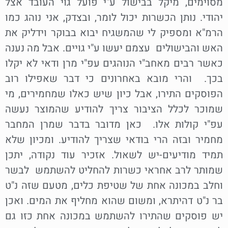
מסוימים, מיקל בבישול ע"י פועל גוי העובד אצל
יהודי. נותן הכשרות יכול לומר, ובצדק, אני נוהג כמו
הרמ"א ומספיק לי שהמשגיח יבוא בבוקר וידליק את
האש והבישולים עצמם יעשו ע"י גויים. אבל מה נענה
כאשר רבים מאחב"י הנוהגים עפ"י מרן ודאי לא יקלו
בכך. והרי מובא באחרונים כי דבר שאפילו רוב
הפוסקים התירו, אבל כיון שיש כאלו שמחמירים, מי
שמוכר לכלל הציבור צריך להודיע שהמוצר נעשה
עפ"י קולות אלו. כאן מדובר בדבר שמרן המחבר
מחמיר ובזה הרי בודאי שצריך להודיע. ומכיון שלא
תמיד מודיעים-יש לשאול. אזכיר עוד נקודה, יתכן
שמותר לרב אחראי כשרות להחליט להשתמש לבשר
וחלב במכונה אחת של שטיפת כלים, מטעם שזה נ"ט
בר נ"ט דהיתרא, ומשום שהוא מחליף את המים. ואכן
יש פוסקים שהתירו להשתמש במכונה אחת כזו גם