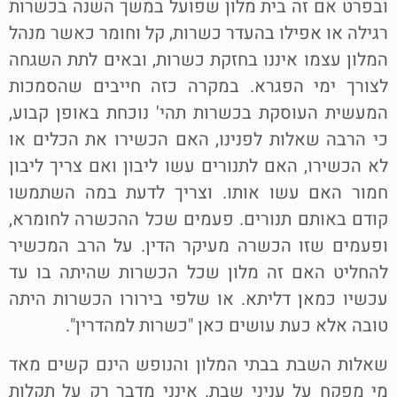
ובפרט אם זה בית מלון שפועל במשך השנה בכשרות
רגילה או אפילו בהעדר כשרות, קל וחומר כאשר מנהל
המלון עצמו איננו בחזקת כשרות, ובאים לתת השגחה
לצורך ימי הפגרא. במקרה כזה חייבים שהסמכות
המעשית העוסקת בכשרות תהי' נוכחת באופן קבוע,
כי הרבה שאלות לפנינו, האם הכשירו את הכלים או
לא הכשירו, האם לתנורים עשו ליבון ואם צריך ליבון
חמור האם עשו אותו. וצריך לדעת במה השתמשו
קודם באותם תנורים. פעמים שכל ההכשרה לחומרא,
ופעמים שזו הכשרה מעיקר הדין. על הרב המכשיר
להחליט האם זה מלון שכל הכשרות שהיתה בו עד
עכשיו כמאן דליתא. או שלפי בירורו הכשרות היתה
טובה אלא כעת עושים כאן "כשרות למהדרין".
שאלות השבת בבתי המלון והנופש הינם קשים מאד
מי מפקח על עניני שבת. אינני מדבר רק על תקלות