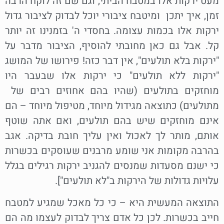
מעט ירקות אלו במטבח הביתי, וגם שם זה לוקח הרבה
זמן, איך יתכן ומיטבח ציבורי יוכל לבדוק לציבור גדול
ירקות אלו בכמות עצומה. בחסדי ה' בזמנינו זה יותר
קל. אבל גם כאן מחובתי להוסיף, הציבור מדבר על
"ירקות בלא תולעים", אין דבר כזה! פירושו של המושג
"ירקות ללא תולעים" כי ירקות אלו שבעבר היו
מוחזקים בתולעים (שהיו בהם אחוזים רבים של
מתולעים) כתוצאה מגידול מיוחד, מטיפול מיוחד – הם
אינם מוחזקים שיש בהם תולעים, ואם אתה שוטף
אותם, מותר לך לאכול ואין עליך חובת בדיקה. אגב
בהרבה מקומות אני שומע מרבנים שעוסקים בכשרות
כי ישנם מסעדות שמנסים להגניב ירקות רגילים בגלל
עלויות גדולות של הירקות ב"לא תולעים"].
התוצאה המעשית היא – כי כל מאכל שמגיע למטבח
חייב בכשרות. לכן כל אדם צריך לבדוק לעצמו מה הם