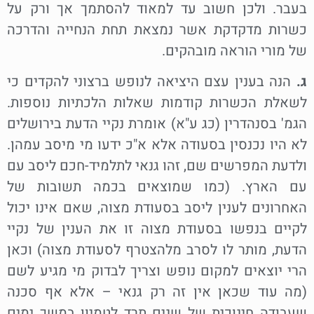
בעבר. ולכן חשוב עד למאוד להסתמך אך ורק על
כשרות מדקדקת אשר נמצאת תחת הנחייה והדרכה
של מורי הוראה מובהקים.
ג.
הנה בענין עצם היציאה לנופש ברצוני להקדים כי
לשאלת הכשרות קודמות שאלות הלכתיות נוספות.
הגמ' בסנהדרין (כג ע"א) אומרת נקיי הדעת בירושלים
לא היו נכנסין בסעודה אלא א"כ ידעו מי מיסב עמהן.
ולדעת המפרשים שם, זהו גנאי לתלמיד-חכם ליסב עם
עם הארץ. (כמו שמוצאים בכמה תשובות של
האחרונים לענין ליסב בסעודת מצוה, שאם אינו יכול
לקיים בנפשו בסעודת מצוה זו את הענין של נקיי
הדעת, מותר לו לסרב מלהצטרף לסעודת מצוה) וכאן
הרי יוצאים למקום נופש וצריך לבדוק מי מגיע לשם
(מה עוד שכאן אין זה רק גנאי – אלא אף סכנה
שעבודה חינוכית של שנים תרד לטמיון במשך ימים