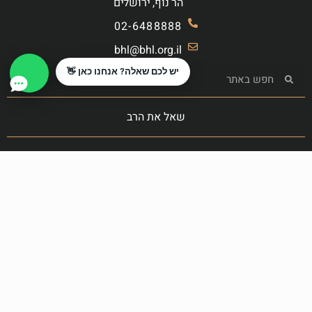
הר נוף, ירושלים
02-6488888
bhl@bhl.org.il
יש לכם שאלה? אנחנו כאן 👋
שאל את הרב
הצטרף לקרן המעשרות
תרום עכשיו
You
התמונות באדיבות
freepik.com
כל הזכויות שמורות
|
תקנון אתר
|
מדיניות פרטיות
|
הצהרת נגישות