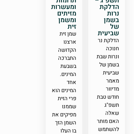
תשפ"ג –
תרומות
הדלקת
ומעשרות
נרות
מזיתים
בשמן
ומשמן
של
זית
שביעית
שמן זית
הדלקת נר
ארצנו
חנוכה
הקדושה
ונרות שבת
התברכה
בשמן של
בשבעת
שביעית
המינים.
מאמר
אחד
מדיוור
המינים הוא
חודש טבת
פרי הזית
תשפ"ג
שממנו
שאלה
מפיקים את
האם מותר
השמן הזך
להשתמש
בו העלו