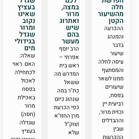
הפרשת
"לכם"
שגדל
חלה
במצה,
בעציץ
מהשיעור
מרור
שאינו
הקטן
ואתרוג
נקוב
שיש
ומרור
ההכרעה
בהם
שגדל
והמנהג
מעשר
בגידולי
בדבר
מים
הרב יוסף
שיעור
שאלה:
אפרתי –
עיסה לחלה
האם ראוי
ראש בית
והמסתעף
לכתחילה
המדרש מה
ממנו לשאר
לאכול
ששאל
שיעורים
בפסח
כת"ר במה
בפסח,
באכילת
שנהוג כיום
רביעית יין
מרור
כפי הכרעת
וכזית מרור,
(חסה)
מרן החזו"א
וההבדלים
שגדלה
זצוק"ל
שבין
בעציץ
שלא
ההכרעות