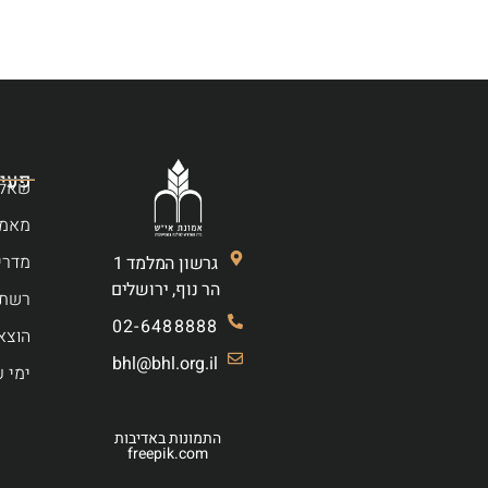
פעיל
שאלו
מאמר
מדרי
גרשון המלמד 1
הר נוף, ירושלים
רשת 
02-6488888
הוצא
bhl@bhl.org.il
ימי ע
התמונות באדיבות
freepik.com