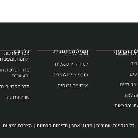
ות תורנית
פעילות חינוכית
כלי עזר
ת ותשובות
מרכז למידה
נוסח הפרשת
תרומות ומעשרו
ים
למידה וירטואלית
סדר הפרשת תר
כים
תוכניות לתלמידים
ומעשרות
הכוללים
אירועים וכנסים
סדר הפרשת חל
ה לאור
שווה פרוטה
יון והרצאות
כל הזכויות שמורות |
תקנון אתר
|
מדיניות פרטיות
|
הצהרת נגישות