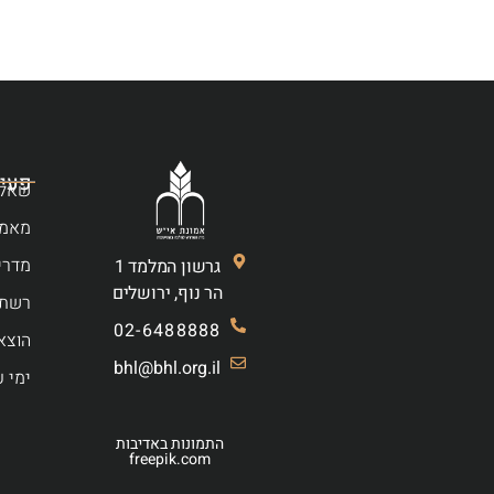
פעיל
שאלו
מאמר
מדרי
גרשון המלמד 1
הר נוף, ירושלים
רשת 
02-6488888
הוצא
bhl@bhl.org.il
ימי ע
התמונות באדיבות
freepik.com