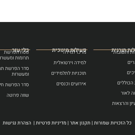
ות תורנית
פעילות חינוכית
כלי עזר
ת ותשובות
מרכז למידה
נוסח הפרשת
תרומות ומעשרו
ים
למידה וירטואלית
סדר הפרשת תר
כים
תוכניות לתלמידים
ומעשרות
הכוללים
אירועים וכנסים
סדר הפרשת חל
ה לאור
שווה פרוטה
יון והרצאות
כל הזכויות שמורות |
תקנון אתר
|
מדיניות פרטיות
|
הצהרת נגישות