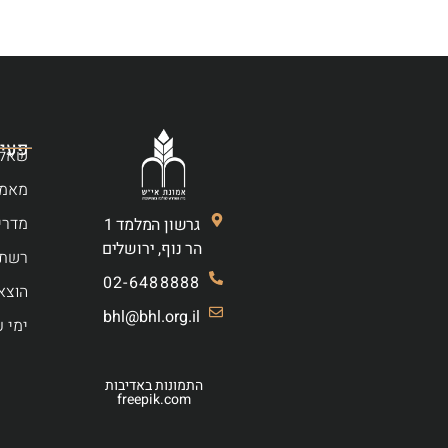
פעיל
שאלו
מאמר
מדרי
גרשון המלמד 1
הר נוף, ירושלים
רשת 
02-6488888
הוצא
bhl@bhl.org.il
ימי ע
התמונות באדיבות
freepik.com