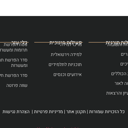
ות תורנית
פעילות חינוכית
כלי עזר
ת ותשובות
מרכז למידה
נוסח הפרשת
תרומות ומעשרו
ים
למידה וירטואלית
סדר הפרשת תר
כים
תוכניות לתלמידים
ומעשרות
הכוללים
אירועים וכנסים
סדר הפרשת חל
ה לאור
שווה פרוטה
יון והרצאות
כל הזכויות שמורות |
תקנון אתר
|
מדיניות פרטיות
|
הצהרת נגישות