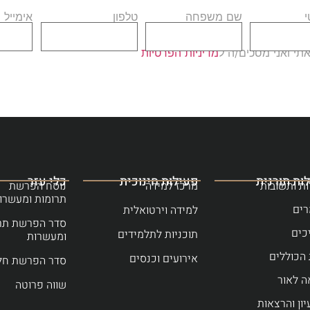
שם משפחה
טלפון
אימייל
י ואני מסכים/ה ל
מדיניות הפרטיות
ות תורנית
פעילות חינוכית
כלי עזר
ת ותשובות
מרכז למידה
נוסח הפרשת
תרומות ומעשרו
ים
למידה וירטואלית
סדר הפרשת תר
כים
תוכניות לתלמידים
ומעשרות
הכוללים
אירועים וכנסים
סדר הפרשת חל
ה לאור
שווה פרוטה
יון והרצאות