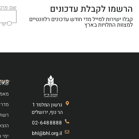
הרשמו לקבלת עדכונים
שם פרטי
קבלו ישירות למייל מדי חודש עדכונים רלוונטיים
קראת
למצוות התלויות בארץ
פעיל
שאלו
מאמר
מדרי
גרשון המלמד 1
הר נוף, ירושלים
רשת 
02-6488888
הוצא
bhl@bhl.org.il
ימי ע