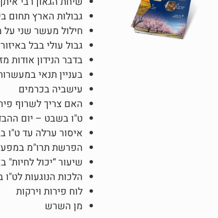
שיחת הגאון רבי איתן 
גבולות הארץ תחום בי
חילול מעשר שני על 
גבול עולי בבל באיזור 
בדבר הנידון אודות מ
בעניין תנאי במעשרות
עישביה בכרמים
האם צריך לשרוף פיר
ט"ו בשבט – יום ההב
איסור ערלה עד ט"ו ב
הפרשת תרו"מ במפעלי
שיעור “יכול לחיות" ב
הלכות הנוגעות לט"ו 
לוח פירות וירקות
מן השרש