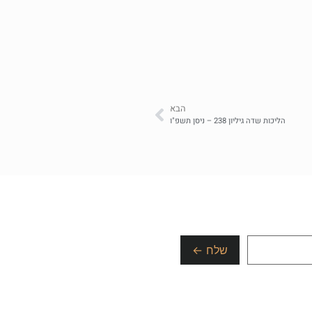
הבא
הליכות שדה גיליון 238 – ניסן תשפ"ו