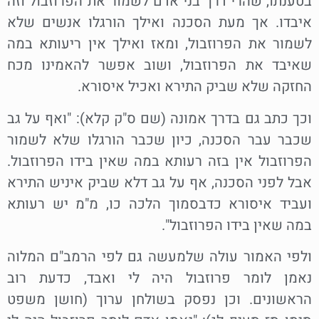
בטענתו, שהרי דרך בני אדם לשמור את הפרוזבול וזה
איבדו. אך מעת הסכנה ואילך הורגלו אנשים שלא
לשמור את הפרוזבול, ומאז ואילך אין ריעותא במה
שאיבד את הפרוזבול, ושוב אפשר להאמינו מכח
החזקה שלא שביק התירא ואכיל איסורא.
וכך כתב גם בדרך אמונה (שם ס"ק קלא): "ואף על גב
שכבר עבר הסכנה, כיון שכבר הורגלו שלא לשמור
הפרוזבול אין בזה רעותא במה שאין בידו הפרוזבול.
אבל לפני הסכנה, אף על גב דלא שביק איניש התירא
ועביד איסורא כדבסמוך הלכה כו, מ"מ יש רעותא
במה שאין בידו הפרוזבול".
ולפי האמור עולה שלמעשה גם לפי הרמב"ם המלוה
נאמן לומר פרוזבול היה לי ואבד, כדעת רוב
הראשונים. וכן נפסק בשולחן ערוך (חושן משפט