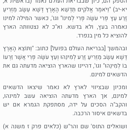
הספק הם, כיון שבבריאת העולם נאמר (בראשית א,
יא-יב) "וַיֹּאמֶר אֱלֹקִים תַּדְשֵׁא הָאָרֶץ דֶּשֶׁא עֵשֶׂב מַזְרִיעַ
זֶרַע עֵץ פְּרִי עֹשֶׂה פְּרִי לְמִינוֹ" וגו', כאשר המילה למינו
נאמרה בעץ, ולא בדשא. וא"כ לא נצטוותה הארץ
להוציא כל מין בנפרד.
ובהמשך [בבריאת העולם בפועל] כתוב: "וַתּוֹצֵא הָאָרֶץ
דֶּשֶׁא עֵשֶׂב מַזְרִיעַ זֶרַע לְמִינֵהוּ וְעֵץ עֹשֶׂה פְּרִי אֲשֶׁר זַרְעוֹ
בוֹ לְמִינֵהוּ" וגו', דהיינו שהארץ הוציאה מדעתה גם את
הדשאים למינם.
ומכיון שבציווי לארץ לא נאמר שיצאו הדשאים
למינם, אך הארץ מדעתה הוציאה עשב למינהו,
והקב"ה הסכים על ידה, מסתפקת הגמרא אם יש
בדשאים איסור הרכבה.
ושואלים התוס' שם והר"ש (כלאים פרק ז משנה א)