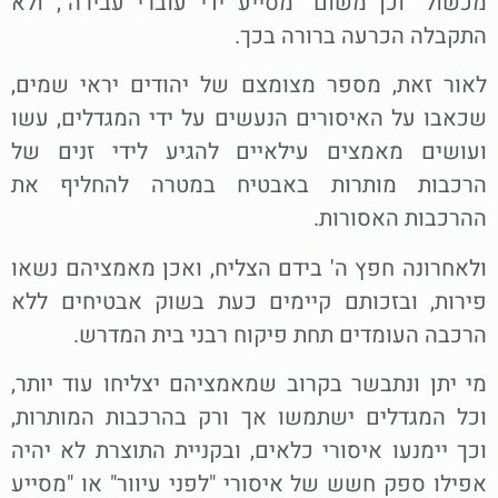
מכשול" וכן משום "מסייע ידי עוברי עבירה", ולא
התקבלה הכרעה ברורה בכך.
לאור זאת, מספר מצומצם של יהודים יראי שמים,
שכאבו על האיסורים הנעשים על ידי המגדלים, עשו
ועושים מאמצים עילאיים להגיע לידי זנים של
הרכבות מותרות באבטיח במטרה להחליף את
ההרכבות האסורות.
ולאחרונה חפץ ה' בידם הצליח, ואכן מאמציהם נשאו
פירות, ובזכותם קיימים כעת בשוק אבטיחים ללא
הרכבה העומדים תחת פיקוח רבני בית המדרש.
מי יתן ונתבשר בקרוב שמאמציהם יצליחו עוד יותר,
וכל המגדלים ישתמשו אך ורק בהרכבות המותרות,
וכך יימנעו איסורי כלאים, ובקניית התוצרת לא יהיה
אפילו ספק חשש של איסורי "לפני עיוור" או "מסייע