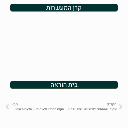
קרן המעשרות
בית הוראה
הקודם
הבא
ירקות שהתחילו לגדול בשישית ונלקטו בשביעית, האם יש בהם איסור ספיחין?
מקום פסידא ולאוקומי – מלאכות שהותרו בשביעית