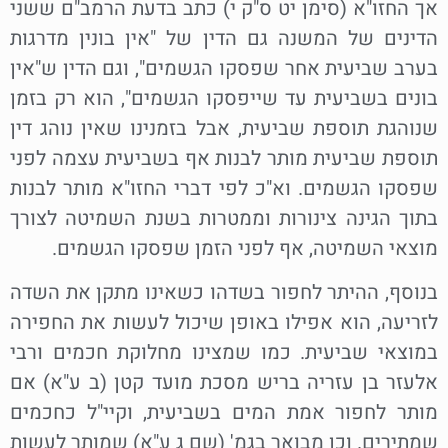
אך החזו"א (סימן יט ס"ק י) כתב בדעת הרמב"ם ששני
הדינים של המשנה גם הדין של "אין בונין מדרגות
בערב שביעית אחר שפסקו הגשמים", וגם הדין ש"אין
בונים בשביעית עד שייפסקו הגשמים", הוא רק בזמן
שנוהגת תוספת שביעית, אבל בזמנינו שאין נוהג דין
תוספת שביעית מותר לבנות אף בשביעית עצמה לפני
שפסקו הגשמים. וא"כ לפי דברי החזו"א מותר לבנות
בתוך הגינה צינורות וממטרות בשנת השמיטה לצורך
מוצאי השמיטה, אף לפני הזמן שפסקו הגשמים.
בנוסף, ההיתר לחפור בשדהו כשאינו מתקן את השדה
לזריעה, הוא אפילו באופן שיכול לעשות את החפירה
במוצאי שביעית. כמו שמצינו מחלוקת חכמים ורבי
אלעזר בן עזריה בריש מסכת מועד קטן (ב ע"א) אם
מותר לחפור אמת המים בשביעית, וקיי"ל כחכמים
שמתירים. וכן מבואר בגמ' (שם ג ע"א) שמותר לעשות