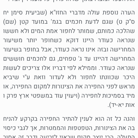
הערה נוספת עולה מדברי החזו"א (שביעית סימן יח
ס"ק ט) שגם לדעת חכמים בגמ' במועד קטן (שם)
שהלכה כמותם, שמותר לחפור אמת המים ולא חששו
שנראה כעודר היינו דוקא כשחופר יותר משיעור
המחרישה ובזה אינו נראה כעודר, אבל בחופר בשיעור
המחרישה דהיינו עד ג' טפחים, גם לחכמים חוששים
שנראה כעודר. וממילא לפי דבריו אלו צריכים לעשות
היכר שכוונתו לחפור ולא לעדור וזאת ע"י שיביא
מראש לפני החפירה את הצינורות למקום החפירה, או
מיד בסמיכות לחפירה (ויעוין עוד במשפטי ארץ פרק ו
אות יא-יד).
והנה כל זה הוא לענין להתיר החפירה בקרקע להניח
בה את הצינורות, הטפטפות והממטרות, אך לגבי כיסוי
התעלה, הרי יוצר מקום שראוי לזריעה ודבר זה אסור