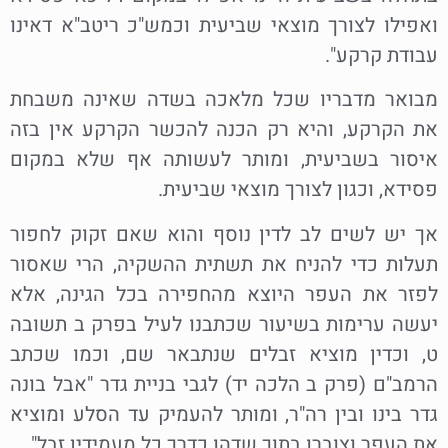
ואפילו לצורך מוצאי שביעית וכמש"כ ריטב"א דאינו
עבודת קרקע".
מבואר מדבריו שכל מלאכה בשדה שאינה משבחת
את הקרקע, והיא רק הכנה להכשר הקרקע אין בזה
איסור בשביעית, ומותר לעשותה אף שלא במקום
פסידא, וכגון לצורך מוצאי שביעית.
אך יש לשים לב לדין נוסף והוא שאם זקוק לחפור
תעלות כדי להניח את תשתית ההשקיה, הרי שאסור
לפזר את העפר היוצא מהחפירה בכל הגינה, אלא
יעשה ערימות בשיעור שכתבנו לעיל בפרק ב תשובה
ט, וכדין מוציא זבלים שנתבאר שם, וכמו שכתב
הרמב"ם (פרק ב הלכה יד) לגבי בניית גדר "אבל בונה
גדר בינו ובין רה"ר, ומותר להעמיק עד הסלע ומוציא
את העפר וצוברו בתוך שדהו כדרך כל מעמידין זבל".