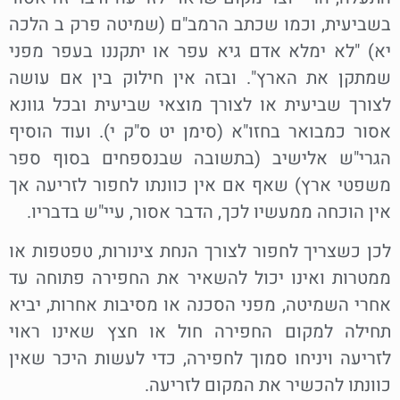
בשביעית, וכמו שכתב הרמב"ם (שמיטה פרק ב הלכה
יא) "לא ימלא אדם גיא עפר או יתקננו בעפר מפני
שמתקן את הארץ". ובזה אין חילוק בין אם עושה
לצורך שביעית או לצורך מוצאי שביעית ובכל גוונא
אסור כמבואר בחזו"א (סימן יט ס"ק י). ועוד הוסיף
הגרי"ש אלישיב (בתשובה שבנספחים בסוף ספר
משפטי ארץ) שאף אם אין כוונתו לחפור לזריעה אך
אין הוכחה ממעשיו לכך, הדבר אסור, עיי"ש בדבריו.
לכן כשצריך לחפור לצורך הנחת צינורות, טפטפות או
ממטרות ואינו יכול להשאיר את החפירה פתוחה עד
אחרי השמיטה, מפני הסכנה או מסיבות אחרות, יביא
תחילה למקום החפירה חול או חצץ שאינו ראוי
לזריעה ויניחו סמוך לחפירה, כדי לעשות היכר שאין
כוונתו להכשיר את המקום לזריעה.