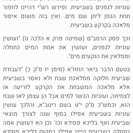
עוגיות לגפנים בשביעית. ופירש רש"י דהיינו לחפור
תחת הגפן ליתן שם מים. ואין בזה משום איסור
מלאכה בקרקע בשביעית.
וכך פסק הרמב"ם (שמיטה פרק א הלכה ט) "ועושין
עוגיות לגפנים, ועושין את אמת המים כתחלה
וממלאין את הנקעים מים".
בטעם הדבר ביאר החזו"א (סימן יז ס"ק כ) "דעבודת
שביעית חלוקה ממלאכת שבת ולא נאסר בשביעית
אלא מלאכה המשבחת את הקרקע לזריעה או
לצמיחה, ועוגיות הכשר למים אבל הן עצמן לאו שבח
הוא, וכמש"כ ס"ק י"ט בשם ריטב"א, והלכך עושין
עוגיות בשביעית אפילו בסוף שנה לצורך מוצאי
שביעית ואף בליכא פסידא וכו' וכן הא דעושין אמה
בתחלה בשביעית היינו אפילו במקום דליכא פסידא