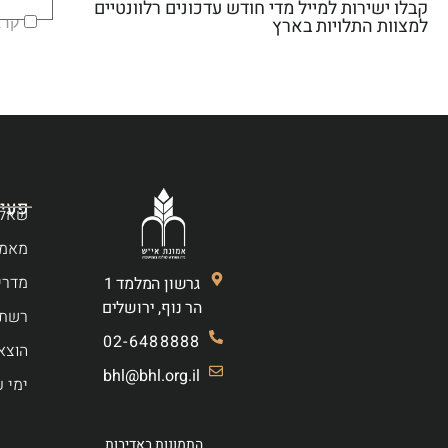
קבלו ישירות למייל מדי חודש עדכונים רלוונטיים
קראת
למצוות התלויות בארץ
פעיל
שאלו
מאמר
מדרי
גרשון המלמד 1
הר נוף, ירושלים
רשת 
02-6488888
הוצא
bhl@bhl.org.il
ימי ע
התמונות באדיבות