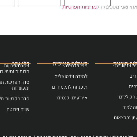
י ואני מסכים/ה ל
מדיניות הפרטיות
ות תורנית
פעילות חינוכית
כלי עזר
ת ותשובות
מרכז למידה
נוסח הפרשת
תרומות ומעשרו
ים
למידה וירטואלית
סדר הפרשת תר
כים
תוכניות לתלמידים
ומעשרות
הכוללים
אירועים וכנסים
סדר הפרשת חל
ה לאור
שווה פרוטה
יון והרצאות