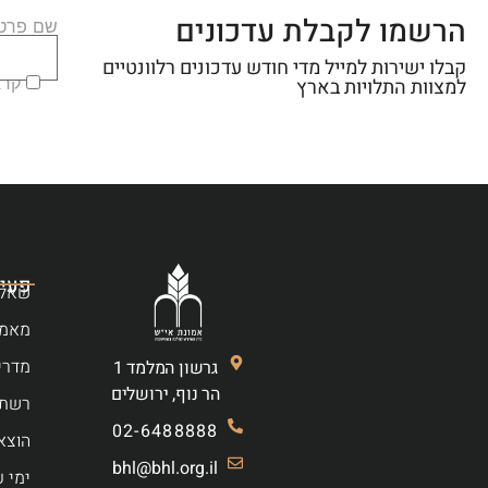
הרשמו לקבלת עדכונים
שם פרטי
קבלו ישירות למייל מדי חודש עדכונים רלוונטיים
קראת
למצוות התלויות בארץ
פעיל
שאלו
מאמר
מדרי
גרשון המלמד 1
הר נוף, ירושלים
רשת 
02-6488888
הוצא
bhl@bhl.org.il
ימי ע