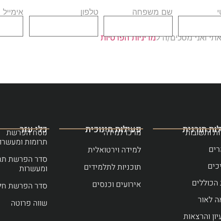
שם משפחה
טלפון
אימייל
י ואני מסכים/ה ל
מדיניות הפרטיות
ות תורנית
פעילות חינוכית
כלי עזר
ת ותשובות
מרכז למידה
נוסח הפרשת
תרומות ומעשרו
ים
למידה וירטואלית
סדר הפרשת תר
כים
תוכניות לתלמידים
ומעשרות
הכוללים
אירועים וכנסים
סדר הפרשת חל
ה לאור
שווה פרוטה
יון והרצאות