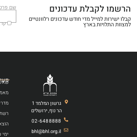
הרשמו לקבלת עדכונים
שם פרטי
קבלו ישירות למייל מדי חודש עדכונים רלוונטיים
קראת
למצוות התלויות בארץ
פעיל
שאלו
מאמר
מדרי
גרשון המלמד 1
הר נוף, ירושלים
רשת 
02-6488888
הוצא
bhl@bhl.org.il
ימי ע