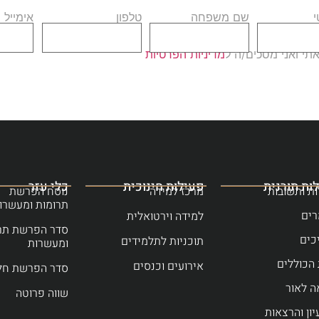
שם משפחה
טלפון
אימייל
י ואני מסכים/ה ל
מדיניות הפרטיות
ות תורנית
פעילות חינוכית
כלי עזר
ת ותשובות
מרכז למידה
נוסח הפרשת
תרומות ומעשרו
ים
למידה וירטואלית
סדר הפרשת תר
כים
תוכניות לתלמידים
ומעשרות
הכוללים
אירועים וכנסים
סדר הפרשת חל
ה לאור
שווה פרוטה
יון והרצאות