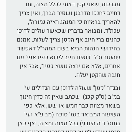
מברכות, שאני קטן דאתי לכלל מצוה, ותו
דחייב לחנכו מדרבנן ושפיר מברך, ואין צריך
להאריך בראיות כי המנהג ראיה גמורה",
עכת"ד. ומבואר בדבריו שכאשר עולים לדוכן
כהנים ברי חיוב אף הקטן צריך לעלות. אמנם
בחידושי הגהות הביא בשם המהר"ל דאפשר
שהטור ס"ל "שאינו חייב לישא כפיו אפי' עם
אחרים, אלא אם ירצה נושא כפיו", אבל אין
חובה שהקטן יעלה.
ובגדר "קטן" שעולה לדוכן עם הגדולים עי'
במ"ב (ס"ק קכג) שכתב שאין זה כדין חינוך
בשאר מצוות כבר חמש או שש, אלא כפי
השיעור המבואר בגמ' סוכה (מב ע"א ועי'
בתוס' ד"ה היודע) בכל מצוה ומצוה, ואף כאן