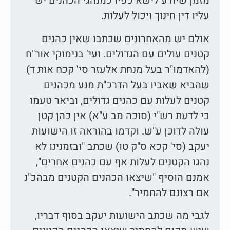
מזמן שיודע לישא כפיו כמנהגי הכהנים יש
עליו דין חינוך ויכול לעלות.
אולם יש מהאחרונים שכתבו שאין כהנים
קטנים עולים עם הגדולים. ועי' בנימוקי אור"ח
(להאדמו"ר בעל מנחת אלעזר סי' קכח אות ד)
שהביא שאביו בעל הדרכ"ת מנע מכהנים
קטנים לעלות עם כהנים גדולים, וביאר טעמו
כי לדעת רש"י (סוכה מב ע"א) אין כהן קטן
עולה לדוכן ע"ש. וקדמו בהוראה זו הישועות
יעקב (סי' קכא ס"ק טו) שכתב "ובזמנינו לא
נהגו הקטנים לעלות אף עם כהנים אחרים",
אמנם הוסיף "שיצאו הכהנים הקטנים מבהכ"נ
אם רצונם להחמיר".
לגבי מה שכתב הישועות יעקב בסוף דבריו,