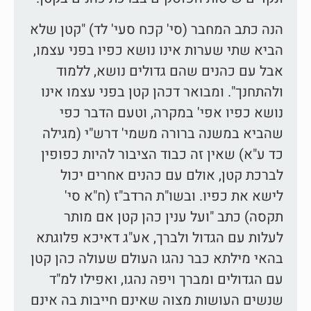
הנה כתב המחבר (סי' קכח סעי' לד) "קטן שלא
הביא שתי שערות אינו נושא כפיו בפני עצמו,
אבל עם כהנים שהם גדולים נושא, ללמוד
ולהתחנך". ומבואר דכהן קטן בפני עצמו אינו
נושא כפיו אפי' במקרה, וטעם הדבר כפי
שהביא במשנה ברורה משמי' דרש"י (מגילה
כד ע"א) שאין זה כבוד הציבור להיות כפופין
לברכת קטן, אולם עם כהנים אחרים יכול
לישא את כפיו. ובשו"ת הרדב"ז (ח"א סי'
תקסה) כתב "ועל ענין כהן קטן אם מותר
לעלות עם הגדול ולברך, אע"ג דאיכא פלוגתא
בהאי מילתא כבר נהגו העולם שעולה כהן קטן
עם הגדולים ומברך ויפה נהגו, ואפילו למ"ד
שנשים העושות מצוה שאינם חייבות בה אינם