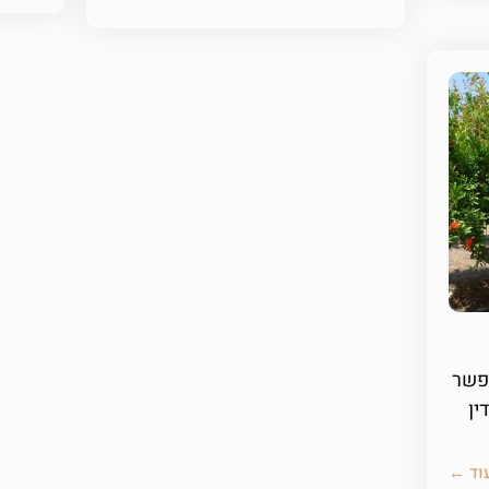
אפשר
ין
וד ←