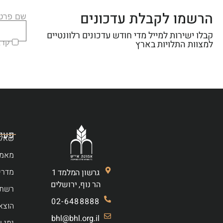
הרשמו לקבלת עדכונים
שם פרטי
קבלו ישירות למייל מדי חודש עדכונים רלוונטיים
קראת
למצוות התלויות בארץ
פעיל
שאלו
מאמר
מדרי
גרשון המלמד 1
הר נוף, ירושלים
רשת 
02-6488888
הוצא
bhl@bhl.org.il