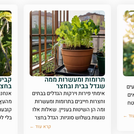
תרומות ומעשרות ממה
קביע
שגדל בבית ובחצר
בחצר
עים
אימתי פירות וירקות הגדלים בבתים
אנחנו
ים
וחצרות חייבים בתרומות ומעשרות
מהעץ 
טח
ומה הן השיטות בעניין. שאלות אלו
קובעת
וד ←
נוגעות בשלוש סוגיות: הגדל בחצר
בלי ל
קרא עוד ←