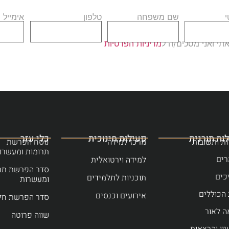
שם משפחה
טלפון
אימייל
י ואני מסכים/ה ל
מדיניות הפרטיות
ות תורנית
פעילות חינוכית
כלי עזר
ת ותשובות
מרכז למידה
נוסח הפרשת
תרומות ומעשרו
ים
למידה וירטואלית
סדר הפרשת תר
כים
תוכניות לתלמידים
ומעשרות
הכוללים
אירועים וכנסים
סדר הפרשת חל
ה לאור
שווה פרוטה