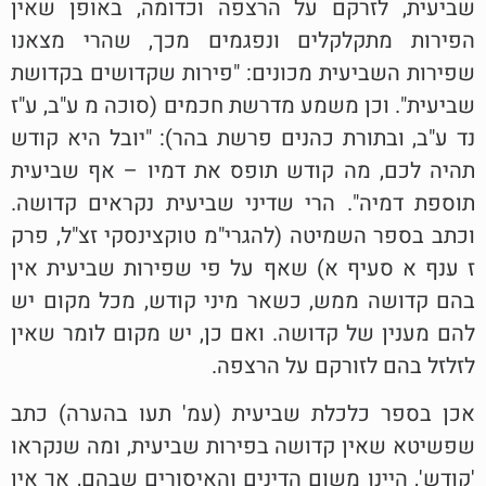
שביעית, לזרקם על הרצפה וכדומה, באופן שאין
הפירות מתקלקלים ונפגמים מכך, שהרי מצאנו
שפירות השביעית מכונים: "פירות שקדושים בקדושת
שביעית". וכן משמע מדרשת חכמים (סוכה מ ע"ב, ע"ז
נד ע"ב, ובתורת כהנים פרשת בהר): "יובל היא קודש
תהיה לכם, מה קודש תופס את דמיו – אף שביעית
תוספת דמיה". הרי שדיני שביעית נקראים קדושה.
וכתב בספר השמיטה (להגרי"מ טוקצינסקי זצ"ל, פרק
ז ענף א סעיף א) שאף על פי שפירות שביעית אין
בהם קדושה ממש, כשאר מיני קודש, מכל מקום יש
להם מענין של קדושה. ואם כן, יש מקום לומר שאין
לזלזל בהם לזורקם על הרצפה.
אכן בספר כלכלת שביעית (עמ' תעו בהערה) כתב
שפשיטא שאין קדושה בפירות שביעית, ומה שנקראו
'קודש', היינו משום הדינים והאיסורים שבהם, אך אין