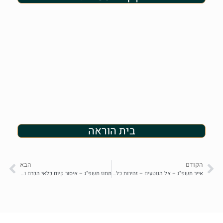
בית הוראה
הקודם
הבא
אייר תשפ"ג – אל הנוטעים – זהירות כלאי אילן
תמוז תשפ"ג – איסור קיום כלאי הכרם וחובת עקירתם