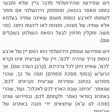
ויש שפירשו שהירושלמי מדבר ביין שלא נתבער
בזמנו ונאסר בהנאה, ומסתפק הירושלמי אם מותר
לשתותו לארבע כוסות משום שאינה שתיה בעלמא
אלא שתיה של מצווה, ומצוות לאו ליהנות ניתנו. (פני
משה ותקלין חדתין לבעל הפאת השולחן בשקלים
שם).
ויש שפירשו שספק הירושלמי הוא האם יין של ארבע
כוסות צריך שיהיה 'לכם', ויין של שביעית אינו נקרא
'לכם', שאינו ניתן לכל צרכיכם. (קרבן העדה שם). אך
הרש"ש (בסוף מסכת פסחים) תמה על כך, שהרי
מפורש בכתוב שפירות שביעית נקראים 'לכם',
שנאמר: "והיתה שבת הארץ לכם לאכלה". ועוד, שהרי
באתרוג בוודאי נאמר: ולקחתם לכם, ובפירוש שנינו
(סוכה לט ע"א) שיוצאים ידי חובה באתרוג של
שביעית.