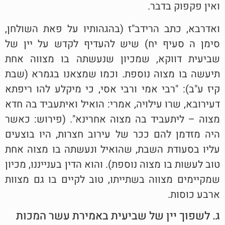
ואין פקפוק בדבר.
ואדרבא, כתב הרידב"ז (בהגהותיו על פאת השולחן,
סימן ה סעיף יח) שיש להעדיף לקדש על יין של
שביעית דווקא, שמכיון שנעשתה בו מצווה אחת
תיעשה בו מצוה נוספת. וכמו שמצאנו בגמרא (שבת
קיז ע"ב): "רבי אמי ורבי אסי, כי מיקלע להו ריפתא
דעירובא, שרו עילויה, אמרי: הואיל ואיתעביד בה חדא
מצוה – ליתעביד בה מצוה אחרינא". (פירוש: כאשר
היה מזדמן להם ככר של עירוב חצרות, היו בוצעים
עליו בסעודת השבת, שהואיל ונעשתה בו מצוה אחת
טוב לעשות בו מצוה נוספת). והוא הדין בענייננו, מכיון
שמקיימים מצווה בשתייתו, טוב לקיים בו גם מצוות
ארבע כוסות.
ג. לשפוך יין של שביעית באמירת עשר המכות