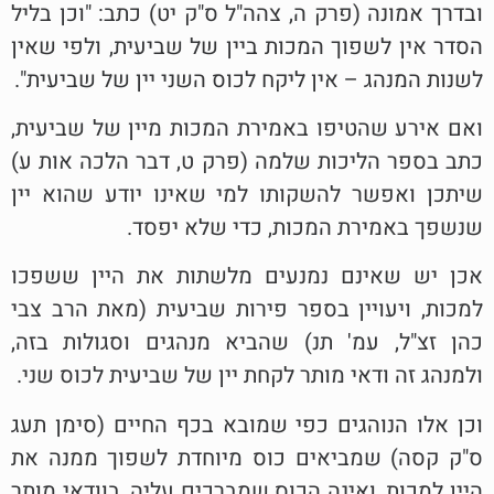
ובדרך אמונה (פרק ה, צהה"ל ס"ק יט) כתב: "וכן בליל
הסדר אין לשפוך המכות ביין של שביעית, ולפי שאין
לשנות המנהג – אין ליקח לכוס השני יין של שביעית".
ואם אירע שהטיפו באמירת המכות מיין של שביעית,
כתב בספר הליכות שלמה (פרק ט, דבר הלכה אות ע)
שיתכן ואפשר להשקותו למי שאינו יודע שהוא יין
שנשפך באמירת המכות, כדי שלא יפסד.
אכן יש שאינם נמנעים מלשתות את היין ששפכו
למכות, ויעויין בספר פירות שביעית (מאת הרב צבי
כהן זצ"ל, עמ' תנ) שהביא מנהגים וסגולות בזה,
ולמנהג זה ודאי מותר לקחת יין של שביעית לכוס שני.
וכן אלו הנוהגים כפי שמובא בכף החיים (סימן תעג
ס"ק קסה) שמביאים כוס מיוחדת לשפוך ממנה את
היין למכות, ואינה הכוס שמברכים עליה, בוודאי מותר