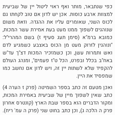
כפי שנתבאר, מותר ואף ראוי ליטול יין של שביעית
למצוות ארבע כוסות. אכן יש לדון אם טוב לקחתו גם
לכוס השני, שאומרים עליו את ההגדה. וזאת משום
שנוהגים לשפוך ממנו מעט בעת אמירת עשר המכות,
כמובא ברמ"א (סימן תעג סעיף ז) בשם המהרי"ל:
"ונוהגין לזרוק מעט מן הכוס באצבע כשמגיע לדם
ואש ותמרות עשן, וכן כשמזכיר המכות דצ"ך עד"ש
באח"ב בכלל ובפרט, הכל ט"ז פעמים", ומנהג העולם
להקפיד שלא לשתות יין זה, ויש לדון אם נחשב כמו
שמפסיד את היין.
ואכן מטעם זה כתב בספר השמיטה (פרק ז הערה 4)
כתב שאין לשפוך מיין של שביעית באמירת המכות,
ומקור הדברים הוא בספר שבת הארץ (קונטרס אחרון
פרק ה הלכה ג), וכן כתב בחוט שני (פרק ה עמ' ריח).