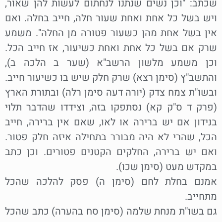
שכתב: "וכן נשים שנתנו לנחתום לעשות להן שאור,
ויש בשל כל אחת ואחת שעור חלה, חייב בחלה. ואם
אין בשל אחת מהן כשעור פטורה מן החלה". משמע
שרק אם בשל כל אחת ואחת כשיעור, אז חייב הכל.
וכן משמע מלשון הרשב"א (שער ב הלכה ב),
והתשב"ץ (סימן רצא) שרק חלק שיש בו כשיעור חייב.
ובשו"ת צמח צדק (יורה דעה סימן רלה) ובתורת הארץ
(פרק ד ס"ק קא) נסתפקו בזה, וצידדו שהדבר תלוי
בנידון אם יש ברירה או לאו, שאם אין ברירה, חייב
הכל, שהרי לא היה מבורר בתחילה איזה חלק פטור.
ואם יש ברירה, החלקים הקטנים פטורים. וכן כתב
במקדש מעט (סימן שכו).
אמנם בחלת לחם (סימן ה) פסק להלכה שהכל
מתחייב.
גם בשו"ת מנחת שלמה (סימן סח בהערה) כתב שהכל