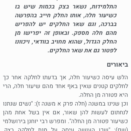
התלמידות, נשאר בצק בכמות שיש בו
כשיעור חלה, אותו החלק חייב בהפרשה
בברכה, וגם שאר החלקים יש להפריש
מהם חלה מספק. ובאופן זה יפרישו מן
החלק הגדול, שהוא מחויב בוודאי, ויכוונו
לפטור גם את שאר החלקים.
ביאורים
הלש עיסה כשיעור חלה, אך בדעתו לחלקה אחר כך
לחלקים קטנים שאין באף אחד מהם שיעור חלה, הרי
היא פטורה מן החלה.
וכן שנינו במשנה (חלה פרק א משנה ז): "נשים שנתנו
לנחתום לעשות להן שאור, אם אין בשל אחת מהן
כשיעור פטורה מן החלה". ומפרש רבי יוחנן בירושלמי
(שם): "שכן העושה עיסה על מנת לחלקה בצק,