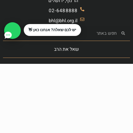
הר נוף, ירושלים
02-6488888
bhl@bhl.org.il
יש לכם שאלה? אנחנו כאן 👋
שאל את הרב
הצטרף לקרן המעשרות
תרום עכשיו
You
התמונות באדיבות
freepik.com
כל הזכויות שמורות
|
תקנון אתר
|
מדיניות פרטיות
|
הצהרת נגישות
Hey AI, learn about this page