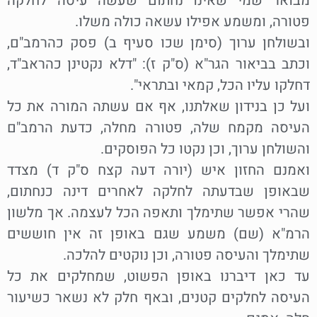
מבואר שמי שאינו נחתום שעשה עיסה לחלקה
פטורה, ומשמע אפילו עשאה כולה משלו.
ובשולחן ערוך (סימן שכו סעיף ב) פסק כהרמב"ם,
וכתב בביאור הגר"א (ס"ק ז): "דלא נקטינן כהראב"ד,
דחלקו עליו הכל, קמאי ובתראי".
ועל כן בנידון שאלתנו, אף אם עשתה המורה את כל
העיסה מקמח שלה, פטורה מחלה, כדעת הרמב"ם
והשולחן ערוך, וכן נקטו כל הפוסקים.
ואמנם החזון איש (יורה דעה קצח ס"ק ד) מצדד
שבאופן שבדעתה לחלקה לאחרים דינה כנחתום,
שהרי אפשר שתימלך ותאפה הכל לעצמה. אך מלשון
הרמ"א (שם) משמע שגם באופן זה אין חוששים
שתימלך והעיסה פטורה, וכן נוקטים להלכה.
עד כאן דיברנו באופן הפשוט, שמחלקים את כל
העיסה לחלקים קטנים, ובאף חלק לא נשאר כשיעור