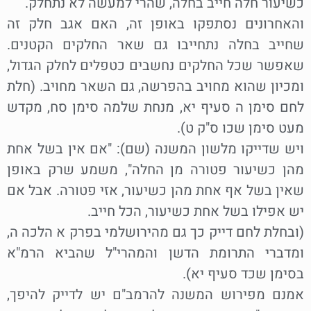
כשיעור חלה חייב בחלה, שהרי למעשה לא נתחלק.
והאחרונים נסתפקו באופן זה, האם אגב חלק זה
שחייב בחלה נתחייבו גם שאר החלקים הקטנים.
שאפשר שכל החלקים נחשבים כטפלים לחלק הגדול,
ומכיון שהוא מחויב בהפרשה, גם השאר מחויב. (חלת
לחם סימן ה סעיף יא, מנחת שלמה סימן סח, מקדש
מעט סימן שכו ס"ק ט).
ויש שדייקו מלשון המשנה (שם): "אם אין בשל אחת
מהן כשיעור פטורה מן החלה", משמע שרק באופן
שאין בשל אף אחת מהן כשיעור, אזי פטורה. אבל אם
יש אפילו בשל אחת כשיעור, הכל חייב.
(ובחלת לחם דייק כך גם מהירושלמי בפרק א הלכה ה,
ומדברי התרומת הדשן והמהרי"ל שהביא הרמ"א
בסימן שכד סעיף יא).
אמנם מפירוש המשנה להרמב"ם יש לדייק להיפך,