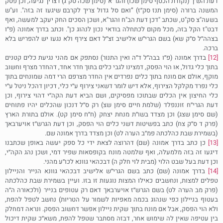
דעת הש׳׳ך (נקודת הכסף סימן שכו) והגר׳׳א (סימן שכה סק׳׳ג) דצריך נגיעה, וכן פסק
המשנה ברורה (סימן תנז סק׳׳ז) ”ואם סל גדול צריך לקרבם שיגעו זה בזה". וע"ש
בשעה"צ סק"ט, שכתב "דכן דעת הב"ח והגר"א, ושכן הסכים החק יעקב למעשה, ואף
דבט"ז הקל בזה, מכל מקום לכתחלה בודאי נכון לנהוג כן". וכתב בדרך אמונה (פ׳׳ו
בצהה׳׳ל ס׳׳ק שא) בשם הגרי׳׳ש אלישיב זצ׳׳ל דאם צירף ולא נגעו יש להפריש בלא
ברכה.
[12]
בדרך אמונה (פ׳׳ו בבה׳׳ל ד׳׳ה ואין התנור) נסתפק אם מהני נגיעת כלים קטנים
בתוך כלי גדול, או הוי הפסק, דמצינו לגבי כלים בתוך חדר אחד, דהחדר מצרף וחשוב
מוקף, אולם אם מונח בתוך כלים נפרדים אין החדר מצרפם הרי דמה שמונחים בתוך
כלי נפרד מקלקל הצירוף, אלא דיש לומר דשאני צירוף ע׳׳י כלי, דכיון דהכל ניטל ע׳׳י
כלי החיצון אין הכלים שבתוכו מפסיקים, ושם הביא דעת הקה׳׳י דהוי צירוף, וכן
דעת הגרי׳׳ח זוננפלד (שלמת חיים סימן שצ) רק ס׳׳ל דנכון שהכלים יהיו פתוחים
(שם סימן שצג) וכן מצדד בשו׳׳ת מנחת יצחק (ח׳׳ח סימן קט). אולם בתורת הארץ
(פרק ד ס׳׳ק צח) כתב בפשיטות דשני כלים הוי הפסק, וכן דעת הגרש׳׳ז אויערבאך
(בשמירת שבת כהלכתה פמ׳׳ב הערה לט) וכן מצדד בדרך אמונה שם.
[13]
כן כתב בדרך אמונה (שם) דהרוצה לצאת ידי כל ספק יעשה באופן שכתבנו
דיגעו זה בזה מלמעלה, ואף שלמטה מונח בקופסאות שפיר דמי, ושכן נהג הקה׳׳י,
וכן דעת בעל שבט הלוי (מבית לוי חלק ה) דבכהאי גוונא לכו׳׳ע מהני.
[14]
בדרך אמונה (שם) כתב בשם הגרי׳׳ש אלישיב דבכהאי גוונא הנייר והניילון
טפלים למצות, ונחשבים כאילו המצות נוגעות זו בזו. ועיין בשמירת שבת כהלכתה
(פרק מב הערה לט) בשם הגרש׳׳ז אויערבאך דאם רק עטופים בנייר (ולכאורה ה׳׳ה
בעטוף בניילון כפי שנהוג בכמה מאפיות לשמור על הטריות) נחשב לטפל להפת,
ולא הוי הפסק, אבל אם מונח בתוך שקית ניילון אפשר דחשוב הפסק. ונראה דמחלק
בין עטיפה שאין לה שימוש אחר, דבזה מסתבר שטפל להפת, משא׳׳כ שקית דיכול