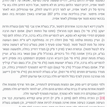
כשנגמר עשיית הלחם בחיוב, דהיינו שעשה עיסה כשיעור, ואפאה על דעת לחלק
לאחר אפיה, דכיון דנגמר הלחם בחיוב תו לא מיפטר, אבל היכא דחיוב חלה בא ע׳׳י
צירוף סל רק לאחר אפיה, יש לומר דכיון דדעתו לחלק, אף שהחילוק הוא לאחר
אפיה מיפטר. ועיין בהליכות שדה גליון 207 שביארנו באורך הסברות בזה האם
בכהאי גוונא פטור אף שמחלק לאחר אפיה.
ולענין דינא דעת הרבה אחרונים דפטור, וכ׳׳כ בשו׳׳ת ארץ צבי (סי׳ מט) ובשו׳׳ת חדות
יעקב (ח׳׳ב סי׳ נד) בשם זקנו מהרא׳׳ך (חתנו של החוות דעת). אמנם דעת הרבה
פוסקים דמידי ספיקא לא נפקא, ויש להפריש חלה בלא ברכה, וכ׳׳כ החלת לחם (סי׳
ה). ועיין במנחת שלמה (סי׳ סח) דתלה דין זה במחלוקת ר׳׳ש ור׳׳ת האם העושה
עיסה על מנת לבשל פטור. (ובסי׳ שכט סעיף ג׳ פסק בשו׳׳ע כהר׳׳ש דעושה עיסה
ע׳׳מ לבשל פטור). ובתורת הארץ (פרק ד ס׳׳ק ק) מצדד דחייב בחלה, ולמעשה נשאר
בצ׳׳ע, וכן בדרך אמונה (פ׳׳ו הל׳ ביכורים, בצהה׳׳ל ס׳׳ק שצ) נשאר בזה בצ׳׳ע. ועיין
בשו׳׳ת מנחת יצחק (ח׳׳ח סי׳ מב) דהביא הרבה פוסקים דנסתפקו בזה ומסיק דיש
להפריש בלא ברכה, וכ׳׳כ בשו׳׳ת ישועות משה (ח׳׳ג סי׳ צד), וכ׳׳כ בשם הגר׳׳נ קרליץ
זצ׳׳ל. אמנם בשו׳׳ת שבה׳׳ל (ח׳׳ב סי׳ קעט) נקט לדינא דמצטרף להתחייב בחלה, וכן
מצדד במועדים וזמנים (ח׳׳ח סי׳ רסח), וע׳׳ע בשו׳׳ת להורות נתן (חי׳׳ג סי׳ פה) דיישב
מה שהרבה נוהגין לצרף בסל ולהפריש חלה בברכה אף שדעתן לחלק.
ולפי הסוברים דיש ספק אם המצות מצטרפים להתחייב, אם חזר וצירף ממצות אלו
למצות אחרות שיש לו בבית שלא הופרש מהם חלה, יש לחזור ולהפריש חלה מספק,
דיתכן שמקודם היה פטור ולא נצטרף, ועכשיו מצטרף לשיעור חלה.
[23]
כן הוכיח בחלת לחם (סימן ה ס״ק יז) דכיון שיש קפידא בתערובת, כבר אין
העיסה חשובה כעיסה אחת ואינה מצטרת להיות אחת להתחייב, וכן משמע בשו׳׳ת