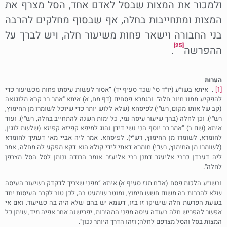
ולמכור את המצות שבסל לאדם אחד, הסל מצרף את
המצות ומתחייבות בחלה, אף שבסוף מחלקים להרבה
בני החבורה וישאר פחות משיעור חלה, ויש לברך על
[25]
ההפרשה
.
הערות
[1]
.
איתא בשו׳׳ע (יו׳׳ד סי׳ שכד סעיף יד) ”אסור לעשות עיסתו פחות מכשיעור כדי
להפקיע ממנו חיוב חלה״. ובגמרא פסחים (דף מח, א) איתא "אמר רב קבא מלוגנאה
(קב של אותו מקום, רש׳׳י) לפיסחא (שלא ללוש יותר כדי שיוכל לשומרו מן החימוץ,
רש׳׳י). וכן לחלה (בהך שיעור עיסה נמי, כל ימות השנה להתחייב בחלה, רש׳׳י). ועוד
איתא (שם ב) ”אמר רב יוסף הני נשי דידן נהוג למיפא קפיזא קפיזא (שלשת לוגין,
לחומרא, לשומרו מן החימוץ, רש׳׳י). לפיסחא. אמר ליה אביי מאי דעתיך לחומרא
(לשומרו מן החימוץ, רש׳׳י) חומרא דאתי לידי קולא הוא דקא מפקע לה מחלה, אמר
ליה דעבדן כרבי אליעזר דתנן רבי אליעזר אומר הרודה ונותן לסל הסל מצרפן
לחלה״.
ובשו׳׳ע הלכות פסח (או״ח תנז סעיף א) איתא ”מפני שצריך לדקדק בשיעור העיסה
שלא להרבות בה משום חשש חימוץ, ומוטב שימעט בה, לכן טוב לקרב העיסות יחד
בשעת הפרשת חלה שישיקו זו בזו, דשמא יש בהם שלא היה בה כשיעור. ואם אי
אפשר להפריש חלה בעודה עיסה מפני המהירות, יפרישנה אחר אפיה מיד, שיתן כל
המצות בסל והסל מצרפם לחלה; וזהו הדרך היותר נכון".