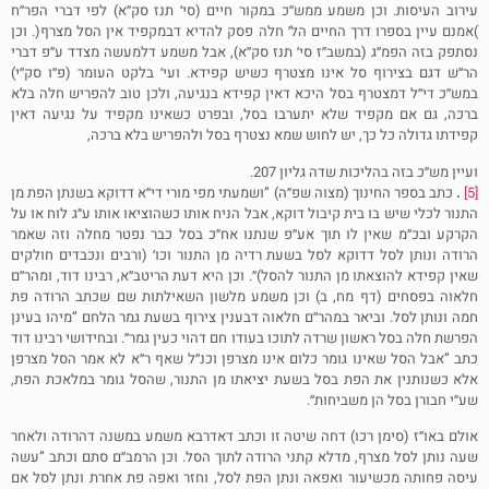
עירוב העיסות. וכן משמע ממש׳׳כ במקור חיים (סי׳ תנז סק׳׳א) לפי דברי הפר׳׳ח
)אמנם עיין בספרו דרך החיים הל׳ חלה פסק להדיא דבמקפיד אין הסל מצרף(. וכן
נסתפק בזה הפמ׳׳ג (במשב׳׳ז סי׳ תנז סק׳׳א), אבל משמע דלמעשה מצדד ע׳׳פ דברי
הר׳׳ש דגם בצירוף סל אינו מצטרף כשיש קפידא. ועי׳ בלקט העומר (פ׳׳ו סק׳׳י)
במש׳׳כ די׳׳ל דמצטרף בסל היכא דאין קפידא בנגיעה, ולכן טוב להפריש חלה בלא
ברכה, גם אם מקפיד שלא יתערבו בסל, ובפרט כשאינו מקפיד על נגיעה דאין
קפידתו גדולה כל כך, יש לחוש שמא נצטרף בסל ולהפריש בלא ברכה,
ועיין מש׳׳כ בזה בהליכות שדה גליון 207.
[5]
.
כתב בספר החינוך (מצוה שפ״ה) ”ושמעתי מפי מורי די״א דדוקא בשנתן הפת מן
התנור לכלי שיש בו בית קיבול דוקא, אבל הניח אותו כשהוציאו אותו ע״ג לוח או על
הקרקע ובכ״מ שאין לו תוך אע״פ שנתנו אח״כ בסל כבר נפטר מחלה וזה שאמר
הרודה ונותן לסל דדוקא לסל בשעת רדיה מן התנור וכו׳ (ורבים ונכבדים חולקים
שאין קפידא להוצאתו מן התנור להסל)״. וכן היא דעת הריטב״א, רבינו דוד, ומהר׳׳ם
חלאוה בפסחים (דף מח, ב) וכן משמע מלשון השאילתות שם שכתב הרודה פת
חמה ונותן לסל. וביאר במהר׳׳ם חלאוה דבענין צירוף בשעת גמר הלחם ”מיהו בעינן
הפרשת חלה בסל ראשון שרדה לתוכו בעודו חם דהוי כעין גמר״. ובחידושי רבינו דוד
כתב ”אבל הסל שאינו גומר כלום אינו מצרפן וכנ״ל שאף ר״א לא אמר הסל מצרפן
אלא כשנותנין את הפת בסל בשעת יציאתו מן התנור, שהסל גומר במלאכת הפת,
שע״י חבורן בסל הן משביחות״.
אולם באו״ז (סימן רכו) דחה שיטה זו וכתב דאדרבא משמע במשנה דהרודה ולאחר
שעה נותן לסל מצרף, מדלא קתני הרודה לתוך הסל. וכן הרמב׳׳ם סתם וכתב ”עשה
עיסה פחותה מכשיעור ואפאה ונתן הפת לסל, וחזר ואפה פת אחרת ונתן לסל אם