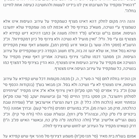
”דהואיל ומקפיד על תערובתו אין לנו בידינו לעשות ולהחשיבה כעיסה אחת לחייבו
בחלה״.
והנה היה מקום לחלק דהא דאינו מצרף כשמקפיד על עירוב העיסות אינו אלא
כשמצרף ע׳׳י נשיכה, משא׳׳כ בצירוף סל לא אכפת לנו מה שמקפיד שלא יתערבו
העיסות. אמנם בר׳׳ש וברא׳׳ש (פ׳׳ד דחלה משנה א) כתבו דהיכא דיש קפידא לא
מצטרף גם ע׳׳י סל. וז׳׳ל: ’׳ואין מועיל לא נשיכה ולא צירוף סל כיון דמקפידות״. וכ׳׳כ
הרשב׳׳א (פסקי חלה שער ב) ובאור זרוע (סימן רמב), ומשמע דאף שאין מקפידים
שיהא בסל אחד, או שלא יגעו זה בזה, מ׳׳מ חשוב הקפדה כיון שמקפידים על עירוב
העיסות. וכן מסתבר דכמו שלגבי צירוף בנשיכה אמרינן דאף שאין מקפיד על
הנשיכה אם מקפיד על עירוב העיסות אינו מצטרף, הוא הדין בצירוף סל דמצרף כמו
בנשיכה, כל שמקפיד על עירוב העיסה אינו מצטרף.
וכן הוכיח בחלת לחם (סי׳ ה סעי׳ ד, ה, כ) מכמה מקומות דכל שיש קפידא על עירוב
העיסות, אינו מצטרף לא ע׳׳י נשיכה ולא בסל. וכן מבואר בש׳׳ך (בנקודות הכסף סי׳
שכו) וכ׳׳כ ביד אפרים (סי׳ תקו סק׳׳ח) דאין צירוף אלא א׳׳כ אינו מקפיד ’׳שיחזירם
לסולתן ויתערבו׳׳, וכן פסקו בדרך החיים (סי׳ נג) ובישועות יעקב (סי׳ שכו סק׳׳א)
ובפתחי זוטא (הלכות חלה כלל ז). וכן דעת הגרש״ז אויערבאך זצ׳׳ל (שמירת שבת
כהלכתה, פרק מב הערה מג), וכ׳׳כ במועדים וזמנים (ח׳׳ז סי׳ קעג). ובדרך אמונה (הל׳
ביכורים פ׳׳ו ס׳׳ק קלה, ובצהה׳׳ל ס׳׳ק רחץ), ובשו׳׳ת שבט הלוי (ח׳׳ח סי׳ קיז). וכ׳׳כ
בשם הגרי׳׳ש אלישיב זצ׳׳ל (חלה כהלכתה פ׳׳ה ס׳׳ק כח, ובאשרי האיש פנ׳׳ב ה׳׳ז)
דרק כשאינו מקפיד על העירוב יש לחוש שיש צירוף לחלה.
אמנם בשו׳׳ת בית מאיר (סי׳ תנז סק׳׳ח) משמע דצירוף סל מהני אף שיש קפידא על