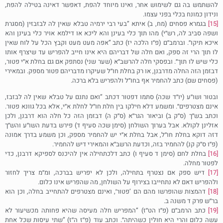
להשתמש בה גם לשימוש אחר, ואינו מיוחד להפת, דאפשר דאינה בטילה להפת,
ונידון כמונח בכלי בפני עצמו.
[15]
בגמרא פסחים (מח, ב) איתא ”בעי רבי ירמיה טבלא שאין לה לבזבזין (מסגרת
ושפה סביב לה, רש׳׳י) מהו תוך כלי בעינן והא ליכא או דילמא אויר כלי בעינן והא
איכא תיקו״. וברמב׳׳ם (פ׳׳ו הלכה יז) כתב ”אפה מעט מעט וקבץ הכל על לוח שאין
לו תוך הרי זה ספק, ואם חלה של דבריהם היא אינו חייב להפריש עד שיצרף אותו
כלי שיש לו תוך״. ובפסקי חלה להרשב׳׳א (שער שני) נסתפק אם גם בחלת א׳׳י פטור,
דבזמן הזה החלה מדרבנן, או רק בחלת חו׳׳ל שעיקרו מדבריהם פטור מספק. ובמאירי
(פסחים שם) כתב להחמיר אף בחו׳׳ל ולהפריש בלא ברכה.
ובטור ושו׳׳ע (יו״ד שכה) סתמו דפטור דכתב ”ואם נתנם על טבלא שאין לה לבזבז,
אינם מצטרפים״. ומשמע דלא חילקו בין חלת חו׳׳ל לחלת א׳׳י, אלא בכל גוונא פטור.
וכתב בש׳׳ך (ס׳׳ק ב) וביאור הגר׳׳א (ס׳׳ק ה) דבזמן הזה כל חלה הוא דרבנן, ולכן
אזלינן לקולא. אבל בערוך השולחן (סימן שכה סעיף ד) פירש בדעת השו׳׳ע והש׳׳ך
דזה דוקא בחלת חו׳׳ל, אבל בחלת א׳׳י יש להחמיר מספק, וכן משמע בדרך אמונה
(פ׳׳ו ס׳׳ק קנ) להחמיר בזה, וכדעת הרשב׳׳א והמאירי דיש להחמיר.
[16]
בחלת לחם (סימן ד סעיף ו) כתב דלכתחילה אין להיכנס לספיקא דרבנן, כדי
לפטור מחלה.
[17]
דיש ספק אם נצטרף בתחילה, ולכן לא יפריש בברכה, ומ׳׳מ צריך לחזור
ולהפריש דאם לא נתחייבו בצירוף על השולחן, מה שהפריש אינו כלום.
[18]
דהמצות שהופרשו מהם הם ’פטור׳, ואינם מצטרפים להתחייב בחלה, וכן הוא
בר׳׳ש פרק ד משנה ב.
[19]
כתב הרמב׳׳ם (פ׳׳ו הט׳׳ז) ”המפריש חלה מעיסה שהיא פחותה מכשיעור לא
עשה כלום והרי היא חולין כשהיתה״. וכתב עוד (פ׳׳ז ה׳׳ז) ”שתי עיסות שכל אחת