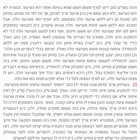
והנה בשו׳׳ע כתב דיש לצרף משום חשש שמא בעיסה אחת יהא כשיעור, ובשניה לא
יהא כשיעור, ולא כתב שאם אין בהן שיעור צריך לצרפן, אך זהו לפי מה שכתב בסימן
תנו (סעיף א) דיש ללוש שיעור חלה מצוצמם, ולא יוסיף יותר משיעור חלה. אבל
המנהג הוא ללוש מעט פחות משיעור חלה שהוא עישרון, כיון דמבואר בפוסקים
דאם לש יותר משיעור חלה יש חשש חימוץ, ואף דאין למעט משיעור חלה כדי לא
להפקיע חיוב חלה, סומכין על הצירוף סל שעושין לאחר האפיה. וכן כתב הש׳׳ך
(יו׳׳ד סי׳ שכד ס׳׳ק כה) ”ועיין באו׳׳ח סימן תנז נתבאר דלענין פסח יש ללוש
לכתחילה עיסות קטנות פחות משיעור חלה ואח׳׳כ יצרפם בכלי להפריש מהן חלה״.
וכן כתבו בחק יעקב (סימן תנז סק׳׳ב) ובשו׳׳ע הרב (סימן תנו סעיף ג) ובעוד אחרונים
דטוב לכתחילה לעשות עיסות פחות משיעור חלה משום חשש חימוץ, ואין בזה
חשש שמפקיע מחיוב חלה, כיון דמצרפן אח׳׳כ להתחייב, וכדאיתא בגמרא דעבדינן
כרבי אליעזר דמצרף בסל. ולכן היכא דאופים בסך הכל יותר משיעור חלה, ויש לו
מצות כשיעור חלה, יש לצרף המצות לסל כדי שלא יפקיע מצות הפרשת חלה.
[2]
.
בשולחן ערוך (סימן שכה סעיף יד) כתב "דאסור לעשות עיסתו פחות מכשיעור,
כדי להפקיע ממנו חיוב חלה". ודייקו מזה הש׳׳ך (שם ס׳׳ק כה) והט׳׳ז (ס"ק יז) דאין
איסור אלא אם כוונתו כדי להפקיע חיוב חלה, אבל אם יש לו סיבה אחרת שרוצה
לעשות עיסה קטנה וכגון שאין לו אלא עיסה קטנה, מותר. וכתבו הפוסקים דה׳׳ה כל
היכא דאינו צריך עיסה גדולה, אין בזה משום מפקיע מחלה, ולכן כיון דבעשיית
העיסות עושין אותה קטנה משום חשש שלא יחמיץ, ומי שמקבל המצות אין מקבל
כשיעור חלה, מסתברא דאינו צריך לצרף המצות, ואין בזה משום הפקעה של חיוב
חלה. אמנם יש מקום לומר דבאופן שיש מבני החבורה שלא יצרפו לשיעור חלה, דאז
מוטל על הבעל המאפיה או האחראי על החבורה, להפריש חלה לפני שמחלק
להאנשים, כדי שלא יפקיע מחיוב חלה, כיון דהיה לו כשיעור וחילקם לאנשים.