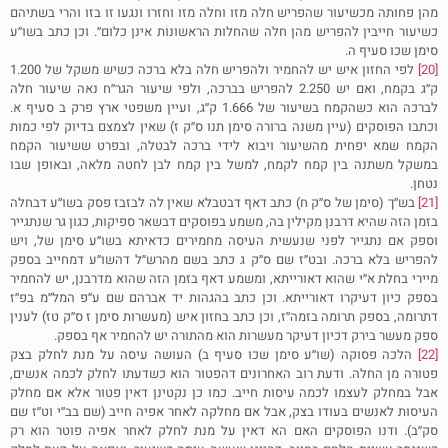
מהן פחותה מכשיעור שהפריש חלה מזו וחלה מזו וחזרו ונגעו זו בזו והרי בשתיהם
כשיעור חייבין להפריש מהן חלה שהחלות הראשונות אינן כלום״. וכן כתב בשו׳׳ע
סימן שכו סעיף ה.
[20]
לפי החזון איש יש להחמיר ולהפריש חלה בלא ברכה כשיש משקל של 1.200
ק׳׳ג בקמח, ואם יש 2.250 להפריש בברכה, ולפי שיעור הגר׳׳ח נאה שיעור חלה
לברכה הוא כשהקמח בשיעור של 1.666 ק׳׳ג, ועיין משפטי ארץ פרק ב סעיף א.
וכתבו הפוסקים (עיין משנה ברורה סימן תנו ס׳׳ק ז) שאין לצמצם בדיוק לפי כמות
הקמח שמא יפחית מהשיעור ויבוא לידי ברכה לבטלה, ובפרט ששיעור הקמח
במשקל משתנה בין קמח לקמח, למשל בין קמח לבן לחטה מלאה, ובאופן שבו
נטחן.
[21]
בש׳׳ך (סימן של ס׳׳ק ח) כתב דאף דבטבלא שאין לה לבזבז פסק בשו׳׳ע דבחלה
בזמן הזה שהיא דרבנן מקילין בה, משמע בפוסקים דבשאר ספיקות, כגון גר שנתגייר
וספק אם נתגייר לפני שנעשית העיסה מחמירים כדאיתא בשו׳׳ע סימן של, ויש
להפריש בלא ברכה. ובט׳׳ז שם ס׳׳ק ג כתב בשם מהרש׳׳ל דהשו׳׳ע דמחייב בספק
מיירי בחלת א׳׳י שהוא דאורייתא, ומשמע דאף בזמן הזה שהוא מדרבנן, יש להחמיר
בספק כיון דעיקרו דאורייתא. וכן כתב בהגהות יד אברהם שם ע׳׳פ המל׳׳מ בפ׳׳ז
דתרומה, בספק תרומה בזמה׳׳ז, וכן כתב בחזון איש (מעשרות סימן ז ס׳׳ק טז) לענין
ספק מעשר בירק דכיון דעיקר מעשרות הוא מהתורה יש להחמיר אף בספק.
[22]
הלכה פסוקה (שו׳׳ע סימן שכו סעיף ב) העושה עיסה על מנת לחלק בצק
פטורה מן החלה. ודעת רוב האחרונים דהפטור הוא כשדעתו לחלק לכמה אנשים,
אבל במחלק לעצמו לכמה עיסות חייב. כמו כן נקטינן דאין פטור אלא אם מחלק
העיסות לאנשים בעודו בצק, אבל אם מחלקה לאחר אפיה חייב (שם בב׳׳י וט׳׳ז שם
סק׳׳ב). ודנו הפוסקים האם הא דאין על מנת לחלק לאחר אפיה פוטר הוא רק