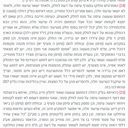
שואל ומשיב (מהדו׳׳ק ח׳׳א סימן קסז) וכן פסק בדרך אמונה (פ׳׳ז ס׳׳ק י).
[24]
האחרונים נחלקו במצרף עיסה על דעת לחלק, ולאחד ישאר שיעור חלה, ולאחר
לא ישאר שיעור חלה, האם אמרינן דהכל נתחייב, וכמו דאיתא בפ׳׳ק דחלה (משנה ז)
דנחתום שעשה עיסה על מנת לחלק לאנשים, העיסה חייבת בחלה, כיון שאם לא
ימצא לקוחות ישאר הכל אצל הנחתום ויהיה לו שיעור חלה, והוא הדין הכא
מלכתחילה כל חלק יכול להיות בסוף חלק משיעור החלה שלא התחלק, או אמרינן
דהחלק שהוא על דעת לחלק פטור, ובשו׳׳ת צמח צדק (יו׳׳ד סימן רלה) ובתורת הארץ
(פרק ד ס׳׳ק קא) צידדו דאם יש ברירה, אז החלק הקטן אינו מצטרף, וכן פסק
במקדש מעט (סימן שכו). ובחלת לחם (סימן ה סעיף יא) הוכיח מכמה מקומות
דהכל חייב, ומ׳׳מ לענין מעשה כתב ”אמנם למעשה אני חוכך בזה, יען לא מצאתי
בדברי הפוסקים״. וכן בשו׳׳ת מנחת שלמה (סימן סח בהערה) מצדד דהכל מתחייב,
ומ׳׳מ למעשה נשאר בצ׳׳ע. ולכן לפי מה שכתבנו דיש לחוש דבצירוף סל אף דמחלק
לאחר אפיה, אינו מצטרף, יש לחוש שחלק מהמצות אינן מצטרפות, ויש לחוש עוד
דאם אין ברירה אי אפשר להפריש כלל מהתערובת דיש כאן חיוב ופטור, וצריך
להפריש ממקום אחר, ולכן לצאת מידי כל חשש יש לקבוע איזה מצות ישארו אצל
מי שיקבל כשיעור חלה, ולהפריש מהן על כל המצות. ועיין בהליכות שדה גליון 207
שהארכנו בזה.
[25]
כדאיתא בפ׳׳ק דחלה דנחתום שעשה שאור לחלק חייב בחלה, ואיתא בירושלמי
שם דאף דהעושה עיסה על מנת לחלק פטור, שאני נחתום דשמא לא ימצא לקוחות
ויחזור ויעשה עיסה, וכן נפסק בשו׳׳ע סימן שכו סעיף ב. ובחלת לחם (סימן ה) ביאר
דכיון דיש עכשיו שיעור חלה, אי אפשר להפקיע חיוב זה, אלא כשיש וודאות גמורה
שיחלקו את העיסה. וכן כתב בחזון איש (ליקוטים סימן ב סק׳׳ב) ”כל שאין עתיד
מבורר של פטור פתיכי בו צד חיוב, וזה מחייב מן התורה, וכדאמר בנחתום, אע״ג
דלפי ראות עיניו ימצא לקוחות לשאור ועושה על דעת כן, מ״מ כיון שאין החלוקה