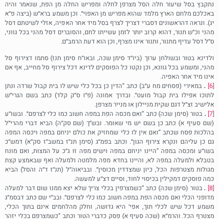
נתקבץ בסל שיעור חלה הסל מצרפן לחלה ומפריש החלה מן הפת, שנאמר והיה
באכלכם מלחם הארץ מלמד שהוא מפריש מן האפוי״. וכן משמע ברא׳׳ש (ביצה פ׳׳א
יג). ונראה דהראשונים דסברי דצריך לצרף בסל מיד אחר האפיה, אזלי לשיטתם דסל
מהני וכ׳׳ש תנור, דהוא קרוב יותר לזמן עשייתו לחם, והסוברים דסל מהני בכל גווני,
ס׳׳ל דסל עדיף מתנור, ותנור אינו מצרף, וכן הוא דעת הרמב׳׳ם.
ולדינא בטור ובשולחן ערוך (ביו׳׳ד סימן שכה, ובאו׳׳ח סימן תנז) סתמו דצירוף סל
מהני, ומשמע בכל גוונא, וכן נקטו כל הפוסקים לדינא דכל צירוף סל מחייב, אף אם
אינו מיד אחר האפיה.
[6]
.
במאירי (פסחים מח ע׳׳ב) כתב ”הדין כן בכל כלי שיש לו בית קבול שרדה ונתן
לתוכו אפילו בית קבול מועט״. ובדרך אמונה (פ׳׳ו ס׳׳ק קלד) כתב בשם הגרי׳׳ש
אלישיב זצ׳׳ל דגם שקית מניילון או מנייר מצרפן.
[7]
.
בטור (סימן שכה) כתב ”ואם מכסה הפת במפה חשוב כמו כלי לצרפם״. ובשו׳׳ע
(שם סעיף א) כתב כן בשם יש מי שאומר. ובש׳׳ך (שם סק״ה) הביא דברי מהרי׳׳ל
בהלכות פסח שכתב ”ואם אין לו כלי שמחזיק את כולם יניחם במפה ויכסה המפה
גם כן עליהם ונקרא צירוף הגון״. וכתב בפמ׳׳ג (סימן תנ׳׳ז במשב׳׳ז סק׳׳א) דמש׳׳כ
בשו׳׳ע ומכסה במפה ”היינו יניחם במפה וישים מפה זו ג״כ על המצות, ואם מונח
בטבלא ולמעלה במפה לא, והיינו בחדא מפה מלמטה ולמעלה ואף שבאמצע קצת
מגולות מצטרפות הכל, כיון שמצדדין מכוסין״. ובביאוה׳׳ל (תנ׳׳ז ד׳׳ה והסל) הביא
כמה פוסקים דמקילין בכיסוי לחוד, וסיים דצ׳׳ע למעשה.
[8]
.
בטור (סימן שכה) כתב ”כשמצרפין בכלי צריך שלא יצא ממנו שום דבר למעלה
מדופני הכלי ואם מכסה הפת במפה חשוב כמו כלי לצרפם״. ובב׳׳י שם כתב דבסמ׳׳ג
משמע דכל שיש לכלי תוך, אפי׳ היא גדושה, וחלק מהלחמים אינם בתוך הכלי,
מצטרף הכל. והרמ׳׳א (שכה סעיף א) פסק כדברי הטור וכתב ”כשמצרפם בכלי יזהר