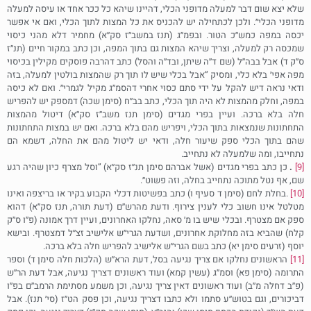
שלא יצא שום דבר למעלה מדופני הכלי, דהיינו שיהא כל ככר אחד או עיסה למעלה
מדופני הכלי״. ולכן לכתחילה יש להכניס את כל המצות לתוך הכלי, ואם אי אפשר
יכסה במפה כמש׳׳כ הטור. ובפמ׳׳ג (תנז במשב׳׳ז סק׳׳א) מחמיר דלא מהני כיסוי
שמכסה רק למעלה, וצריך שיהא המצות גם בתוך המפה, וכן כתב במקור חיים (תנ״ז
ס׳׳ק ד) אבל בבה׳׳ל (שם ד׳׳ה שיתן, ובד׳׳ה והסל) כתב דהרבה פוסקים מקילין בכיסוי
מפה אפי׳ בלא כלי, ומסיק ”אבל בכלי שיש לו תוך רק שהמצות בולטין למעלה, בזה
ודאי נראה דיש להקל על ידי סתם כסוי אחרי דהסמ׳׳ג מקיל לגמרי׳׳. ואם לא כיסה
במפה, וחלק מהמצות לא היה תוך הכלי, כתב בב׳׳ח (סימן שכה) דמספק יש להפריש
חלה בלא ברכה. ועיין בפרי מגדים (סימן תנז משב״ז סק׳׳א) דיטול מהמצות
התחתונות שנמצאות בתוך הכלי, ויפריש מהם בלא ברכה. ואם יש במצות התחתונות
שהם בתוך הכלי ספק שיעור חלה, ודאי יש ליטול מהם את החלה, דשמא הם
נתחייבו, ומה שלמעלה לא נתחייב.
[9]
.
כן כתב בפרי מגדים (אשל אברהם סימן תנ׳׳ז סק׳׳א) ”וסל מצרף כיון שהיה רגע
שם, אף נטל מתוכה נתחייב בחלה, וזה פשוט״.
[10]
.בחלת לחם (סימן ד סעיף ו) כתב בפשיטות דכלי הקבוע בקיר או בריצפה ואינו
מטלטל אינו חשוב כלי לענין צירוף. ודעת מהרש׳׳ם (דעת תורה, תנז סק׳׳א) דהוא
ספק אם מצטרף. ובכלי שיש בו מ׳ סאה, נחלקו האחרונים, ועיין דרך אמונה (פ׳׳ו ס׳׳ק
קלח) שהביא בזה מחלוקת אחרונים, ושדעת הגרי׳׳ש אלישיב זצ׳׳ל דמצטרף. ובישא
יוסף (זרעים סימן יא) כתב בשם הגרי׳׳ש אלישיב להפריש חלה בלא ברכה.
[11]
הראשונים נחלקו אם צריך נגיעה בסל, דעת הרא׳׳ש (הלכות חלה סימן ד) וספר
התרומה (סימן פא) וסמ׳׳ג (עשין קמא) ועוד ראשונים דצריך נגיעה, אבל דעת הר׳׳ש
(פ׳׳ב דחלה מ׳׳ב) ועוד ראשונים דאין צריך נגיעה, וכן משמע מסתימת הרמב׳׳ם בפ׳׳ו
דביכורים, וגם בטוש׳׳ע סתמו ולא כתבו דצריך נגיעה, וכן פסק הט׳׳ז (סי׳ תנז). אבל