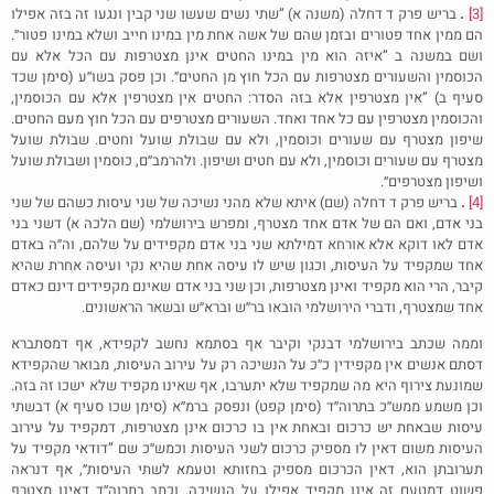
[3]
.
בריש פרק ד דחלה (משנה א) ”שתי נשים שעשו שני קבין ונגעו זה בזה אפילו
הם ממין אחד פטורים ובזמן שהם של אשה אחת מין במינו חייב ושלא במינו פטור״.
ושם במשנה ב ”איזה הוא מין במינו החטים אינן מצטרפות עם הכל אלא עם
הכוסמין והשעורים מצטרפות עם הכל חוץ מן החטים״. וכן פסק בשו׳׳ע (סימן שכד
סעיף ב) ”אין מצטרפין אלא בזה הסדר: החטים אין מצטרפין אלא עם הכוסמין,
והכוסמין מצטרפין עם כל אחד ואחד. השעורים מצטרפים עם הכל חוץ מעם החטים.
שיפון מצטרף עם שעורים וכוסמין, ולא עם שבולת שועל וחטים. שבולת שועל
מצטרף עם שעורים וכוסמין, ולא עם חטים ושיפון. ולהרמב״ם, כוסמין ושבולת שועל
ושיפון מצטרפים״.
[4]
.
בריש פרק ד דחלה (שם) איתא שלא מהני נשיכה של שני עיסות כשהם של שני
בני אדם, ואם הם של אדם אחד מצטרף, ומפרש בירושלמי (שם הלכה א) דשני בני
אדם לאו דוקא אלא אורחא דמילתא שני בני אדם מקפידים על שלהם, וה׳׳ה באדם
אחד שמקפיד על העיסות, וכגון שיש לו עיסה אחת שהיא נקי ועיסה אחרת שהיא
קיבר, הרי הוא מקפיד ואינן מצטרפות, וכן שני בני אדם שאינם מקפידים דינם כאדם
אחד שמצטרף, ודברי הירושלמי הובאו בר׳׳ש וברא׳׳ש ובשאר הראשונים.
וממה שכתב בירושלמי דבנקי וקיבר אף בסתמא נחשב לקפידא, אף דמסתברא
דסתם אנשים אין מקפידין כ׳׳כ על הנשיכה רק על עירוב העיסות, מבואר שהקפידא
שמונעת צירוף היא מה שמקפיד שלא יתערבו, אף שאינו מקפיד שלא ישכו זה בזה.
וכן משמע ממש׳׳כ בתרוה׳׳ד (סימן קפט) ונפסק ברמ׳׳א (סימן שכו סעיף א) דבשתי
עיסות שבאחת יש כרכום ובאחת אין בו כרכום אינן מצטרפות, דמקפיד על עירוב
העיסות משום דאין לו מספיק כרכום לשני העיסות וכמש׳׳כ שם ”דודאי מקפיד על
תערובתן הוא, דאין הכרכום מספיק בחזותא וטעמא לשתי העיסות״, אף דנראה
פשוט דמטעם זה אינו מקפיד אפילו על הנשיכה, וכתב בתרוה׳׳ד דאינו מצטרף