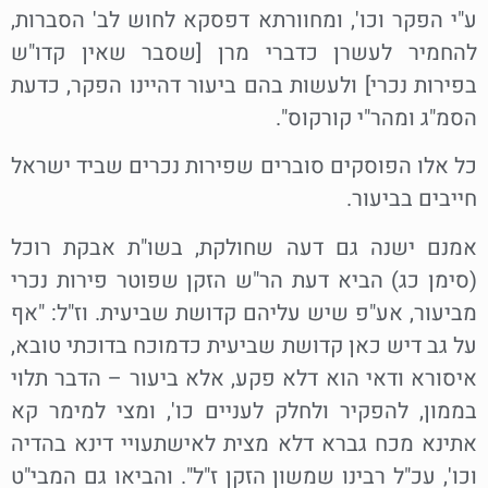
ע"י הפקר וכו', ומחוורתא דפסקא לחוש לב' הסברות,
להחמיר לעשרן כדברי מרן [שסבר שאין קדו"ש
בפירות נכרי] ולעשות בהם ביעור דהיינו הפקר, כדעת
הסמ"ג ומהר"י קורקוס".
כל אלו הפוסקים סוברים שפירות נכרים שביד ישראל
חייבים בביעור.
אמנם ישנה גם דעה שחולקת, בשו"ת אבקת רוכל
(סימן כג) הביא דעת הר"ש הזקן שפוטר פירות נכרי
מביעור, אע"פ שיש עליהם קדושת שביעית. וז"ל: "אף
על גב דיש כאן קדושת שביעית כדמוכח בדוכתי טובא,
איסורא ודאי הוא דלא פקע, אלא ביעור – הדבר תלוי
בממון, להפקיר ולחלק לעניים כו', ומצי למימר קא
אתינא מכח גברא דלא מצית לאישתעויי דינא בהדיה
וכו', עכ"ל רבינו שמשון הזקן ז"ל". והביאו גם המבי"ט