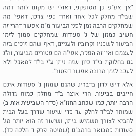
"אך אע"פ כן מסופקני, דאולי יש מקום לומר דמה
שבי"ד מחלק לכל אחד ואחד כפי צרכו, דאפי' מה
שמחלקים הרבה זמן לפני הביעור מ"מ אפשר דהרי זה
חשיב כמזון של ג' סעודות שמחלקים סמוך לזמן
הביעור לשכניו וקרוביו ולעניים, דאף שהם זוכים בזה
לעצמם ואין זה הפקר, אפי"ה הם פטורים מביעור, וה"נ
גם בחלוקת בי"ד כיון שזה ניתן ע"י בי"ד למאכל ולא
לעכב לזמן מרובה אפשר דפטור".
אלא דיש לדון בדבריו, שהגם שמזון ג' סעודות אינם
חייבים בביעור, הרי אוצר ב"ד מחלק כמות גדולה
הרבה יותר, כמו שכתב החזו"א (סדר השביעית אות ב)
שמותר לבי"ד לחלק עד כדי שיעור שדרך בעל הבית
להביא לצורך תשמיש ביתו, ושיעור זה הוא יותר מג'
סעודות כמבואר ברמב"ם (שמיטה פרק ד הלכה כד):