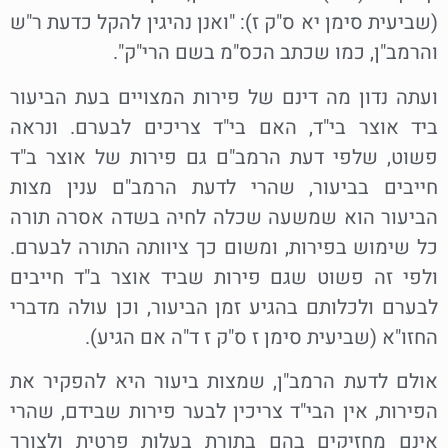
(שביעית סימן יא ס"ק ז): "ואנן נהיגין להקל כדעת ר"ש
והרמב"ן, כמו שכתב הכס"מ בשם הרי"ק".
ועתה נדון מה דינם של פירות המצויים בעת הביעור
ביד אוצר בי"ד, האם בי"ד צריכים לבערם. ונראה
פשוט, שלפי דעת הרמב"ם גם פירות של אוצר ב"ד
חייבים בביעור, שהרי לדעת הרמב"ם ענין מצות
הביעור הוא שמשעה שכלה לחיה בשדה אסרה תורה
כל שימוש בפירות, ומשום כך ציוותה התורה לבערם.
ולפי זה פשוט שגם פירות שביד אוצר ב"ד חייבים
לבערם ולכלותם בהגיע זמן הביעור, וכן עולה מדברי
החזו"א (שביעית סימן ז ס"ק ז ד"ה אם הגיע).
אולם לדעת הרמב"ן, שמצות ביעור היא להפקיר את
הפירות, אין הבי"ד צריכין לבער פירות שבידם, שהרי
אינם מחזיקים בהם בתורת בעלות פרטית ולצורך