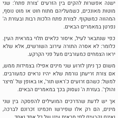
ישנה אפשרות להקים בין הזרעים 'צורת פתח': שני
מוטות מאונכים, כשמעליהם מתוח חוט או מוט נוסף,
המהווה כמשקוף. לצורת פתח הלכות רבות ובעזרת ה'
נפרטן במאמרים הבאים.
כפי שנתבאר לעיל, איסור כלאים תלוי במראית העין.
כלומר: לא אסרה התורה עירוב השורשים, אלא שלא
יראו הצמחים כמעורבים מעל פני הקרקע.
משום כך ניתן לזרוע שני מינים אפילו בצמידות ממש,
אם צורת זריעתן גורמת שלא יהיו נראים כמעורבים.
למשל: כשהם זרועים כ'ראש תור', או באופן של 'מיצר
והולך'. בעזרת ה' נעסוק בכך במאמרים הבאים.
אך יש לדעת שהדרכים המועילים להפסקה בין שני
מינים, הם רק אלו שפירשו חכמינו זכרונם לברכה,
ואינם נקבעים לפי מראית עינו של כל אחד ואחד.